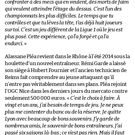
confronter à des mecs qui en veulent, des morts de faim
qui veulent atteindre l’étage du dessus. C’est l’un des
championnats les plus difficiles. Le temps que tu
contrôles et que tu lèves la tête, t’as déjà huit joueurs
sur toi. C’est un jeu différent de la Ligue 1 où le jeu est
plus posé. Cette expérience, ça l’a forgé et ça l’a
endurci.
»
Alassane Pléa revient dans le Rhône à l’été 2014 sous la
houlette d’un nouvel entraîneur. Rémi Garde a laissé
son siège à Hubert Fournier et l’ancien technicien de
Reims fait comprendre au jeune attaquant qu’il
n’entre pas véritablement dans ses plans. Pléa rejoint
l’OGC Nice dans les derniers jours du mercato contre
seulement 500 000 euros. «
C’est le choix à faire. À
vingt et un ans, j’ai besoin de temps de jeu. Je ne peux
plus me contenter du banc ou de la réserve. Je quitte
Lyon avec beaucoup de bons souvenirs. J’y garde de
nombreux amis, le souvenir de bons entraîneurs. J’ai
passé six saisons là-bas ; ce n’est pas rien. Mais il faut