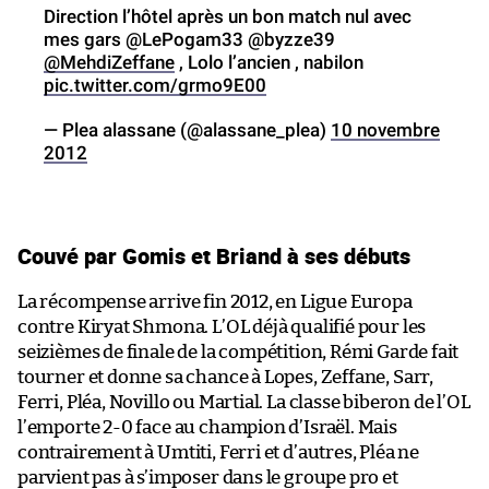
Direction l’hôtel après un bon match nul avec
mes gars @LePogam33 @byzze39
@MehdiZeffane
, Lolo l’ancien , nabilon
pic.twitter.com/grmo9E00
— Plea alassane (@alassane_plea)
10 novembre
2012
Couvé par Gomis et Briand à ses débuts
La récompense arrive fin 2012, en Ligue Europa
contre Kiryat Shmona. L’OL déjà qualifié pour les
seizièmes de finale de la compétition, Rémi Garde fait
tourner et donne sa chance à Lopes, Zeffane, Sarr,
Ferri, Pléa, Novillo ou Martial. La classe biberon de l’OL
l’emporte 2-0 face au champion d’Israël. Mais
contrairement à Umtiti, Ferri et d’autres, Pléa ne
parvient pas à s’imposer dans le groupe pro et