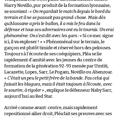
Harry Novillo, pur produit de la formation lyonnaise,
se souvient : «
On regardait le match depuis le bord du
terrain et il ne se passait pas grand-chose. Mais dès
qu’Alassane a pris le ballon, il a mis le feu dans la
défense et tous ses adversaires ont eu le tournis. Un vrai
phénomène. On s’est dit avec les gars :
« Si ce mec signe
ici, il va exploser ! » » Phénoménal sur le terrain, le
garçon est plutôt timide et réservé hors des pelouses.
Toujours à l’écoute de ses coéquipiers, Pléa se lie
rapidement d’amitié avec les jeunes du centre de
formation de la génération 92-93 menée par Umtiti,
Lacazette, Lopes, Sarr, Le Pogam, Novillo ou Abenzoar.
«
C’était un peu le petit frère de la bande. Pas celui qui
faisait les blagues, mais il était toujours à l’écoute, avec
le sourire, à rigoler
» , explique le défenseur Naby Sarr,
aujourd’hui au Red Star.
Arrivé comme avant-centre, mais rapidement
repositionné ailier droit, Pléa fait ses preuves avec ses