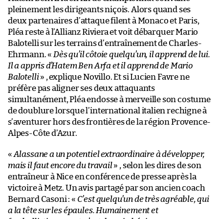
pleinement les dirigeants niçois. Alors quand ses
deux partenaires d’attaque filent à Monaco et Paris,
Pléa reste à l’Allianz Riviera et voit débarquer Mario
Balotelli sur les terrains d’entraînement de Charles-
Ehrmann. «
Dès qu’il côtoie quelqu’un, il apprend de lui.
Il a appris d’Hatem Ben Arfa et il apprend de Mario
Balotelli
» , explique Novillo. Et si Lucien Favre ne
préfère pas aligner ses deux attaquants
simultanément, Pléa endosse à merveille son costume
de doublure lorsque l’international italien rechigne à
s’aventurer hors des frontières de la région Provence-
Alpes-Côte d’Azur.
«
Alassane a un potentiel extraordinaire à développer,
mais il faut encore du travail
» , selon les dires de son
entraîneur à Nice en conférence de presse après la
victoire à Metz. Un avis partagé par son ancien coach
Bernard Casoni : «
C’est quelqu’un de très agréable, qui
a la tête sur les épaules. Humainement et