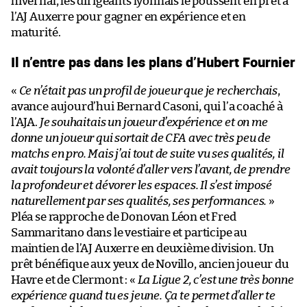
hivernal, les dirigeants lyonnais le poussent en prêt à
l’AJ Auxerre pour gagner en expérience et en
maturité.
Il n’entre pas dans les plans d’Hubert Fournier
«
Ce n’était pas un profil de joueur que je recherchais
,
avance aujourd’hui Bernard Casoni, qui l’a coaché à
l’AJA.
Je souhaitais un joueur d’expérience et on me
donne un joueur qui sortait de CFA avec très peu de
matchs en pro. Mais j’ai tout de suite vu ses qualités, il
avait toujours la volonté d’aller vers l’avant, de prendre
la profondeur et dévorer les espaces. Il s’est imposé
naturellement par ses qualités, ses performances.
»
Pléa se rapproche de Donovan Léon et Fred
Sammaritano dans le vestiaire et participe au
maintien de l’AJ Auxerre en deuxième division. Un
prêt bénéfique aux yeux de Novillo, ancien joueur du
Havre et de Clermont : «
La Ligue 2, c’est une très bonne
expérience quand tu es jeune. Ça te permet d’aller te