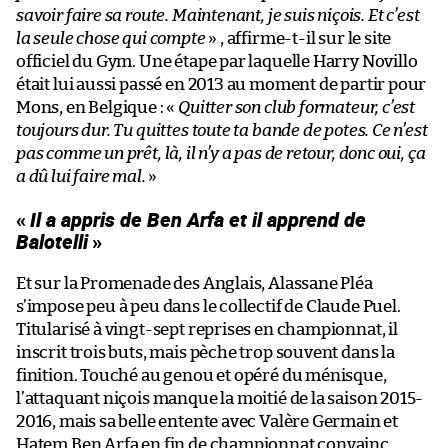
savoir faire sa route. Maintenant, je suis niçois. Et c’est
la seule chose qui compte
» , affirme-t-il sur le site
officiel du Gym. Une étape par laquelle Harry Novillo
était lui aussi passé en 2013 au moment de partir pour
Mons, en Belgique : «
Quitter son club formateur, c’est
toujours dur. Tu quittes toute ta bande de potes. Ce n’est
pas comme un prêt, là, il n’y a pas de retour, donc oui, ça
a dû lui faire mal.
»
«
Il a appris de Ben Arfa et il apprend de
Balotelli
»
Et sur la Promenade des Anglais, Alassane Pléa
s’impose peu à peu dans le collectif de Claude Puel.
Titularisé à vingt-sept reprises en championnat, il
inscrit trois buts, mais pèche trop souvent dans la
finition. Touché au genou et opéré du ménisque,
l’attaquant niçois manque la moitié de la saison 2015-
2016, mais sa belle entente avec Valère Germain et
Hatem Ben Arfa en fin de championnat convainc