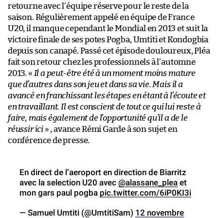
retourne avec l’équipe réserve pour le reste de la
saison. Régulièrement appelé en équipe de France
U20, il manque cependant le Mondial en 2013 et suit la
victoire finale de ses potes Pogba, Umtiti et Kondogbia
depuis son canapé. Passé cet épisode douloureux, Pléa
fait son retour chez les professionnels à l’automne
2013. «
Il a peut-être été à un moment moins mature
que d’autres dans son jeu et dans sa vie. Mais il a
avancé en franchissant les étapes en étant à l’écoute et
en travaillant. Il est conscient de tout ce qui lui reste à
faire, mais également de l’opportunité qu’il a de le
réussir ici
» , avance Rémi Garde à son sujet en
conférence de presse.
En direct de l’aeroport en direction de Biarritz
avec la selection U20 avec
@alassane_plea
et
mon gars paul pogba
pic.twitter.com/6iP0KI3i
— Samuel Umtiti (@UmtitiSam)
12 novembre