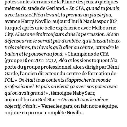
potes sur les terrains de la Plaine des jeux à quelques
mètres du stade de Gerland. «
En CFA, quand tu jouais
avec Lacaz et Pléa devant, tu prenais un plaisir fou
,
avance Harry Novillo, aujourd’hui à Manisaspor (D2
turque) après une belle expérience avec Melbourne
City.
Alassane était toujours dans la percussion. Si son
défenseur ne le serrait pas d’emblée, qu’il laissait deux-
trois mètres, tu n’avais qu’à aller au centre, attendre le
ballon et le pousser au fond.
» Champions de CFA
(groupe B) en 2011-2012, Pléa et les siens toquent à la
porte du groupe professionnel, alors dirigé par Rémi
Garde, l’ancien directeur du centre de formation de
l’OL. «
On était tous contents d’approcher le monde
professionnel. Et puis on vivait ça avec nos potes avec
qui on avait grandi
» , témoigne Naby Sarr,
aujourd’hui au Red Star. «
On avait tous le même
objectif, c’était :
« Venez les gars, on fait notre équipe,
on joue en pro » » , complète Novillo.