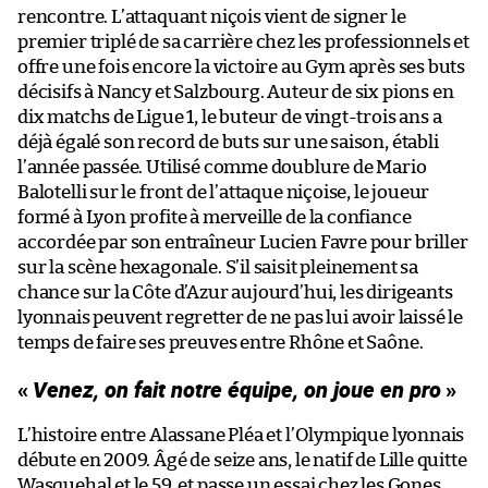
rencontre. L’attaquant niçois vient de signer le
premier triplé de sa carrière chez les professionnels et
offre une fois encore la victoire au Gym après ses buts
décisifs à Nancy et Salzbourg. Auteur de six pions en
dix matchs de Ligue 1, le buteur de vingt-trois ans a
déjà égalé son record de buts sur une saison, établi
l’année passée. Utilisé comme doublure de Mario
Balotelli sur le front de l’attaque niçoise, le joueur
formé à Lyon profite à merveille de la confiance
accordée par son entraîneur Lucien Favre pour briller
sur la scène hexagonale. S’il saisit pleinement sa
chance sur la Côte d’Azur aujourd’hui, les dirigeants
lyonnais peuvent regretter de ne pas lui avoir laissé le
temps de faire ses preuves entre Rhône et Saône.
«
Venez, on fait notre équipe, on joue en pro
»
L’histoire entre Alassane Pléa et l’Olympique lyonnais
débute en 2009. Âgé de seize ans, le natif de Lille quitte
Wasquehal et le 59, et passe un essai chez les Gones.