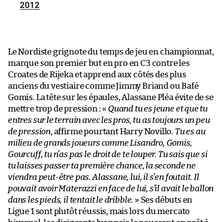
2012
Le Nordiste grignote du temps de jeu en championnat,
marque son premier but en pro en C3 contre les
Croates de Rijeka et apprend aux côtés des plus
anciens du vestiaire comme Jimmy Briand ou Bafé
Gomis. La tête sur les épaules, Alassane Pléa évite de se
mettre trop de pression : «
Quand tu es jeune et que tu
entres sur le terrain avec les pros, tu as toujours un peu
de pression
, affirme pourtant Harry Novillo.
Tu es au
milieu de grands joueurs comme Lisandro, Gomis,
Gourcuff, tu n’as pas le droit de te louper. Tu sais que si
tu laisses passer ta première chance, la seconde ne
viendra peut-être pas. Alassane, lui, il s’en foutait. Il
pouvait avoir Materazzi en face de lui, s’il avait le ballon
dans les pieds, il tentait le dribble.
» Ses débuts en
Ligue 1 sont plutôt réussis, mais lors du mercato