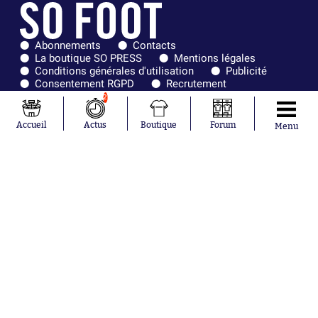
Abonnements
Contacts
La boutique SO PRESS
Mentions légales
Conditions générales d'utilisation
Publicité
Consentement RGPD
Recrutement
Joueurs en
Équipes en
2
tendance
tendance
Accueil
Actus
Boutique
Forum
Menu
Mohamed
Chelsea
Salah
Paris Saint-
Mykhailo
Germain
Mudryk
Bordeaux
Neymar
Olympique
Khalis Merah
lyonnais
Loïs Openda
FIFA
Moussa
Real Madrid
Niakhaté
RC Strasbourg
Nicolás
AC Milan
Tagliafico
France
Pavel Šulc
RC Lens
Josh Maja
Gauthier Hein