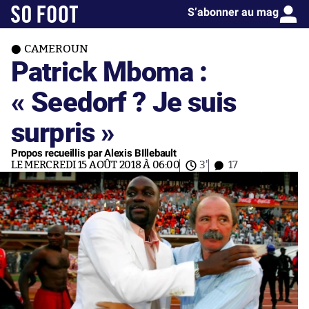
S’abonner au mag
CAMEROUN
Patrick Mboma :
« Seedorf ? Je suis
surpris »
Propos recueillis par Alexis BIllebault
LE MERCREDI 15 AOÛT 2018 À 06:00
3'
17