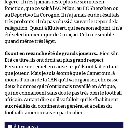
légère : il n’est jamais resté plus de six mois en
fonction, que ce soit à l’AC Milan, au FC Shenzhen ou
au Deportivo La Corogne. Il n’a jamais eu de résultats
très probants. Il n’a pas réussi à sauver le Depor de la
relégation. Quant à Kluivert, qui sera son adjoint, il n’a
été sélectionneur que de Curaçao. Cela me semble
quand même très léger.
Ils ont en revanche été de grands joueurs…
Bien sûr.
Et à ce titre, ils ont droit au plus grand respect.
Personne ne remet en cause ce qu’ils ont fait en tant
que joueur. Mais je suis étonné que le Cameroun, à
moins d’un an de la CAN qu’il va organiser, choisisse
deux hommes qui n’ont jamais travaillé en Afrique,
qui ne connaissent sans doute pas très bien le football
africain. Autant dire qu’il va falloir qu’ils s’habituent
aux réalités du continent en général et à celles du
football camerounais en particulier.