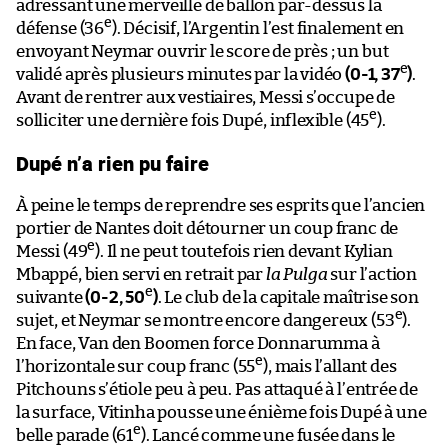
adressant une merveille de ballon par-dessus la
e
défense (36
). Décisif, l’Argentin l’est finalement en
envoyant Neymar ouvrir le score de près ; un but
e
validé après plusieurs minutes par la vidéo
(0-1, 37
)
.
Avant de rentrer aux vestiaires, Messi s’occupe de
e
solliciter une dernière fois Dupé, inflexible (45
).
Dupé n’a rien pu faire
À peine le temps de reprendre ses esprits que l’ancien
portier de Nantes doit détourner un coup franc de
e
Messi (49
). Il ne peut toutefois rien devant Kylian
Mbappé, bien servi en retrait par
la Pulga
sur l’action
e
suivante
(0-2, 50
)
. Le club de la capitale maîtrise son
e
sujet, et Neymar se montre encore dangereux (53
).
En face, Van den Boomen force Donnarumma à
e
l’horizontale sur coup franc (55
), mais l’allant des
Pitchouns s’étiole peu à peu. Pas attaqué à l’entrée de
la surface, Vitinha pousse une énième fois Dupé à une
e
belle parade (61
). Lancé comme une fusée dans le