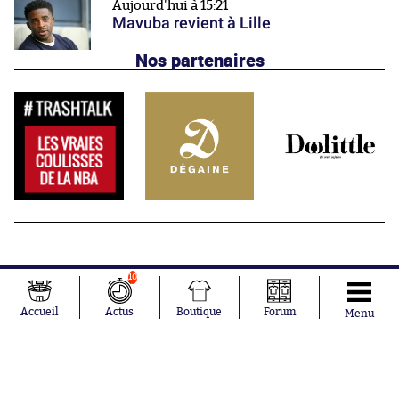
Aujourd'hui à 15:21
Mavuba revient à Lille
Nos partenaires
10
Accueil
Actus
Boutique
Forum
Menu
Abonnements
Contacts
La boutique SO PRESS
Mentions légales
Conditions générales d'utilisation
Publicité
Consentement RGPD
Recrutement