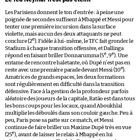
Les Parisiens donnent le ton d’entrée : à peine une
poignée de secondes suffisent à Mbappé et Messi pour
tenter une première incursion dans la surface
violette, mais aucun des deux attaquants ne peut
e
conclure (2
). Fidèle à lui-même, le TFC fait gronder le
Stadium à chaque transition offensive, et Dallinga
e
e
répond en faisant briller Donnarumma (5
, 9
). Une
entame de rencontre haletante, où Dupé n’est pas en
e
reste avec une première parade devant Messi (10
).
Amatrices de grands espaces, les deux formations
sont régulièrement en difficulté dans la transition
défensive. Face à la gestion de la profondeur parfois
aléatoire des joueurs de la capitale, Ratão est dans tous
les bons coups pour les locaux, quand Aboukhlal
multiplie les déboulés dans son couloir gauche. Peu à
peu, Paris pose sa patte sur ce match, et Messi
continue de faire briller un Maxime Dupé très en vue
e
(25
), avant de laisser le relais à Mbappé en lui