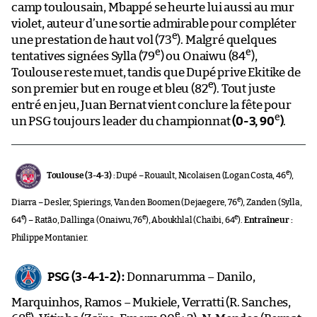
camp toulousain, Mbappé se heurte lui aussi au mur
violet, auteur d’une sortie admirable pour compléter
e
une prestation de haut vol (73
). Malgré quelques
e
e
tentatives signées Sylla (79
) ou Onaiwu (84
),
Toulouse reste muet, tandis que Dupé prive Ekitike de
e
son premier but en rouge et bleu (82
). Tout juste
entré en jeu, Juan Bernat vient conclure la fête pour
e
un PSG toujours leader du championnat
(0-3, 90
)
.
e
Toulouse (3-4-3) :
Dupé – Rouault, Nicolaisen (Logan Costa, 46
),
e
Diarra – Desler, Spierings, Van den Boomen (Dejaegere, 76
), Zanden (Sylla,
e
e
e
64
) – Ratão, Dallinga (Onaiwu, 76
), Aboukhlal (Chaïbi, 64
).
Entraîneur :
Philippe Montanier.
PSG (3-4-1-2) :
Donnarumma – Danilo,
Marquinhos, Ramos – Mukiele, Verratti (R. Sanches,
e
e