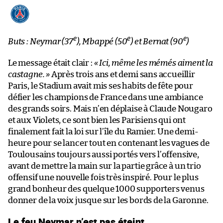
e
e
e
Buts : Neymar (37
), Mbappé (50
) et Bernat (90
)
Le message était clair :
« Ici, même les mémés aiment la
castagne. »
Après trois ans et demi sans accueillir
Paris, le Stadium avait mis ses habits de fête pour
défier les champions de France dans une ambiance
des grands soirs. Mais n’en déplaise à Claude Nougaro
et aux Violets, ce sont bien les Parisiens qui ont
finalement fait la loi sur l’île du Ramier. Une demi-
heure pour se lancer tout en contenant les vagues de
Toulousains toujours aussi portés vers l’offensive,
avant de mettre la main sur la partie grâce à un trio
offensif une nouvelle fois très inspiré. Pour le plus
grand bonheur des quelque 1000 supporters venus
donner de la voix jusque sur les bords de la Garonne.
Le feu Neymar n’est pas éteint