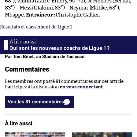
68
), Vitinha (Zaïre-Emery, 90
+2), N. Mendes (Bernat,
e
e
e
83
) – Messi (Hakimi, 83
) – Neymar (Ekitike, 68
),
Mbappé.
Entraîneur :
Christophe Galtier.
Résultats et classement de Ligue 1
Qui sont les nouveaux coachs de Ligue 1 ?
Par Tom Binet, au Stadium de Toulouse
Commentaires
Les membres ont posté 81 commentaires sur cet article.
Participez à la discussion
en vous connectant
.
Voir les 81 commentaires
À lire aussi