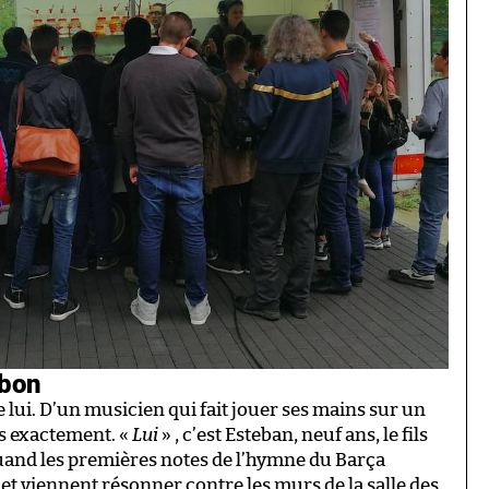
rbon
e lui. D’un musicien qui fait jouer ses mains sur un
s exactement. «
Lui
» , c’est Esteban, neuf ans, le fils
quand les premières notes de l’hymne du Barça
t viennent résonner contre les murs de la salle des