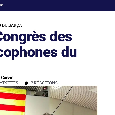
ne
 DU BARÇA
 Congrès des
cophones du
 Carvin
 MINUTES
2
RÉACTIONS