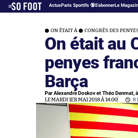
Actus
Paris Sportifs 🔞
S'abonner
Le Magazi
ON ÉTAIT À
CONGRÈS DES PENYES
On était au
penyes fran
Barça
Par Alexandre Doskov et Théo Denmat, à
LE MARDI 1ER MAI 2018 À 14:00
8