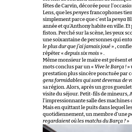
fêtes de Carvin, décorée pour l’occasio
Lens, que les
penyes
francophones tien
simplement parce que c’est la
penya
Bl
année et qu’Anthony habite en ville. Et
fiston. Perché sur la scène, les yeux sco
une soixantaine de personnes qui ent
le plus dur que j’ai jamais joué
» , confi
répéter «
depuis six mois
» .
Même monsieur le maire est présent et
mots conclus par un «
Vive le Barça !
» 
prestation plus sincère ponctuée par c
gens formidables qui sont devenus de v
sa région. Alors, après un gros gueule
visite du séjour. Petit-fils de mineurs
l’impressionnante salle des machines q
Mais en quittant le puits dans lequel 
quotidiennement, un membre d’une
p
regardaient où les matchs du Barça ?
»