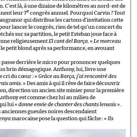
n. C’est là, à une dizaine de kilomètres au nord-est de
e
nent leur 7
congrès annuel. Pourquoi Carvin ? Tout
augranor qui distribue les cartons d’invitation cette
 pour lancer le congrès, rien de tel qu’un concert du
tchés sur sa partition, le petit Esteban joue face à
onne religieusement
El cant del Barça
. «
Le morceau
e le petit blond après sa performance, en avouant
 passe derrière le micro pour prononcer quelques
un brin démagogique. Anthony, lui, livre une
e cri du cœur : «
Grâce au Barça, j’ai rencontré des
rais amis.
» Des amis à qui il rêve de faire découvrir
ton, direction un ancien site minier pour la première
, Anthony est comme chez lui au milieu de
ui lui «
donne envie de chanter des chants lensois
» .
les anciennes gueules noires descendaient
enya
marocaine pose la question qui fâche : «
Ils