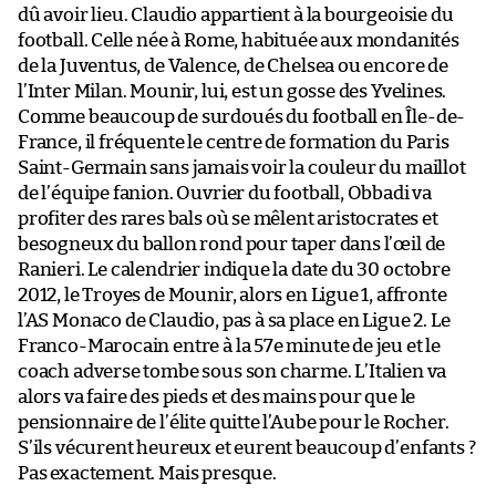
dû avoir lieu. Claudio appartient à la bourgeoisie du
football. Celle née à Rome, habituée aux mondanités
de la Juventus, de Valence, de Chelsea ou encore de
l’Inter Milan. Mounir, lui, est un gosse des Yvelines.
Comme beaucoup de surdoués du football en Île-de-
France, il fréquente le centre de formation du Paris
Saint-Germain sans jamais voir la couleur du maillot
de l’équipe fanion. Ouvrier du football, Obbadi va
profiter des rares bals où se mêlent aristocrates et
besogneux du ballon rond pour taper dans l’œil de
Ranieri. Le calendrier indique la date du 30 octobre
2012, le Troyes de Mounir, alors en Ligue 1, affronte
l’AS Monaco de Claudio, pas à sa place en Ligue 2. Le
Franco-Marocain entre à la 57e minute de jeu et le
coach adverse tombe sous son charme. L’Italien va
alors va faire des pieds et des mains pour que le
pensionnaire de l’élite quitte l’Aube pour le Rocher.
S’ils vécurent heureux et eurent beaucoup d’enfants ?
Pas exactement. Mais presque.