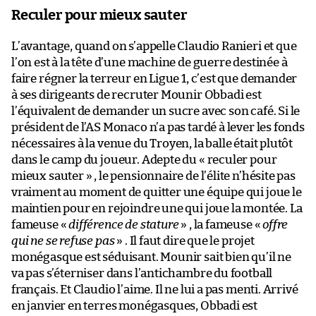
Reculer pour mieux sauter
L’avantage, quand on s’appelle Claudio Ranieri et que
l’on est à la tête d’une machine de guerre destinée à
faire régner la terreur en Ligue 1, c’est que demander
à ses dirigeants de recruter Mounir Obbadi est
l’équivalent de demander un sucre avec son café. Si le
président de l’AS Monaco n’a pas tardé à lever les fonds
nécessaires à la venue du Troyen, la balle était plutôt
dans le camp du joueur. Adepte du « reculer pour
mieux sauter » , le pensionnaire de l’élite n’hésite pas
vraiment au moment de quitter une équipe qui joue le
maintien pour en rejoindre une qui joue la montée. La
fameuse «
différence de stature
» , la fameuse «
offre
qui ne se refuse pas
» . Il faut dire que le projet
monégasque est séduisant. Mounir sait bien qu’il ne
va pas s’éterniser dans l’antichambre du football
français. Et Claudio l’aime. Il ne lui a pas menti. Arrivé
en janvier en terres monégasques, Obbadi est