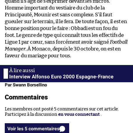
quand il s’agit de s’exprimer devant les micros.
Homme important du vestiaire du club de la
Principauté, Mounir est sans complexe. S’il faut
gueuler sur le terrain, il le fera. De toute façon, il est en
bonne position pour le faire : Obbadi est un fou du
foot. Le genre de type qui connaît tous les effectifs de
Ligue 1 par cœur, sans forcément avoir saigné
Football
Manager
. À Monaco, depuis le 30 octobre, on est en
faveur du mariage pour tous.
Interview Alfonso Euro 2000 Espagne-France
Par Swann Borsellino
Commentaires
Les membres ont posté 5 commentaires sur cet article.
Participez à la discussion
en vous connectant
.
Voir les 5 commentaires