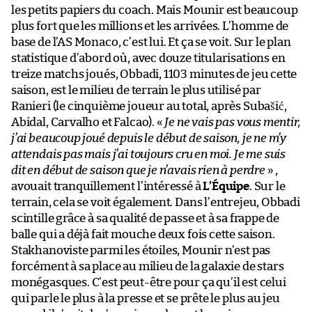
les petits papiers du coach. Mais Mounir est beaucoup
plus fort que les millions et les arrivées. L’homme de
base de l’AS Monaco, c’est lui. Et ça se voit. Sur le plan
statistique d’abord où, avec douze titularisations en
treize matchs joués, Obbadi, 1103 minutes de jeu cette
saison, est le milieu de terrain le plus utilisé par
Ranieri (le cinquième joueur au total, après Subašić,
Abidal, Carvalho et Falcao). «
Je ne vais pas vous mentir,
j’ai beaucoup joué depuis le début de saison, je ne m’y
attendais pas mais j’ai toujours cru en moi. Je me suis
dit en début de saison que je n’avais rien à perdre
» ,
avouait tranquillement l’intéressé à
L’Équipe
. Sur le
terrain, cela se voit également. Dans l’entrejeu, Obbadi
scintille grâce à sa qualité de passe et à sa frappe de
balle qui a déjà fait mouche deux fois cette saison.
Stakhanoviste parmi les étoiles, Mounir n’est pas
forcément à sa place au milieu de la galaxie de stars
monégasques. C’est peut-être pour ça qu’il est celui
qui parle le plus à la presse et se prête le plus au jeu