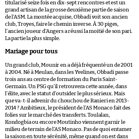
titularisé seize fois en dix-sept rencontres et est un
grand artisan de la grosse deuxième partie de saison
de l’ASM. La montée acquise, Obbadi voit son ancien
club, Troyes, faire le chemin inverse. À 30 piges,
l’ancien joueur d’Angers a réussi la moitié de son pari.
La partie la plus simple.
Mariage pour tous
Un grand club, Mounir en a déjà fréquenté un de 2001
à 2004. Né à Meulan, dans les Yvelines, Obbadi passe
trois ans au centre de formation du Paris Saint-
Germain. Un PSG qu’il retrouvera cette année, dans
l’élite, avec le statut d’outsider le plus sérieux. Mais
que va-t-il advenir du chouchou de Ranieri en 2013-
2014 ? Ambitieux, le président de l’AS Monaco fait des
folies sur le marché des transferts. Toulalan,
Kondogbia ou encore Moutinho viennent garnir le
milieu de terrain de l’AS Monaco. Pas de quoi entamer
la saison en toute sérénité, même quand on est dans