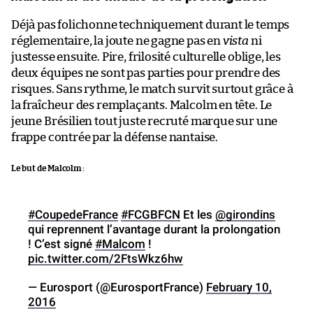
Déjà pas folichonne techniquement durant le temps
réglementaire, la joute ne gagne pas en
vista
ni
justesse ensuite. Pire, frilosité culturelle oblige, les
deux équipes ne sont pas parties pour prendre des
risques. Sans rythme, le match survit surtout grâce à
la fraîcheur des remplaçants. Malcolm en tête. Le
jeune Brésilien tout juste recruté marque sur une
frappe contrée par la défense nantaise.
Le but de Malcolm :
#CoupedeFrance
#FCGBFCN
Et les
@girondins
qui reprennent l’avantage durant la prolongation
! C’est signé
#Malcom
!
pic.twitter.com/2FtsWkz6hw
— Eurosport (@EurosportFrance)
February 10,
2016