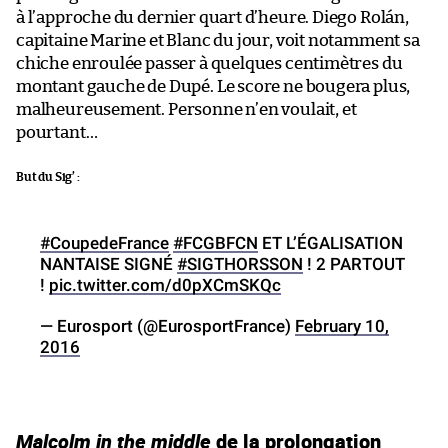
à l’approche du dernier quart d’heure. Diego Rolán,
capitaine Marine et Blanc du jour, voit notamment sa
chiche enroulée passer à quelques centimètres du
montant gauche de Dupé. Le score ne bougera plus,
malheureusement. Personne n’en voulait, et
pourtant…
But du Sig’ :
#CoupedeFrance
#FCGBFCN
ET L’ÉGALISATION
NANTAISE SIGNÉ
#SIGTHORSSON
! 2 PARTOUT
!
pic.twitter.com/d0pXCmSKQc
— Eurosport (@EurosportFrance)
February 10,
2016
Malcolm in the middle
de la prolongation