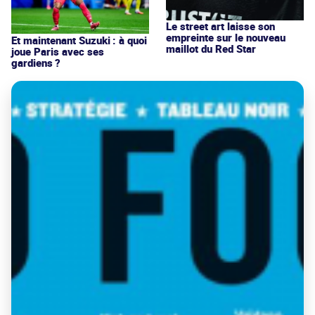
Le street art laisse son
empreinte sur le nouveau
Et maintenant Suzuki : à quoi
maillot du Red Star
joue Paris avec ses
gardiens ?