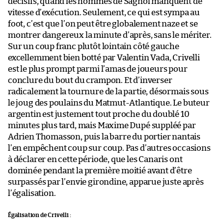
décisifs, quand les hommes de Sagnol manquent de
vitesse d’exécution. Seulement, ce qui est sympa au
foot, c’est que l’on peut être globalement naze et se
montrer dangereux la minute d’après, sans le mériter.
Sur un coup franc plutôt lointain côté gauche
excellemment bien botté par Valentin Vada, Crivelli
est le plus prompt parmi l’amas de joueurs pour
conclure du bout du crampon. Et d’inverser
radicalement la tournure de la partie, désormais sous
le joug des poulains du Matmut-Atlantique. Le buteur
argentin est justement tout proche du doublé 10
minutes plus tard, mais Maxime Dupé suppléé par
Adrien Thomasson, puis la barre du portier nantais
l’en empêchent coup sur coup. Pas d’autres occasions
à déclarer en cette période, que les Canaris ont
dominée pendant la première moitié avant d’être
surpassés par l’envie girondine, apparue juste après
l’égalisation.
Égalisation de Crivelli :