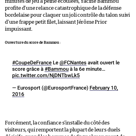
minutes de jeu à peine écoulées, Yacine Bammou
profite d’une relance catastrophique de la défense
bordelaise pour claquer un joli contrôle du talon suivi
d’une frappe petit filet, laissant Jérôme Prior
impuissant.
Ouverture du score de Bammou :
#CoupeDeFrance
Le
@FCNantes
avait ouvert le
score grâce à
#Bammou
à la 6e minute…
pic.twitter.com/NjDNTbwLk5
— Eurosport (@EurosportFrance)
February 10,
2016
Forcément, la confiance s’installe du côté des
visiteurs, qui remportent la plupart de leurs duels