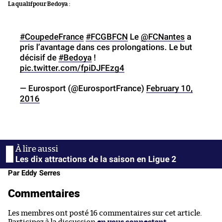
La qualif pour Bedoya :
#CoupedeFrance
#FCGBFCN
Le
@FCNantes
a
pris l’avantage dans ces prolongations. Le but
décisif de
#Bedoya
!
pic.twitter.com/fpiDJFEzg4
— Eurosport (@EurosportFrance)
February 10,
2016
Les dix attractions de la saison en Ligue 2
Par Eddy Serres
Commentaires
Les membres ont posté 16 commentaires sur cet article.