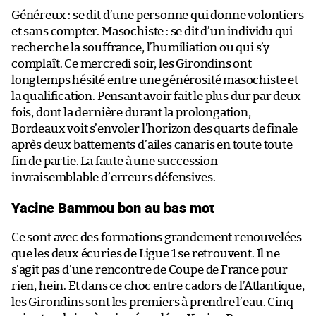
Généreux : se dit d’une personne qui donne volontiers
et sans compter. Masochiste : se dit d’un individu qui
recherche la souffrance, l’humiliation ou qui s’y
complaît. Ce mercredi soir, les Girondins ont
longtemps hésité entre une générosité masochiste et
la qualification. Pensant avoir fait le plus dur par deux
fois, dont la dernière durant la prolongation,
Bordeaux voit s’envoler l’horizon des quarts de finale
après deux battements d’ailes canaris en toute toute
fin de partie. La faute à une succession
invraisemblable d’erreurs défensives.
Yacine Bammou bon au bas mot
Ce sont avec des formations grandement renouvelées
que les deux écuries de Ligue 1 se retrouvent. Il ne
s’agit pas d’une rencontre de Coupe de France pour
rien, hein. Et dans ce choc entre cadors de l’Atlantique,
les Girondins sont les premiers à prendre l’eau. Cinq