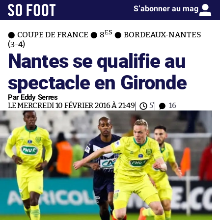
S’abonner au mag
ES
COUPE DE FRANCE
8
BORDEAUX-NANTES
(3-4)
Nantes se qualifie au
spectacle en Gironde
Par Eddy Serres
LE MERCREDI 10 FÉVRIER 2016 À 21:49
5'
16