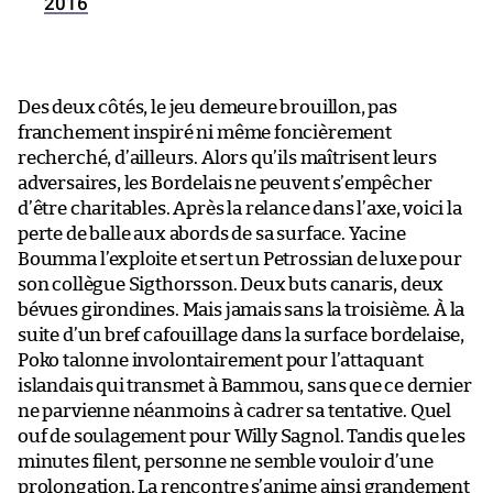
2016
Des deux côtés, le jeu demeure brouillon, pas
franchement inspiré ni même foncièrement
recherché, d’ailleurs. Alors qu’ils maîtrisent leurs
adversaires, les Bordelais ne peuvent s’empêcher
d’être charitables. Après la relance dans l’axe, voici la
perte de balle aux abords de sa surface. Yacine
Boumma l’exploite et sert un Petrossian de luxe pour
son collègue Sigthorsson. Deux buts canaris, deux
bévues girondines. Mais jamais sans la troisième. À la
suite d’un bref cafouillage dans la surface bordelaise,
Poko talonne involontairement pour l’attaquant
islandais qui transmet à Bammou, sans que ce dernier
ne parvienne néanmoins à cadrer sa tentative. Quel
ouf de soulagement pour Willy Sagnol. Tandis que les
minutes filent, personne ne semble vouloir d’une
prolongation. La rencontre s’anime ainsi grandement