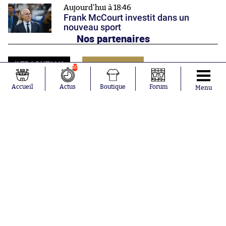
Aujourd'hui à 18:46
Frank McCourt investit dans un
nouveau sport
Nos partenaires
10
Accueil
Actus
Boutique
Forum
Menu
Abonnements
Contacts
La boutique SO PRESS
Mentions légales
Conditions générales d'utilisation
Publicité