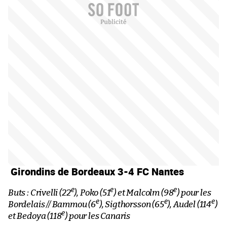
Girondins de Bordeaux 3-4 FC Nantes
e
e
e
Buts : Crivelli (22
), Poko (51
) et Malcolm (98
) pour les
e
e
e
Bordelais // Bammou (6
), Sigthorsson (65
), Audel (114
)
e
et Bedoya (118
) pour les Canaris