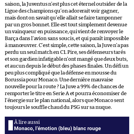
saison, la Juventus n’est plus cet éternel outsider de la
Ligue des champions qu’on adorerait voir gagner,
mais dont on savait qu’elle allait se faire tamponner
par un gros bonnet. Elle est tout simplement devenue
un vainqueur en puissance, qui vient de renvoyer le
Barça dans l’avion sans soucis, et qui paraît impossible
à manœuvrer. C’est simple, cette saison, la Juve n’a pas
perdu un seul match en C1. Pire, ses défenseurs tarés
et son gardien infatigable n’ont mangé que deux buts,
et aucun depuis le début des phases finales. Un défi un
peu plus compliqué que la défense en mousse du
Borussia pour Monaco. Une dernière mauvaise
nouvelle pour la route ? La Juve a 99% de chances de
remporter le titre en Serie A et pourra économiser de
l’énergie sur le plan national, alors que Monaco sent
toujours le souffle chaud du PSG sur sa nuque.
Monaco, l’émotion (bleu) blanc rouge