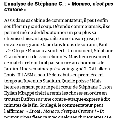
L’analyse de Stéphane G. : «
Monaco, c’est pas
Crotone
»
Assis dans sa cabine de commentateur, il peut enfin
souffler un grand coup. Détendu comme jamais, il se
permet même de déboutonner un peu plus sa
chemise, laissant apparaître une toison grise, et
envoie une grande tape dans le dos de son ami, Paul
L.G. Oh que Monaco a souffert ! Un moment, Stéphane
G. a même cru les voir éliminés. Mais heureusement,
ce match-retour finit par sourire aux hommes de
Jardim. Une semaine après avoir gagné 2-0 à l’aller à
Louis-II, l’ASM a bouffé deux buts en première mi-
temps au Juventus Stadium. Quelle poisse ! Mais
heureusement pour le petit cœur de Stéphane G., son
Kylian Mbappé chéri a remis les choses en ordre en
trouant Buffon sur une contre-attaque express à dix
minutes de la fin. Soulagé, le commentateur peut
l’affirmer : «
Et oui ! Monaco, c’est pas Crotone !
» Et
pourquoi pas fêter ça avec quelques chouquettes ? Le