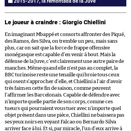
2015-2017, la remontada de la Juve
Le joueur à craindre : Giorgio Chiellini
En imaginant Mbappé et consorts affronter des Piqué,
des Ramos, des Silva, on tremble un peu, mais sans
plus, car on sait que la force de frappe offensive
monégasque est capable d’en venir à bout. Mais la
défense de la Juve, c’est clairement une autre paire de
manches. Même quand elle n’est pas au complet, la
BBC turinoise reste une tenaille qui broie tous ceux
qui osent s’approcher d’elle, et Chiellini a l’air d’avoir
très faim en cette fin de saison, comme peuvent
l’affirmer les Barcelonais. Capable de défendre avec
n’importe quelle partie de son corps, comme ces
tueurs qui pourraient vous tuer avec n’importe quel
objet présent dans une pièce, Chiellini ne baissera pas
ses yeux noirs en voyant Falcao ou Bernardo Silva
arriver face à lui. Et si, par miracle, l’un d’eux arrive à