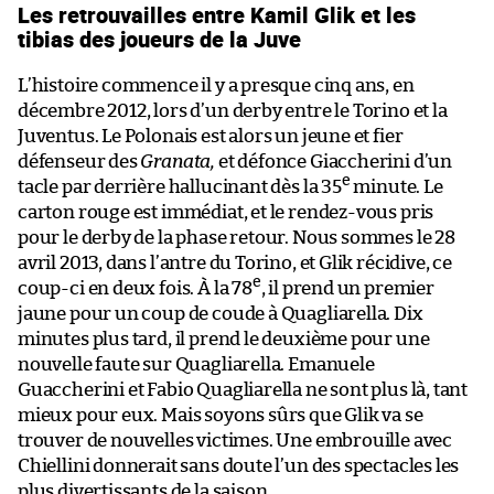
Les retrouvailles entre Kamil Glik et les
tibias des joueurs de la Juve
L’histoire commence il y a presque cinq ans, en
décembre 2012, lors d’un derby entre le Torino et la
Juventus. Le Polonais est alors un jeune et fier
défenseur des
Granata,
et défonce Giaccherini d’un
e
tacle par derrière hallucinant dès la 35
minute. Le
carton rouge est immédiat, et le rendez-vous pris
pour le derby de la phase retour. Nous sommes le 28
avril 2013, dans l’antre du Torino, et Glik récidive, ce
e
coup-ci en deux fois. À la 78
, il prend un premier
jaune pour un coup de coude à Quagliarella. Dix
minutes plus tard, il prend le deuxième pour une
nouvelle faute sur Quagliarella. Emanuele
Guaccherini et Fabio Quagliarella ne sont plus là, tant
mieux pour eux. Mais soyons sûrs que Glik va se
trouver de nouvelles victimes. Une embrouille avec
Chiellini donnerait sans doute l’un des spectacles les
plus divertissants de la saison.