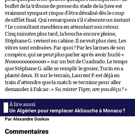
buffet de la tribune de presse du stade de la Juve est
vraiment sympa et risque d’être dévalisé dès le coup
de sifflet final. Qui remarquera s’il s’absente un instant
? Le consultant meublera en attendant son retour.
Cinq minutes plus tard, la bouche encore pleine,
Stéphane G. revient en cabine. Il ne voit plus rien. Les
vitres sont embuées. Par quoi ? Par les larmes de son
compère, qui ne peut plus parler après avoir hurlé «
Nooooooooooooon
» sur un but de Cuadrado. Le temps
que Stéphane G. aille se remplir le gosier, Turin en a
planté deux. Et sur le terrain, Laurent P. est déjà en
train d’attendre que la match se termine pour aller
demander à Falcao : «
So, mister Tigre, are you déçu ?
»
Un Algérien pour remplacer Akliouche à Monaco ?
Par Alexandre Doskov
Commentaires