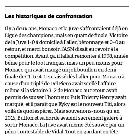
Les historiques de confrontation
Il y a deux ans, Monaco et la Juve s’affrontaient déjà en
Ligue des champions, mais en quart de finale. Victoire
de la Juve 1-0 à domicile à l’aller, bétonnage et 0-0 au
retour, et merci bonsoir, l’ASM disait au revoir à la
compétition. Avant ça, il fallait remonter à 1998, année
bénie pour le foot français, mais un peu moins pour
Monaco qui avait mangé un joli bouillon en demi-
finale de C1. Le 4-1 encaissé dès l’aller pour Monaco à
cause d’un triplé de Del Piero avait scellé l’affaire,
même si la victoire 3-2 de Monaco au retour avait
permis de sauver l’honneur. Puis Thierry Henry avait
marqué, et il paraît que Kyky est le nouveau Titi, alors
voilà de quoi espérer. Mais souvenons-nous qu’en
2015, Buffon et sa horde avaient sacrément galéré à
sortir Monaco. La Juve avait même été sauvée par un
péno contestable de Vidal. Tout en gardant en tête