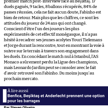
premier match post-interview face au Beşiktaş. 17
duels gagnés, 9 tacles, 8 ballons récupérés, 84% de
passes réussies, cela ne fait aucun doute, Fabinho est
bien de retour. Mais plus que les chiffres, ce sont les
attitudes du joueur de 24 ans qui ont changé.
Conscient d’être l’un des joueurs les plus
expérimentés de cet effectif monégasque, il n’a pas
hésité à recadrer ses jeunes acolytes Youri Tielemans
et Jorge durant la rencontre, tout en montrant la voie à
suivre sur le terrain à travers son engagement dans
les duels. En concédant le match nul à Istanbul, l’AS
Monaco a sûrement perdu la Ligue des champions,
mais Leonardo Jardim peut se consoler avec le fait
d’avoir retrouvé son Fabinho. Du moins jusqu’au
prochain mercato.
Benfica, Beşiktaş et Anderlecht prennent une option
pour les barrages
Par Steven Oliveira