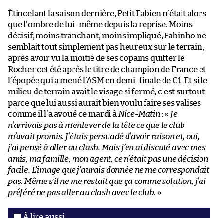
Étincelant la saison dernière, Petit Fabien n’était alors
que l’ombre de lui-même depuis la reprise. Moins
décisif, moins tranchant, moins impliqué, Fabinho ne
semblait tout simplement pas heureux sur le terrain,
après avoir vu la moitié de ses copains quitter le
Rocher cet été après le titre de champion de France et
l’épopée qui a mené l’ASM en demi-finale de C1. Et si le
milieu de terrain avait le visage si fermé, c’est surtout
parce que lui aussi aurait bien voulu faire ses valises
comme il l’a avoué ce mardi à
Nice-Matin
: «
Je
n’arrivais pas à m’enlever de la tête ce que le club
m’avait promis. J’étais persuadé d’avoir raison et, oui,
j’ai pensé à aller au clash. Mais j’en ai discuté avec mes
amis, ma famille, mon agent, ce n’était pas une décision
facile. L’image que j’aurais donnée ne me correspondait
pas. Même s’il ne me restait que ça comme solution, j’ai
préféré ne pas aller au clash avec le club.
»