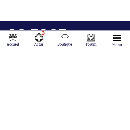
10
Accueil
Actus
Boutique
Forum
Menu
Abonnements
Contacts
La boutique SO PRESS
Mentions légales
Conditions générales d'utilisation
Publicité
Consentement RGPD
Recrutement
Joueurs en
Équipes en
tendance
tendance
Mohamed
Chelsea
Salah
Paris Saint-
Mykhailo
Germain
Mudryk
Bordeaux
Neymar
Olympique
Khalis Merah
lyonnais
Loïs Openda
FIFA
Moussa
Real Madrid
Niakhaté
RC Strasbourg