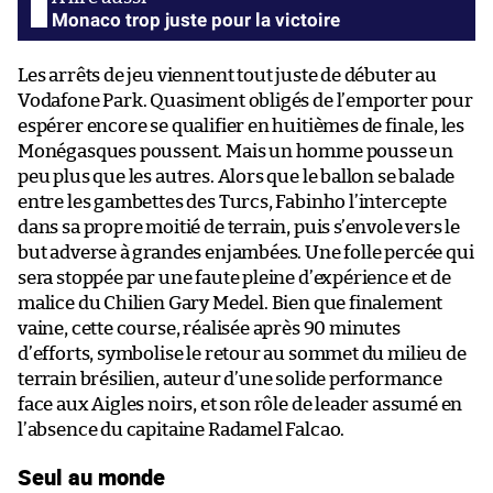
Monaco trop juste pour la victoire
Les arrêts de jeu viennent tout juste de débuter au
Vodafone Park. Quasiment obligés de l’emporter pour
espérer encore se qualifier en huitièmes de finale, les
Monégasques poussent. Mais un homme pousse un
peu plus que les autres. Alors que le ballon se balade
entre les gambettes des Turcs, Fabinho l’intercepte
dans sa propre moitié de terrain, puis s’envole vers le
but adverse à grandes enjambées. Une folle percée qui
sera stoppée par une faute pleine d’expérience et de
malice du Chilien Gary Medel. Bien que finalement
vaine, cette course, réalisée après 90 minutes
d’efforts, symbolise le retour au sommet du milieu de
terrain brésilien, auteur d’une solide performance
face aux Aigles noirs, et son rôle de leader assumé en
l’absence du capitaine Radamel Falcao.
Seul au monde