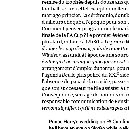
remise du trophée depuis douze ans qu
football, sera en effet exceptionnelle
mariage princier. La cérémonie, dont la
d’ailleurs choqué à l’époque pour son t
Comment penser programmer le mariag
finale de la FA Cup ? Le premier événe
plus tard, entame à 17h30. «
Le prince W
donner le coup d’envoi, puis de remettr
Windsor
, assurait à l’époque une sour
éviter qu’il ne manque quoi que ce soit.
»
arrangement d’emploi du temps, pourrai
e
l’agenda
Ben
le plus policé du XXI
sièc
l’absence du papa de la mariée, passe 
que son successeur ne file assister à un
Conséquence, serrage de boulons en règ
responsable communication de Kensin
témoin signifient qu’il n’assistera pas à 
Prince Harry’s wedding on FA Cup fin
he’ll have an eye on SkyGo while walk