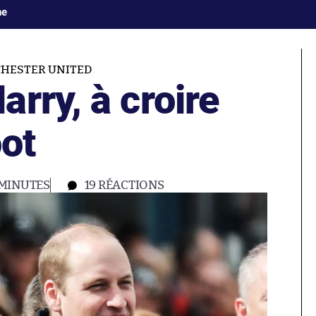
ne
HESTER UNITED
rry, à croire
oot
 MINUTES
19
RÉACTIONS