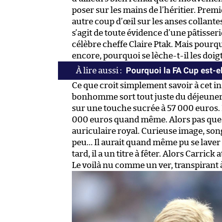
poser sur les mains de l’héritier. Premi
autre coup d’œil sur les anses collantes
s’agit de toute évidence d’une pâtisserie
célèbre cheffe Claire Ptak. Mais pourquo
encore, pourquoi se lèche-t-il les doigts
Pourquoi la FA Cup est-el
Ce que croit simplement savoir à cet in
bonhomme sort tout juste du déjeuner 
sur une touche sucrée à 57 000 euros. 
000 euros quand même. Alors pas quest
auriculaire royal. Curieuse image, song
peu… Il aurait quand même pu se laver
tard, il a un titre à fêter. Alors Carrick
Le voilà nu comme un ver, transpirant à