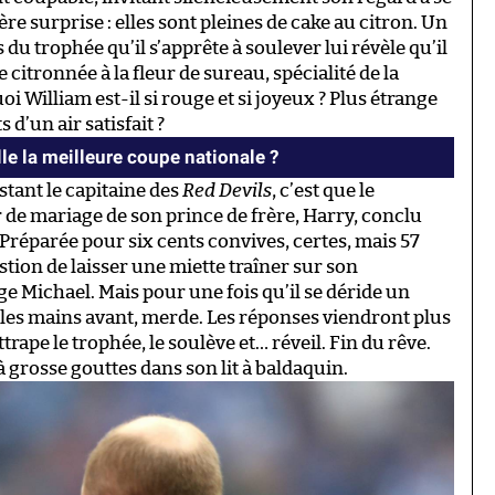
ère surprise : elles sont pleines de cake au citron. Un
 du trophée qu’il s’apprête à soulever lui révèle qu’il
 citronnée à la fleur de sureau, spécialité de la
i William est-il si rouge et si joyeux ? Plus étrange
 d’un air satisfait ?
le la meilleure coupe nationale ?
stant le capitaine des
Red Devils
, c’est que le
de mariage de son prince de frère, Harry, conclu
Préparée pour six cents convives, certes, mais 57
ion de laisser une miette traîner sur son
e Michael. Mais pour une fois qu’il se déride un
 les mains avant, merde. Les réponses viendront plus
 attrape le trophée, le soulève et… réveil. Fin du rêve.
 grosse gouttes dans son lit à baldaquin.