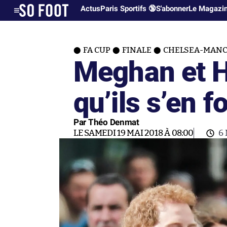
Actus
Paris Sportifs 🔞
S'abonner
Le Magazi
FA CUP
FINALE
CHELSEA-MANC
Meghan et Ha
qu’ils s’en f
Par Théo Denmat
LE SAMEDI 19 MAI 2018 À 08:00
6