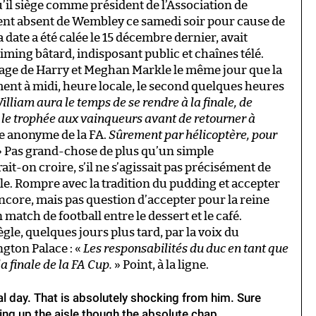
’il siège comme président de l’Association de
ment absent de Wembley ce samedi soir pour cause de
 date a été calée le 15 décembre dernier, avait
iming bâtard, indisposant public et chaînes télé.
e de Harry et Meghan Markle le même jour que la
ment à midi, heure locale, le second quelques heures
illiam aura le temps de se rendre à la finale, de
e le trophée aux vainqueurs avant de retourner à
ce anonyme de la FA.
Sûrement par hélicoptère, pour
 Pas grand-chose de plus qu’un simple
t-on croire, s’il ne s’agissait pas précisément de
le. Rompre avec la tradition du pudding et accepter
encore, mais pas question d’accepter pour la reine
 match de football entre le dessert et le café.
le, quelques jours plus tard, par la voix du
gton Palace : «
Les responsabilités du duc en tant que
la finale de la FA Cup.
» Point, à la ligne.
al day. That is absolutely shocking from him. Sure
ing up the aisle though the absolute chap