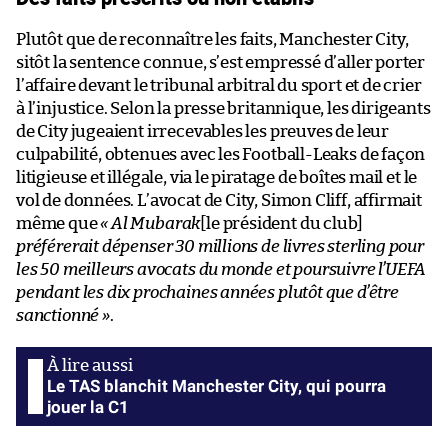
Plutôt que de reconnaître les faits, Manchester City,
sitôt la sentence connue, s’est empressé d’aller porter
l’affaire devant le tribunal arbitral du sport et de crier
à l’injustice. Selon la presse britannique, les dirigeants
de City jugeaient irrecevables les preuves de leur
culpabilité, obtenues avec les Football-Leaks de façon
litigieuse et illégale, via le piratage de boîtes mail et le
vol de données. L’avocat de City, Simon Cliff, affirmait
même que
« Al Mubarak
[le président du club]
préférerait dépenser 30 millions de livres sterling pour
les 50 meilleurs avocats du monde et poursuivre l’UEFA
pendant les dix prochaines années plutôt que d’être
sanctionné »
.
Le TAS blanchit Manchester City, qui pourra
jouer la C1