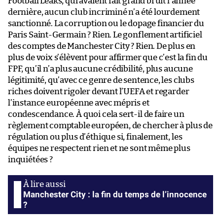
Football Leaks, qui avaient fait grand bruit l’année
dernière, aucun club incriminé n’a été lourdement
sanctionné. La corruption ou le dopage financier du
Paris Saint-Germain ? Rien. Le gonflement artificiel
des comptes de Manchester City ? Rien. De plus en
plus de voix s’élèvent pour affirmer que c’est la fin du
FPF, qu’il n’a plus aucune crédibilité, plus aucune
légitimité, qu’avec ce genre de sentence, les clubs
riches doivent rigoler devant l’UEFA et regarder
l’instance européenne avec mépris et
condescendance. À quoi cela sert-il de faire un
règlement comptable européen, de chercher à plus de
régulation ou plus d’éthique si, finalement, les
équipes ne respectent rien et ne sont même plus
inquiétées ?
Manchester City : la fin du temps de l’innocence
?