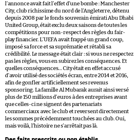
l’annonce avait fait l’effet d’une bombe : Manchester
City, club richissime du nord de l’Angleterre, détenu
depuis 2008 par le fonds souverain émirati Abu Dhabi
United Group, était exclu deux saisons de toutes les
compétitions pour non-respect des règles du fair-
play financier. L’UEFA avait frappé un grand coup,
imposé sa force et sa suprématie et rétabli sa
crédibilité. Le message était clair : si vous ne respectez
pas les règles, vous en subirez les conséquences. Et
quelles conséquences… City était en effet accusé
d’avoir utilisé des sociétés écran, entre 2014 et 2016,
afin de gonfler artificiellement ses revenus
sponsoring. La famille Al Mubarak aurait ainsi versé
plus de 150 millions d’euros à des entreprises avant
que celles-ci ne signent des partenariats
commerciaux avec le club et reversent directement
les sommes précédemment touchées au club. Oui,
mais voilà, l’histoire ne s’arrêtait pas là.
Des faits prescrits ou non établis