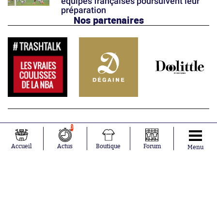
équipes françaises poursuivent leur
préparation
Nos partenaires
0
Accueil
Actus
Boutique
Forum
Menu
Abonnements
Contacts
La boutique SO PRESS
Mentions légales
Conditions générales d'utilisation
Publicité
Consentement RGPD
Recrutement
Joueurs en
Équipes en