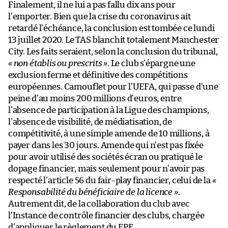
Finalement, il ne lui a pas fallu dix ans pour
l’emporter. Bien que la crise du coronavirus ait
retardé l’échéance, la conclusion est tombée ce lundi
13 juillet 2020. Le TAS blanchit totalement Manchester
City. Les faits seraient, selon la conclusion du tribunal,
« non établis ou prescrits »
. Le club s’épargne une
exclusion ferme et définitive des compétitions
européennes. Camouflet pour l’UEFA, qui passe d’une
peine d’au moins 200 millions d’euros, entre
l’absence de participation à la Ligue des champions,
l’absence de visibilité, de médiatisation, de
compétitivité, à une simple amende de 10 millions, à
payer dans les 30 jours. Amende qui n’est pas fixée
pour avoir utilisé des sociétés écran ou pratiqué le
dopage financier, mais seulement pour n’avoir pas
respecté l’article 56 du fair-play financier, celui de la
«
Responsabilité du bénéficiaire de la licence »
.
Autrement dit, de la collaboration du club avec
l’Instance de contrôle financier des clubs, chargée
d’appliquer le règlement du FPF.