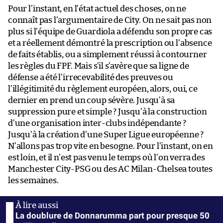
Pour l’instant, en l’état actuel des choses, on ne
connaît pas l’argumentaire de City. On ne sait pas non
plus si l’équipe de Guardiola a défendu son propre cas
et a réellement démontré la prescription ou l’absence
de faits établis, ou a simplement réussi à contourner
les règles du FPF. Mais s’il s’avère que sa ligne de
défense a été l’irrecevabilité des preuves ou
l’illégitimité du règlement européen, alors, oui, ce
dernier en prend un coup sévère. Jusqu’à sa
suppression pure et simple ? Jusqu’à la construction
d’une organisation inter-clubs indépendante ?
Jusqu’à la création d’une Super Ligue européenne ?
N’allons pas trop vite en besogne. Pour l’instant, on en
est loin, et il n’est pas venu le temps où l’on verra des
Manchester City-PSG ou des AC Milan-Chelsea toutes
les semaines.
La doublure de Donnarumma part pour presque 50