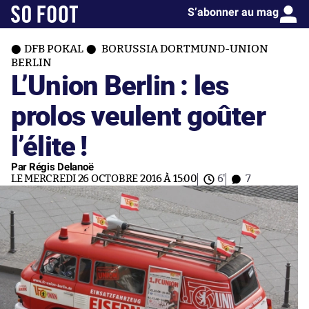
S’abonner au mag
DFB POKAL
BORUSSIA DORTMUND-UNION
BERLIN
L’Union Berlin : les
prolos veulent goûter
l’élite !
Par Régis Delanoë
LE MERCREDI 26 OCTOBRE 2016 À 15:00
6'
7