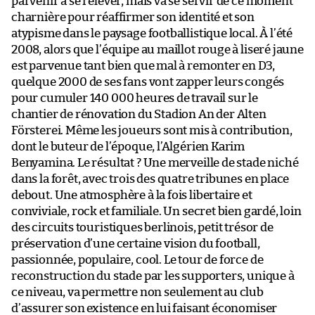
parvenir à se relever, mais va se servir de ce moment
charnière pour réaffirmer son identité et son
atypisme dans le paysage footballistique local. À l’été
2008, alors que l’équipe au maillot rouge à liseré jaune
est parvenue tant bien que mal à remonter en D3,
quelque 2000 de ses fans vont zapper leurs congés
pour cumuler 140 000 heures de travail sur le
chantier de rénovation du Stadion An der Alten
Försterei. Même les joueurs sont mis à contribution,
dont le buteur de l’époque, l’Algérien Karim
Benyamina. Le résultat ? Une merveille de stade niché
dans la forêt, avec trois des quatre tribunes en place
debout. Une atmosphère à la fois libertaire et
conviviale, rock et familiale. Un secret bien gardé, loin
des circuits touristiques berlinois, petit trésor de
préservation d’une certaine vision du football,
passionnée, populaire, cool. Le tour de force de
reconstruction du stade par les supporters, unique à
ce niveau, va permettre non seulement au club
d’assurer son existence en lui faisant économiser