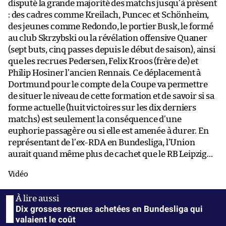
disputé la grande majorité des matchs jusqu’à présent
: des cadres comme Kreilach, Puncec et Schönheim,
des jeunes comme Redondo, le portier Busk, le formé
au club Skrzybski ou la révélation offensive Quaner
(sept buts, cinq passes depuis le début de saison), ainsi
que les recrues Pedersen, Felix Kroos (frère de) et
Philip Hosiner l’ancien Rennais. Ce déplacement à
Dortmund pour le compte de la Coupe va permettre
de situer le niveau de cette formation et de savoir si sa
forme actuelle (huit victoires sur les dix derniers
matchs) est seulement la conséquence d’une
euphorie passagère ou si elle est amenée à durer. En
représentant de l’ex-RDA en Bundesliga, l’Union
aurait quand même plus de cachet que le RB Leipzig…
Vidéo
Dix grosses recrues achetées en Bundesliga qui
valaient le coût