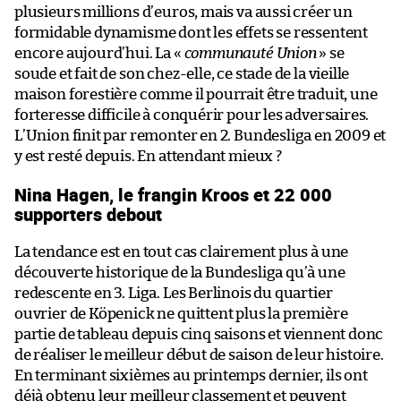
plusieurs millions d’euros, mais va aussi créer un
formidable dynamisme dont les effets se ressentent
encore aujourd’hui. La «
communauté Union
» se
soude et fait de son chez-elle, ce stade de la vieille
maison forestière comme il pourrait être traduit, une
forteresse difficile à conquérir pour les adversaires.
L’Union finit par remonter en 2. Bundesliga en 2009 et
y est resté depuis. En attendant mieux ?
Nina Hagen, le frangin Kroos et 22 000
supporters debout
La tendance est en tout cas clairement plus à une
découverte historique de la Bundesliga qu’à une
redescente en 3. Liga. Les Berlinois du quartier
ouvrier de Köpenick ne quittent plus la première
partie de tableau depuis cinq saisons et viennent donc
de réaliser le meilleur début de saison de leur histoire.
En terminant sixièmes au printemps dernier, ils ont
déjà obtenu leur meilleur classement et peuvent