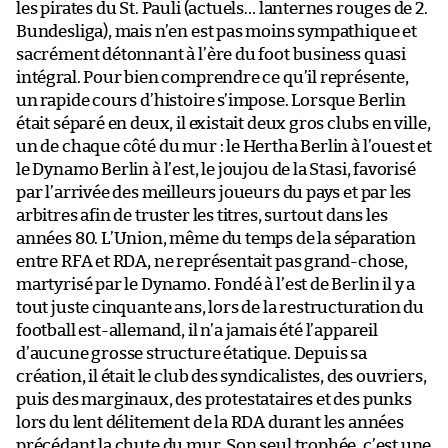
les pirates du St. Pauli (actuels… lanternes rouges de 2.
Bundesliga), mais n’en est pas moins sympathique et
sacrément détonnant à l’ère du foot business quasi
intégral. Pour bien comprendre ce qu’il représente,
un rapide cours d’histoire s’impose. Lorsque Berlin
était séparé en deux, il existait deux gros clubs en ville,
un de chaque côté du mur : le Hertha Berlin à l’ouest et
le Dynamo Berlin à l’est, le joujou de la Stasi, favorisé
par l’arrivée des meilleurs joueurs du pays et par les
arbitres afin de truster les titres, surtout dans les
années 80. L’Union, même du temps de la séparation
entre RFA et RDA, ne représentait pas grand-chose,
martyrisé par le Dynamo. Fondé à l’est de Berlin il y a
tout juste cinquante ans, lors de la restructuration du
football est-allemand, il n’a jamais été l’appareil
d’aucune grosse structure étatique. Depuis sa
création, il était le club des syndicalistes, des ouvriers,
puis des marginaux, des protestataires et des punks
lors du lent délitement de la RDA durant les années
précédant la chute du mur. Son seul trophée, c’est une