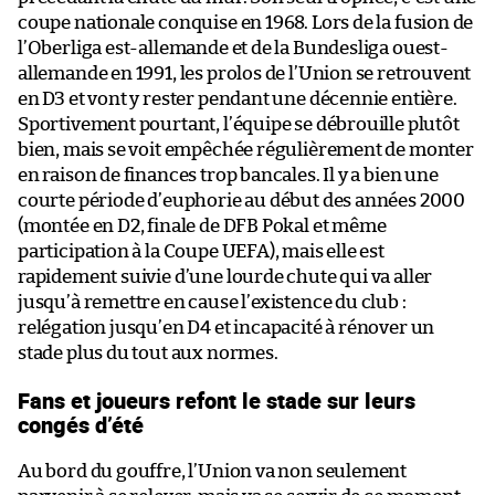
coupe nationale conquise en 1968. Lors de la fusion de
l’Oberliga est-allemande et de la Bundesliga ouest-
allemande en 1991, les prolos de l’Union se retrouvent
en D3 et vont y rester pendant une décennie entière.
Sportivement pourtant, l’équipe se débrouille plutôt
bien, mais se voit empêchée régulièrement de monter
en raison de finances trop bancales. Il y a bien une
courte période d’euphorie au début des années 2000
(montée en D2, finale de DFB Pokal et même
participation à la Coupe UEFA), mais elle est
rapidement suivie d’une lourde chute qui va aller
jusqu’à remettre en cause l’existence du club :
relégation jusqu’en D4 et incapacité à rénover un
stade plus du tout aux normes.
Fans et joueurs refont le stade sur leurs
congés d’été
Au bord du gouffre, l’Union va non seulement