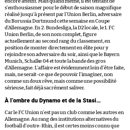
encore atteint. Mais quand même, il est tentant de
s’enthousiasmer pour le début de saison magnifique
réalisé jusqu’à présent par l’Union Berlin, adversaire
du Borussia Dortmund cette semaine en Coupe
d’Allemagne. En 2. Bundesliga, la D2 locale, le 1. FC
Union Berlin, de son nom complet, figure
actuellement au second rang du classement, en
position de monter directement en élite pour y
rejoindre son adversaire du soir, ainsi que le Bayern
Munich, Schalke 04 et toute la bande des gros
d’Allemagne. L’affaire est évidemment loin d’être faite,
mais, ne serait-ce que de pouvoir l’imaginer, non
comme un doux rêve, mais comme une possibilité
sérieuse, fait déjà sacrément saliver.
À l’ombre du Dynamo et de la Stasi…
Car le FC Union n’est pas un club comme les autres en
Allemagne. Au rang des institutions alternatives du
football d’outre-Rhin, il est certes moins connu que