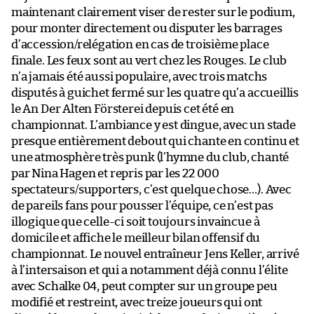
maintenant clairement viser de rester sur le podium,
pour monter directement ou disputer les barrages
d’accession/relégation en cas de troisième place
finale. Les feux sont au vert chez les Rouges. Le club
n’a jamais été aussi populaire, avec trois matchs
disputés à guichet fermé sur les quatre qu’a accueillis
le An Der Alten Försterei depuis cet été en
championnat. L’ambiance y est dingue, avec un stade
presque entièrement debout qui chante en continu et
une atmosphère très punk (l’hymne du club, chanté
par Nina Hagen et repris par les 22 000
spectateurs/supporters, c’est quelque chose…). Avec
de pareils fans pour pousser l’équipe, ce n’est pas
illogique que celle-ci soit toujours invaincue à
domicile et affiche le meilleur bilan offensif du
championnat. Le nouvel entraîneur Jens Keller, arrivé
à l’intersaison et qui a notamment déjà connu l’élite
avec Schalke 04, peut compter sur un groupe peu
modifié et restreint, avec treize joueurs qui ont