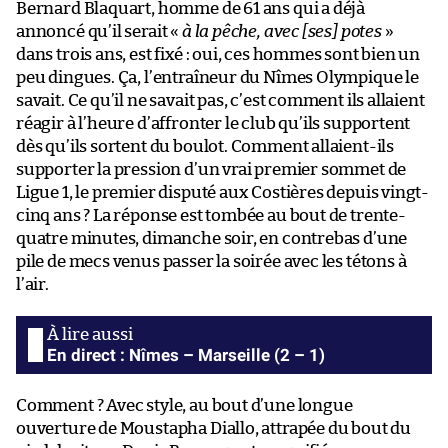
Bernard Blaquart, homme de 61 ans qui a déjà
annoncé qu’il serait «
à la pêche, avec [ses] potes
»
dans trois ans, est fixé : oui, ces hommes sont bien un
peu dingues. Ça, l’entraîneur du Nîmes Olympique le
savait. Ce qu’il ne savait pas, c’est comment ils allaient
réagir à l’heure d’affronter le club qu’ils supportent
dès qu’ils sortent du boulot. Comment allaient-ils
supporter la pression d’un vrai premier sommet de
Ligue 1, le premier disputé aux Costières depuis vingt-
cinq ans ? La réponse est tombée au bout de trente-
quatre minutes, dimanche soir, en contrebas d’une
pile de mecs venus passer la soirée avec les tétons à
l’air.
En direct : Nîmes – Marseille (2 – 1)
Comment ? Avec style, au bout d’une longue
ouverture de Moustapha Diallo, attrapée du bout du