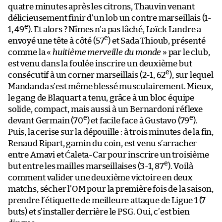
quatre minutes après les citrons, Thauvin venant
délicieusement finir d’un lob un contre marseillais (1-
e
1, 49
). Et alors ? Nîmes n’a pas lâché, Loïck Landre a
e
envoyé une tête à côté (57
) et Sada Thioub, présenté
comme la «
huitième merveille du monde
» par le club,
est venu dans la foulée inscrire un deuxième but
e
consécutif à un corner marseillais (2-1, 62
), sur lequel
Mandanda s’est même blessé musculairement. Mieux,
le gang de Blaquart a tenu, grâce à un bloc équipe
solide, compact, mais aussi à un Bernardoni réflexe
e
e
devant Germain (70
) et facile face à Gustavo (79
).
Puis, la cerise sur la dépouille : à trois minutes de la fin,
Renaud Ripart, gamin du coin, est venu s’arracher
entre Amavi et Ćaleta-Car pour inscrire un troisième
e
but entre les mailles marseillaises (3-1, 87
). Voilà
comment valider une deuxième victoire en deux
matchs, sécher l’OM pour la première fois de la saison,
prendre l’étiquette de meilleure attaque de Ligue 1 (7
buts) et s’installer derrière le PSG. Oui, c’est bien