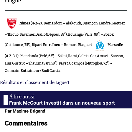
dingue.
Nîmes (4-2-2) :
Bernardoni – Alakouch, Briançon, Landre, Paquiez
e
e
– Thioub, Savanier, Diallo (Dépres, 88
), Bouanga (Valls, 88
) – Bozok
e
(Guillaume, 75
), Ripart.
Entraîneur :
Bernard Blaquart.
Marseille
e
(4-2-3-1) :
Mandanda (Pelé, 65
) – Sakai, Rami, Ćaleta-Car, Amavi – Sanson,
e
e
Luiz Gustavo – Thauvin (Sarr, 58
), Payet, Ocampos (Mitroglou, 72
) –
Germain.
Entraîneur :
Rudi Garcia.
Résultats et classement de Ligue 1
Frank McCourt investit dans un nouveau sport
Par Maxime Brigand
Commentaires