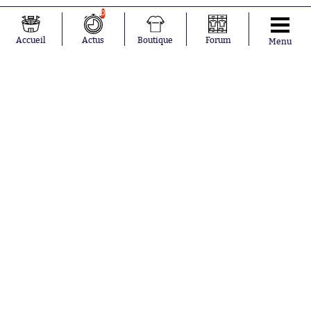
0
Accueil
Actus
Boutique
Forum
Menu
Abonnements
Contacts
La boutique SO PRESS
Mentions légales
Conditions générales d'utilisation
Publicité
Consentement RGPD
Recrutement
Joueurs en
Équipes en
tendance
tendance
Maghnes
Paris Saint-
Akliouche
Germain
Mohamed
Olympique de
Salah
Marseille
Lionel Messi
Real Madrid
Ferrán Torres
FIFA
Kilian Corredor
Olympique
Franco
lyonnais
Mastantuono
AS Monaco
Orel Mangala
FC Barcelone