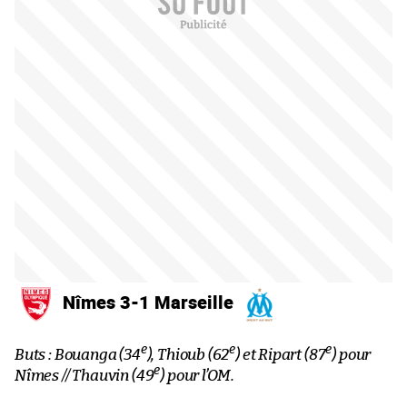
Nîmes 3-1 Marseille
e
e
e
Buts : Bouanga (34
), Thioub (62
) et Ripart (87
) pour
e
Nîmes // Thauvin (49
) pour l’OM.