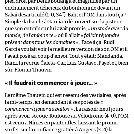
pied droit par Denis Bouanga et magnifiée par un
enchaînement délicieux du bonhomme devant un
e
Sakai désarticulé (1-0, 34
). Bah, et l’OM dans tout ça ?
Simple : la bande à Garcia a découvert sur la piste ce
que son entraîneur lui avait promis, «
un stade avec du
monde, de l’ambiance
» où il allait «
falloir répondre
présent dans tous les domaines
» . Face à ça, Rudi
Garcia voulait voir la meilleure version de son OM et il
l’avait posé au coup d’envoi. Tout y était : Mandanda,
Rami, la recrue Ćaleta-Car, Luiz Gustavo, Payet et, bien
sûr, Florian Thauvin.
« Il faudrait commencer à jouer… »
Le même Thauvin qui est revenu des vestiaires, après
la mi-temps, en demandant à ses potes de «
commencer à jouer au ballon
» . La raison : neuf jours
après avoir secoué Toulouse au Vélodrome (4-0), l’OM
est venu à Nîmes en pantoufles, laissant le promu
surfer sur la confiance grattée à Angers (3-4) la