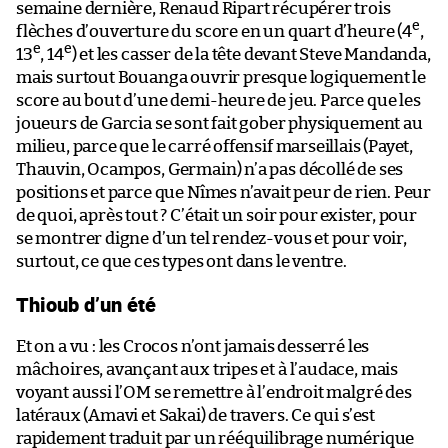
semaine dernière, Renaud Ripart récupérer trois
e
flèches d’ouverture du score en un quart d’heure (4
,
e
e
13
, 14
) et les casser de la tête devant Steve Mandanda,
mais surtout Bouanga ouvrir presque logiquement le
score au bout d’une demi-heure de jeu. Parce que les
joueurs de Garcia se sont fait gober physiquement au
milieu, parce que le carré offensif marseillais (Payet,
Thauvin, Ocampos, Germain) n’a pas décollé de ses
positions et parce que Nîmes n’avait peur de rien. Peur
de quoi, après tout ? C’était un soir pour exister, pour
se montrer digne d’un tel rendez-vous et pour voir,
surtout, ce que ces types ont dans le ventre.
Thioub d’un été
Et on a vu : les Crocos n’ont jamais desserré les
mâchoires, avançant aux tripes et à l’audace, mais
voyant aussi l’OM se remettre à l’endroit malgré des
latéraux (Amavi et Sakai) de travers. Ce qui s’est
rapidement traduit par un rééquilibrage numérique