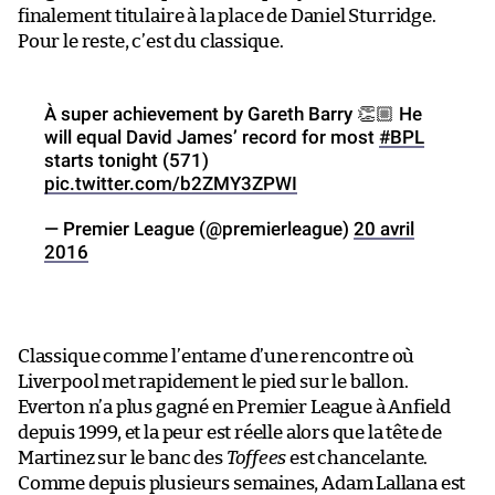
finalement titulaire à la place de Daniel Sturridge.
Pour le reste, c’est du classique.
À super achievement by Gareth Barry 👏🏼 He
will equal David James’ record for most
#BPL
starts tonight (571)
pic.twitter.com/b2ZMY3ZPWI
— Premier League (@premierleague)
20 avril
2016
Classique comme l’entame d’une rencontre où
Liverpool met rapidement le pied sur le ballon.
Everton n’a plus gagné en Premier League à Anfield
depuis 1999, et la peur est réelle alors que la tête de
Martinez sur le banc des
Toffees
est chancelante.
Comme depuis plusieurs semaines, Adam Lallana est