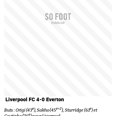
Liverpool FC 4-0 Everton
e
e+2
e
Buts : Origi (43
), Sakho (45
), Sturridge (61
) et
e