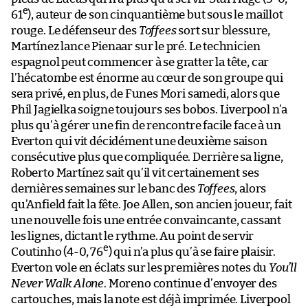
e
61
), auteur de son cinquantième but sous le maillot
rouge. Le défenseur des
Toffees
sort sur blessure,
Martínez lance Pienaar sur le pré. Le technicien
espagnol peut commencer à se gratter la tête, car
l’hécatombe est énorme au cœur de son groupe qui
sera privé, en plus, de Funes Mori samedi, alors que
Phil Jagielka soigne toujours ses bobos. Liverpool n’a
plus qu’à gérer une fin de rencontre facile face à un
Everton qui vit décidément une deuxième saison
consécutive plus que compliquée. Derrière sa ligne,
Roberto Martínez sait qu’il vit certainement ses
dernières semaines sur le banc des
Toffees
, alors
qu’Anfield fait la fête. Joe Allen, son ancien joueur, fait
une nouvelle fois une entrée convaincante, cassant
les lignes, dictant le rythme. Au point de servir
e
Coutinho (4-0, 76
) qui n’a plus qu’à se faire plaisir.
Everton vole en éclats sur les premières notes du
You’ll
Never Walk Alone
. Moreno continue d’envoyer des
cartouches, mais la note est déjà imprimée. Liverpool