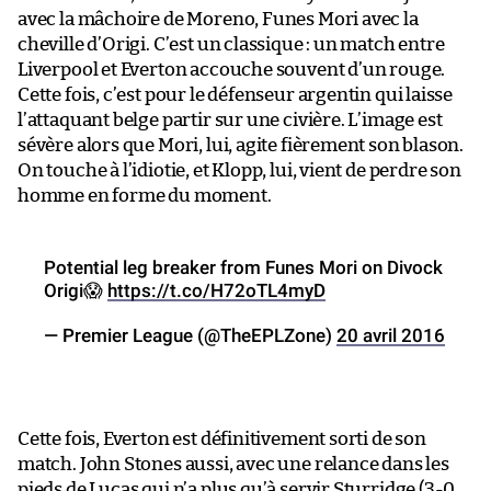
avec la mâchoire de Moreno, Funes Mori avec la
cheville d’Origi. C’est un classique : un match entre
Liverpool et Everton accouche souvent d’un rouge.
Cette fois, c’est pour le défenseur argentin qui laisse
l’attaquant belge partir sur une civière. L’image est
sévère alors que Mori, lui, agite fièrement son blason.
On touche à l’idiotie, et Klopp, lui, vient de perdre son
homme en forme du moment.
Potential leg breaker from Funes Mori on Divock
Origi😱
https://t.co/H72oTL4myD
— Premier League (@TheEPLZone)
20 avril 2016
Cette fois, Everton est définitivement sorti de son
match. John Stones aussi, avec une relance dans les
pieds de Lucas qui n’a plus qu’à servir Sturridge (3-0,