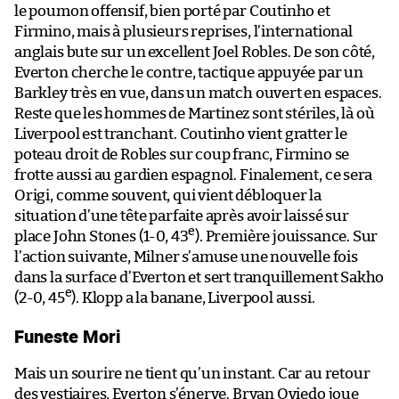
le poumon offensif, bien porté par Coutinho et
Firmino, mais à plusieurs reprises, l’international
anglais bute sur un excellent Joel Robles. De son côté,
Everton cherche le contre, tactique appuyée par un
Barkley très en vue, dans un match ouvert en espaces.
Reste que les hommes de Martinez sont stériles, là où
Liverpool est tranchant. Coutinho vient gratter le
poteau droit de Robles sur coup franc, Firmino se
frotte aussi au gardien espagnol. Finalement, ce sera
Origi, comme souvent, qui vient débloquer la
situation d’une tête parfaite après avoir laissé sur
e
place John Stones (1-0, 43
). Première jouissance. Sur
l’action suivante, Milner s’amuse une nouvelle fois
dans la surface d’Everton et sert tranquillement Sakho
e
(2-0, 45
). Klopp a la banane, Liverpool aussi.
Funeste Mori
Mais un sourire ne tient qu’un instant. Car au retour
des vestiaires, Everton s’énerve. Bryan Oviedo joue