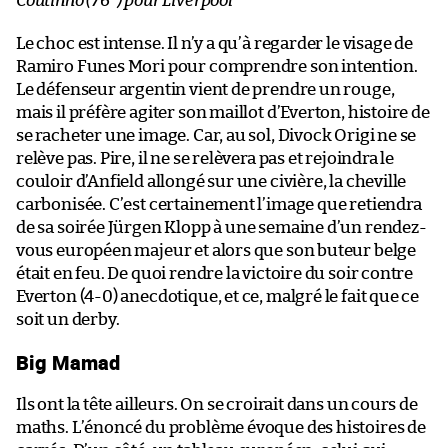
Coutinho (76
) pour Liverpool
Le choc est intense. Il n’y a qu’à regarder le visage de
Ramiro Funes Mori pour comprendre son intention.
Le défenseur argentin vient de prendre un rouge,
mais il préfère agiter son maillot d’Everton, histoire de
se racheter une image. Car, au sol, Divock Origi ne se
relève pas. Pire, il ne se relèvera pas et rejoindra le
couloir d’Anfield allongé sur une civière, la cheville
carbonisée. C’est certainement l’image que retiendra
de sa soirée Jürgen Klopp à une semaine d’un rendez-
vous européen majeur et alors que son buteur belge
était en feu. De quoi rendre la victoire du soir contre
Everton (4-0) anecdotique, et ce, malgré le fait que ce
soit un derby.
Big Mamad
Ils ont la tête ailleurs. On se croirait dans un cours de
maths. L’énoncé du problème évoque des histoires de