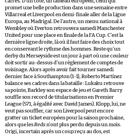
carrés. D’un côté, un tableau européen, celui qui
promet une belle production dans une semaine entre
Villarreal et Liverpool en demi-finale aller de la Ligue
Europa, au Madrigal. De l’autre, un menu national à
Wembley où Everton retrouvera samedi Manchester
United pour une place en finale de la FA Cup. C’est la
dernière ligne droite, là où il faut faire des choix tout
en conservant le rythme des hommes. Reste qu’un
derby du Merseyside est un jour à part où une couleur
doit sortir au-dessus d’un règlement de comptes de
voisinage. Alors après avoir fait tourner samedi
dernier face à Southampton (1-1), Roberto Martínez
balance ses cadres dans la bataille : Lukaku retrouve
sa pointe, Barkley son espace de jeu et Gareth Barry
souffle son record de titularisations en Premier
League (571, à égalité avec David James). Klopp, lui, ne
veut pas souffler, car son Liverpool peut encore
gratter un ticket européen pour la saison prochaine,
alors que les
Reds
n’ont plus perdu depuis un mois.
Origi, incertain après un coup reçu au dos, est