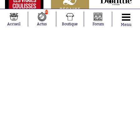
10
Accueil
Actus
Boutique
Forum
Menu
Abonnements
Contacts
La boutique SO PRESS
Mentions légales
Conditions générales d'utilisation
Publicité
Consentement RGPD
Recrutement
Joueurs en
Équipes en
tendance
tendance
Lionel Messi
Paris Saint-
Maghnes
Germain
Akliouche
Real Madrid
Mohamed
Olympique de
Salah
Marseille