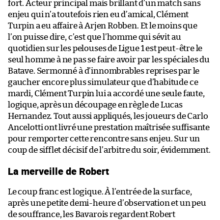
fort. Acteur principal mais brillant d’un match sans
enjeu qui n’a toutefois rien eu d’amical, Clément
Turpin a eu affaire à Arjen Robben. Et le moins que
l’on puisse dire, c’est que l’homme qui sévit au
quotidien sur les pelouses de Ligue 1 est peut-être le
seul homme à ne pas se faire avoir par les spéciales du
Batave. Sermonné à d’innombrables reprises par le
gaucher encore plus simulateur que d’habitude ce
mardi, Clément Turpin lui a accordé une seule faute,
logique, après un découpage en règle de Lucas
Hernandez. Tout aussi appliqués, les joueurs de Carlo
Ancelotti ont livré une prestation maîtrisée suffisante
pour remporter cette rencontre sans enjeu. Sur un
coup de sifflet décisif de l’arbitre du soir, évidemment.
La merveille de Robert
Le coup franc est logique. À l’entrée de la surface,
après une petite demi-heure d’observation et un peu
de souffrance, les Bavarois regardent Robert