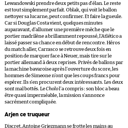
Lewandowski prendre deux petits pas d’élan. Le reste
est tout simplement parfait. Oblak, qui voit le ballon
nettoyer sa lucarne, peut confirmer. Et faire la gueule.
Car si Douglas Costa vient, quelques minutes
auparavant, d’allumer une première mèche que le
portier madrilène a brillamment repoussé, l’Atlético a
laissé passer sa chance en début de rencontre. Héros
du match aller, Carrasco se retrouve deux fois en
position de marquer face à Neuer, mais tire sur le
portier allemand à deux reprises. Privés de ballons par
la machine bavaroise après l’ouverture du score, les
hommes de Simeone n’ont que les coups francs pour
espérer. Ils s’en procurent deux intéressants. Les deux
sont mal bottés. Le
Cholo
l’a compris : son bloc a beau
être quasi imperméable, la mission s’annonce
sacrément compliquée.
Arjen ce truqueur
Discret, Antoine Griezmann se frotte les mains au