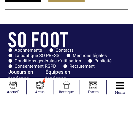
Abonnements
Contacts
La boutique SO PRESS
Mentions légales
Conditions générales d'utilisation
Publicité
Consentement RGPD
Recrutement
Joueurs en
Équipes en
tendance
tendance
3
Lionel Messi
Paris Saint-
Accueil
Actus
Boutique
Forum
Menu
Maghnes
Germain
Akliouche
Real Madrid
Mohamed
Olympique de
Salah
Marseille
Neymar
FIFA
Julián Álvarez
FC Barcelone
Ferrán Torres
Argentine
Kilian Corredor
Olympique