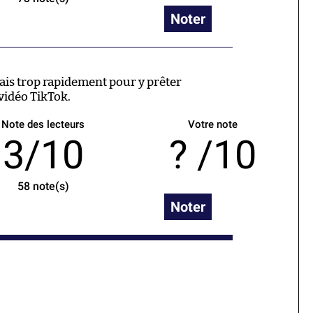
Noter
ais trop rapidement pour y prêter
vidéo TikTok.
Note des lecteurs
Votre note
3/10
/10
58
note(s)
Noter