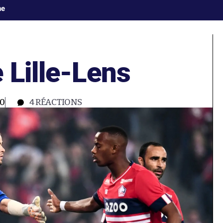
ne
 Lille-Lens
00
4
RÉACTIONS