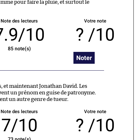
mme pour faire la pluie, et surtout le
Note des lecteurs
Votre note
7.9/10
/10
85
note(s)
Noter
, et maintenant Jonathan David. Les
vent un prénom en guise de patronyme.
nt un autre genre de tueur.
Note des lecteurs
Votre note
7/10
/10
73
note(s)