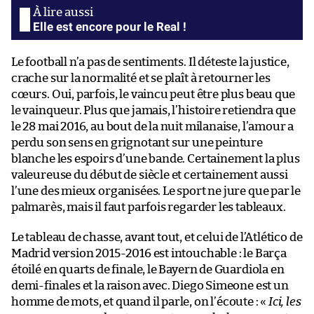
Elle est encore pour le Real !
Le football n’a pas de sentiments. Il déteste la justice,
crache sur la normalité et se plaît à retourner les
cœurs. Oui, parfois, le vaincu peut être plus beau que
le vainqueur. Plus que jamais, l’histoire retiendra que
le 28 mai 2016, au bout de la nuit milanaise, l’amour a
perdu son sens en grignotant sur une peinture
blanche les espoirs d’une bande. Certainement la plus
valeureuse du début de siècle et certainement aussi
l’une des mieux organisées. Le sport ne jure que par le
palmarès, mais il faut parfois regarder les tableaux.
Le tableau de chasse, avant tout, et celui de l’Atlético de
Madrid version 2015-2016 est intouchable : le Barça
étoilé en quarts de finale, le Bayern de Guardiola en
demi-finales et la raison avec. Diego Simeone est un
homme de mots, et quand il parle, on l’écoute : «
Ici, les