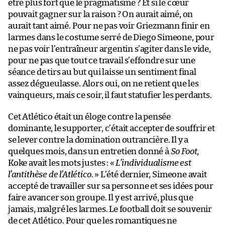
être plus fort que le pragmatisme ? Et si le cœur
pouvait gagner sur la raison ? On aurait aimé, on
aurait tant aimé. Pour ne pas voir Griezmann finir en
larmes dans le costume serré de Diego Simeone, pour
ne pas voir l’entraîneur argentin s’agiter dans le vide,
pour ne pas que tout ce travail s’effondre sur une
séance de tirs au but qui laisse un sentiment final
assez dégueulasse. Alors oui, on ne retient que les
vainqueurs, mais ce soir, il faut statufier les perdants.
Cet Atlético était un éloge contre la pensée
dominante, le supporter, c’était accepter de souffrir et
se lever contre la domination outrancière. Il y a
quelques mois, dans un entretien donné à
So Foot
,
Koke avait les mots justes : «
L’individualisme est
l’antithèse de l’Atlético
. » L’été dernier, Simeone avait
accepté de travailler sur sa personne et ses idées pour
faire avancer son groupe. Il y est arrivé, plus que
jamais, malgré les larmes. Le football doit se souvenir
de cet Atlético. Pour que les romantiques ne