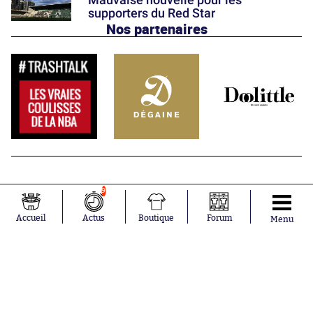
supporters du Red Star
Nos partenaires
9
Accueil
Actus
Boutique
Forum
Menu
Abonnements
Contacts
La boutique SO PRESS
Mentions légales
Conditions générales d'utilisation
Publicité
Consentement RGPD
Recrutement
Joueurs en
Équipes en