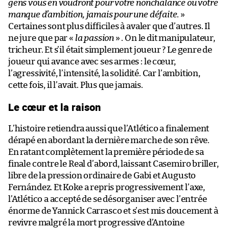
gens vous en voudront pour votre nonchalance ou votre
manque d’ambition, jamais pour une défaite
. »
Certaines sont plus difficiles à avaler que d’autres. Il
ne jure que par «
la passion
» . On le dit manipulateur,
tricheur. Et s’il était simplement joueur ? Le genre de
joueur qui avance avec ses armes : le cœur,
l’agressivité, l’intensité, la solidité. Car l’ambition,
cette fois, il l’avait. Plus que jamais.
Le cœur et la raison
L’histoire retiendra aussi que l’Atlético a finalement
dérapé en abordant la dernière marche de son rêve.
En ratant complètement la première période de sa
finale contre le Real d’abord, laissant Casemiro briller,
libre de la pression ordinaire de Gabi et Augusto
Fernández. Et Koke a repris progressivement l’axe,
l’Atlético a accepté de se désorganiser avec l’entrée
énorme de Yannick Carrasco et s’est mis doucement à
revivre malgré la mort progressive d’Antoine