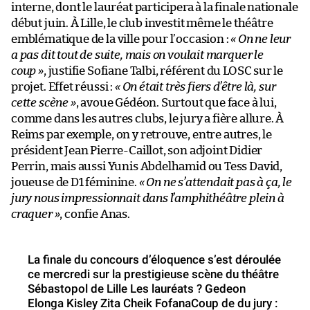
interne, dont le lauréat participera à la finale nationale
début juin. À Lille, le club investit même le théâtre
emblématique de la ville pour l’occasion :
« On ne leur
a pas dit tout de suite, mais on voulait marquer le
coup »
, justifie Sofiane Talbi, référent du LOSC sur le
projet. Effet réussi :
« On était très fiers d’être là, sur
cette scène »
, avoue Gédéon. Surtout que face à lui,
comme dans les autres clubs, le jury a fière allure. À
Reims par exemple, on y retrouve, entre autres, le
président Jean Pierre-Caillot, son adjoint Didier
Perrin, mais aussi Yunis Abdelhamid ou Tess David,
joueuse de D1 féminine.
« On ne s’attendait pas à ça, le
jury nous impressionnait dans l’amphithéâtre plein à
craquer »
, confie Anas.
La finale du concours d’éloquence s’est déroulée
ce mercredi sur la prestigieuse scène du théâtre
Sébastopol de Lille Les lauréats ? Gedeon
Elonga Kisley Zita Cheik FofanaCoup de du jury :