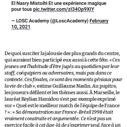
El Nasry Mistoihi Et une expérience magique
pour tous
pic.twitter.com/zI34Op9XIY
— LOSC Academy (@LoscAcademy)
February
10, 2021
De quoi susciter la jalousie des plus grands du centre,
qui auraient bien participé eux aussi à cette fête.
« Ces
jeunes ont l’habitude d’être jugés au quotidien par leur
staff, coéquipiers ou adversaires, mais pas dans ce
contexte. Ces finales, ce sont des moments géniaux pour
la vie de club »
, estime Guillaume Naslin. Au pupitre,
les joueurs défilent et les thèmes aussi. À Marseille, le
lauréat Keylian Hamidou s’est par exemple exprimé
sur « Quel est le meilleur match de l’équipe de France
? » :
« Sa démonstration sur France-Brésil 1998 était
vraiment construite et argumentée. Ce n’est pas un
exercice facile à cet âge-là de s’exprimer seul, face à un