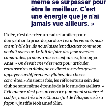
même se surpasser pour
être le meilleur. C’est
une énergie que je n’ai
jamais vue ailleurs.
L’idée, c’est de créer un cadre familier pour
démystifier la prise de parole.
« Les intervenants nous
ont mis à l’aise. Ils nous laissaient discuter comme on
voulait avec eux. Le fait de faire des jeux avec les
camarades, ça nous a mis en confiance »
, témoigne
Anas.
« On devait crier des mots pour articuler,
retranscrire un dialogue en direct avec des gestes,
appuyer sur différentes syllabes, des choses
concrètes. »
Plusieurs fois, les référents au sein des
club se sont même étonnés de la forme des ateliers :
«
L’éloquence n’est pas un exercice purement scolaire et
codifié, mais très libre. Chacun fait de l’éloquence à sa
façon »
, justifie Mohamed Slim.