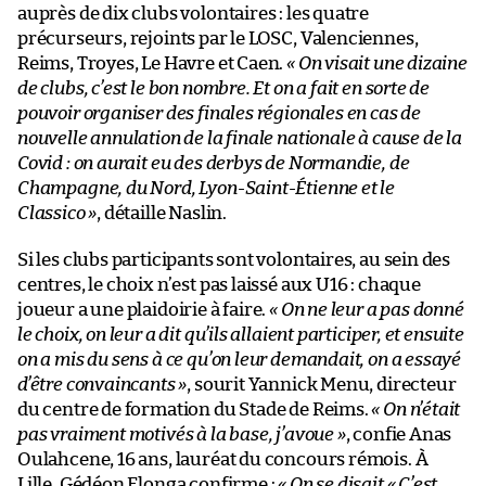
auprès de dix clubs volontaires : les quatre
précurseurs, rejoints par le LOSC, Valenciennes,
Reims, Troyes, Le Havre et Caen.
« On visait une dizaine
de clubs, c’est le bon nombre. Et on a fait en sorte de
pouvoir organiser des finales régionales en cas de
nouvelle annulation de la finale nationale à cause de la
Covid : on aurait eu des derbys de Normandie, de
Champagne, du Nord, Lyon-Saint-Étienne et le
Classico »
, détaille Naslin.
Si les clubs participants sont volontaires, au sein des
centres, le choix n’est pas laissé aux U16 : chaque
joueur a une plaidoirie à faire.
« On ne leur a pas donné
le choix, on leur a dit qu’ils allaient participer, et ensuite
on a mis du sens à ce qu’on leur demandait, on a essayé
d’être convaincants »
, sourit Yannick Menu, directeur
du centre de formation du Stade de Reims.
« On n’était
pas vraiment motivés à la base, j’avoue »
, confie Anas
Oulahcene, 16 ans, lauréat du concours rémois. À
Lille, Gédéon Elonga confirme :
« On se disait « C’est