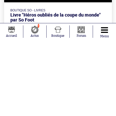
BOUTIQUE SO - LIVRES
Livre "Héros oubliés de la coupe du monde"
par So Foot
2
Accueil
Actus
Boutique
Forum
Menu
à partir de
20€
Aujourd'hui à 0:48
Gianni Infantino se fait gauler pour
conflit d'intérêts
Aujourd'hui à 0:04
Bruges lance son championnat