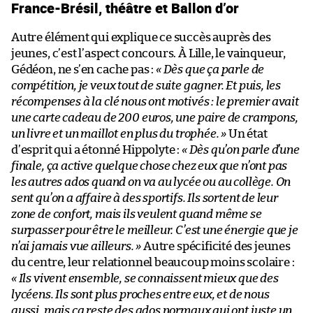
France-Brésil, théâtre et Ballon d’or
Autre élément qui explique ce succès auprès des
jeunes, c’est l’aspect concours. À Lille, le vainqueur,
Gédéon, ne s’en cache pas :
« Dès que ça parle de
compétition, je veux tout de suite gagner. Et puis, les
récompenses à la clé nous ont motivés : le premier avait
une carte cadeau de 200 euros, une paire de crampons,
un livre et un maillot en plus du trophée. »
Un état
d’esprit qui a étonné Hippolyte :
« Dès qu’on parle d’une
finale, ça active quelque chose chez eux que n’ont pas
les autres ados quand on va au lycée ou au collège. On
sent qu’on a affaire à des sportifs. Ils sortent de leur
zone de confort, mais ils veulent quand même se
surpasser pour être le meilleur. C’est une énergie que je
n’ai jamais vue ailleurs. »
Autre spécificité des jeunes
du centre, leur relationnel beaucoup moins scolaire :
« Ils vivent ensemble, se connaissent mieux que des
lycéens. Ils sont plus proches entre eux, et de nous
aussi, mais ça reste des ados normaux qui ont juste un