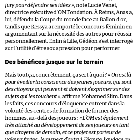
jury pour défendre ses idées »
, note Lucie Venet,
directrice exécutive d’OM Fondation. À Reims, Anas a,
lui, défendu la Coupe du monde face au Ballon d’or,
tandis que Kessya a remporté le concours féminin en
argumentant sur la nécessité des autres pour réussir
personnellement. Enfin à Lille, Gédéon s’est interrogé
sur l’utilité d’être sous pression pour performer.
Des bénéfices jusque sur le terrain
Mais tout ça, concrètement, ça sert à quoi ?
« On est là
pour éveiller la conscience des jeunes joueurs, qui sont
des citoyens qui peuvent et doivent s’exprimer sur des
sujets qui les touchent »
, affirme Mohamed Slim. Dans
les faits, ces concours d’éloquence entrent dans la
volonté des centres de formation de former des
hommes, au-delà des joueurs :
« L’OM est également
très attaché au développement de ses joueurs en tant
que citoyens de demain, et ce projet est porteur de
valeurs fortes : le respect d’autrui, l’écoute, l’audace ou