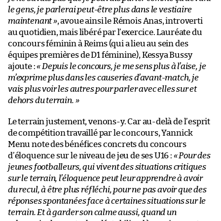
le gens, je parlerai peut-être plus dans le vestiaire
maintenant »
, avoue ainsi le Rémois Anas, introverti
au quotidien, mais libéré par l’exercice. Lauréate du
concours féminin à Reims (qui a lieu au sein des
équipes premières de D1 féminine), Kessya Bussy
ajoute :
« Depuis le concours, je me sens plus à l’aise, je
m’exprime plus dans les causeries d’avant-match, je
vais plus voir les autres pour parler avec elles sur et
dehors du terrain. »
Le terrain justement, venons-y. Car au-delà de l’esprit
de compétition travaillé par le concours, Yannick
Menu note des bénéfices concrets du concours
d’éloquence sur le niveau de jeu de ses U16 :
« Pour des
jeunes footballeurs, qui vivent des situations critiques
sur le terrain, l’éloquence peut leur apprendre à avoir
du recul, à être plus réfléchi, pour ne pas avoir que des
réponses spontanées face à certaines situations sur le
terrain. Et à garder son calme aussi, quand un