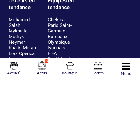
Joueurs en
Équipes en
tendance
tendance
Mohamed
Chelsea
Salah
Paris Saint-
Mykhailo
Germain
Mudryk
Bordeaux
Neymar
Olympique
Khalis Merah
lyonnais
Loïs Openda
FIFA
Moussa
Real Madrid
10
Niakhaté
RC Strasbourg
Nicolás
AC Milan
Accueil
Actus
Boutique
Forum
Menu
Tagliafico
France
Pavel Šulc
RC Lens
Josh Maja
Gauthier Hein