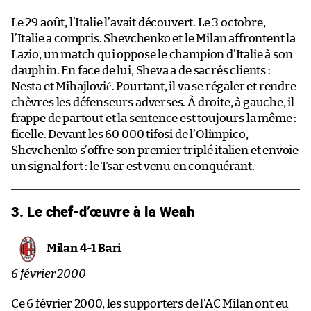
Le 29 août, l’Italie l’avait découvert. Le 3 octobre,
l’Italie a compris. Shevchenko et le Milan affrontent la
Lazio, un match qui oppose le champion d’Italie à son
dauphin. En face de lui, Sheva a de sacrés clients :
Nesta et Mihajlović. Pourtant, il va se régaler et rendre
chèvres les défenseurs adverses. À droite, à gauche, il
frappe de partout et la sentence est toujours la même :
ficelle. Devant les 60 000 tifosi de l’Olimpico,
Shevchenko s’offre son premier triplé italien et envoie
un signal fort : le Tsar est venu en conquérant.
3. Le chef-d’œuvre à la Weah
Milan 4-1 Bari
6 février 2000
Ce 6 février 2000, les supporters de l’AC Milan ont eu