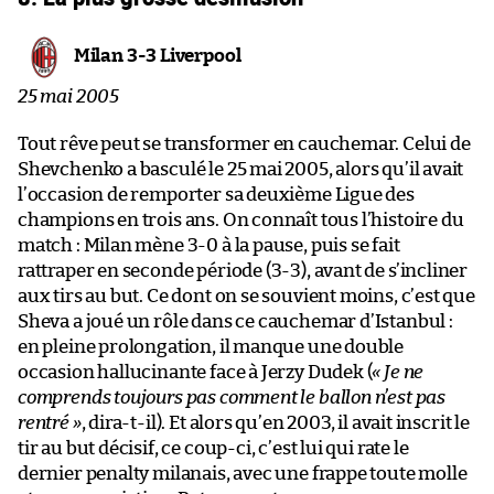
Milan 3-3 Liverpool
25 mai 2005
Tout rêve peut se transformer en cauchemar. Celui de
Shevchenko a basculé le 25 mai 2005, alors qu’il avait
l’occasion de remporter sa deuxième Ligue des
champions en trois ans. On connaît tous l’histoire du
match : Milan mène 3-0 à la pause, puis se fait
rattraper en seconde période (3-3), avant de s’incliner
aux tirs au but. Ce dont on se souvient moins, c’est que
Sheva a joué un rôle dans ce cauchemar d’Istanbul :
en pleine prolongation, il manque une double
occasion hallucinante face à Jerzy Dudek (
« Je ne
comprends toujours pas comment le ballon n’est pas
rentré »
, dira-t-il). Et alors qu’en 2003, il avait inscrit le
tir au but décisif, ce coup-ci, c’est lui qui rate le
dernier penalty milanais, avec une frappe toute molle