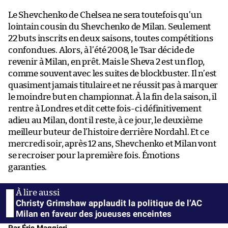
Le Shevchenko de Chelsea ne sera toutefois qu’un
lointain cousin du Shevchenko de Milan. Seulement
22 buts inscrits en deux saisons, toutes compétitions
confondues. Alors, à l’été 2008, le Tsar décide de
revenir à Milan, en prêt. Mais le Sheva 2 est un flop,
comme souvent avec les suites de blockbuster. Il n’est
quasiment jamais titulaire et ne réussit pas à marquer
le moindre but en championnat. À la fin de la saison, il
rentre à Londres et dit cette fois-ci définitivement
adieu au Milan, dont il reste, à ce jour, le deuxième
meilleur buteur de l’histoire derrière Nordahl. Et ce
mercredi soir, après 12 ans, Shevchenko et Milan vont
se recroiser pour la première fois. Émotions
garanties.
Christy Grimshaw applaudit la politique de l’AC
Milan en faveur des joueuses enceintes
Par Éric Maggiori