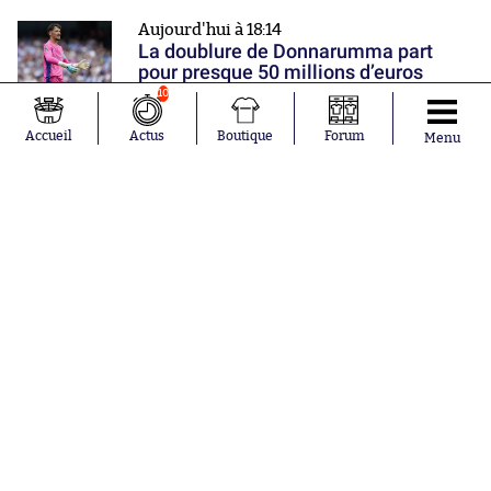
Aujourd'hui à 18:14
La doublure de Donnarumma part
pour presque 50 millions d’euros
10
Aujourd'hui à 17:48
Accueil
Actus
Boutique
Forum
Menu
Facundo Medina va soulager les
comptes de l'OM
Aujourd'hui à 17:36
Mohamed Salah est officiellement un
joueur de Trabzonspor
Nos partenaires