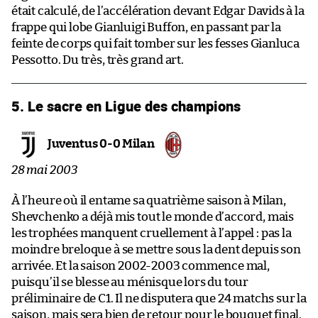
était calculé, de l’accélération devant Edgar Davids à la
frappe qui lobe Gianluigi Buffon, en passant par la
feinte de corps qui fait tomber sur les fesses Gianluca
Pessotto. Du très, très grand art.
5. Le sacre en Ligue des champions
Juventus 0-0 Milan
28 mai 2003
À l’heure où il entame sa quatrième saison à Milan,
Shevchenko a déjà mis tout le monde d’accord, mais
les trophées manquent cruellement à l’appel : pas la
moindre breloque à se mettre sous la dent depuis son
arrivée. Et la saison 2002-2003 commence mal,
puisqu’il se blesse au ménisque lors du tour
préliminaire de C1. Il ne disputera que 24 matchs sur la
saison, mais sera bien de retour pour le bouquet final.