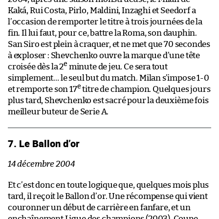
Kaká, Rui Costa, Pirlo, Maldini, Inzaghi et Seedorf a
l’occasion de remporter le titre à trois journées de la
fin. Il lui faut, pour ce, battre la Roma, son dauphin.
San Siro est plein à craquer, et ne met que 70 secondes
à exploser : Shevchenko ouvre la marque d’une tête
e
croisée dès la 2
minute de jeu. Ce sera tout
simplement… le seul but du match. Milan s’impose 1-0
e
et remporte son 17
titre de champion. Quelques jours
plus tard, Shevchenko est sacré pour la deuxième fois
meilleur buteur de Serie A.
7. Le Ballon d’or
14 décembre 2004
Et c’est donc en toute logique que, quelques mois plus
tard, il reçoit le Ballon d’or. Une récompense qui vient
couronner un début de carrière en fanfare, et un
enchaînement Ligue des champions (2003), Coupe