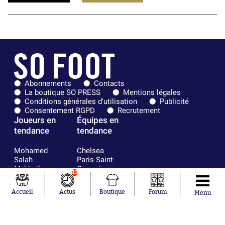
Abonnements
Contacts
La boutique SO PRESS
Mentions légales
Conditions générales d'utilisation
Publicité
Consentement RGPD
Recrutement
Joueurs en
Équipes en
tendance
tendance
Mohamed
Chelsea
Salah
Paris Saint-
Mykhailo
Germain
10
Mudryk
Bordeaux
Neymar
Olympique
Accueil
Actus
Boutique
Forum
Menu
Khalis Merah
lyonnais
Loïs Openda
FIFA
Moussa
Real Madrid
Niakhaté
RC Strasbourg