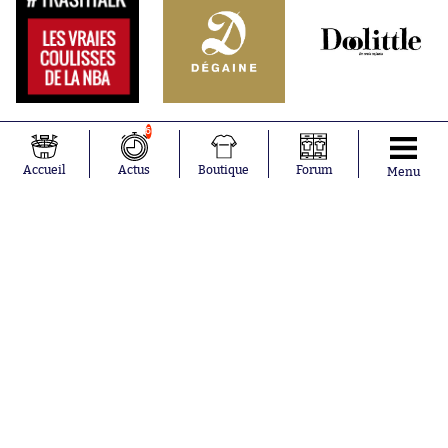
6
Accueil
Actus
Boutique
Forum
Menu
Abonnements
Contacts
La boutique SO PRESS
Mentions légales
Conditions générales d'utilisation
Publicité
Consentement RGPD
Recrutement
Joueurs en
Équipes en
tendance
tendance
Lionel Messi
Paris Saint-
Maghnes
Germain
Akliouche
Real Madrid