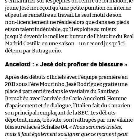
s’enflammer sur les pépites du centre de formation, le
jeune Jesé ne reçoit qu’une petite punition en interne
et peut se remettre au travail. Le seul motif de son
non-licenciement ne réside alors que dans ses pieds
et son talent indéniable, qu’il exploite au mieux
jusqu’à devenir le meilleur buteur de l’histoire du Real
Madrid Castilla en une saison – un record jusqu’ici
détenu par Butragueño.
Ancelotti : « Jesé doit profiter de blessure »
Après des débuts officiels avec l’équipe première en
2011 sous l’ère Mourinho, Jesé Rodríguez gratte une
place à part entière dans le vestiaire du Santiago
Bernabéu avec l’arrivée de Carlo Ancelotti. Homme
d’apaisement et de dialogue, l’Italien fait du Canarien
son principal remplaçant de la BBC. Les débuts
dépotent, mais, très vite, sont rattrapés par une vilaine
blessure face à Schalke 04. «
Nous sommes tristes,
mais il faut également souligner que ce moment peut