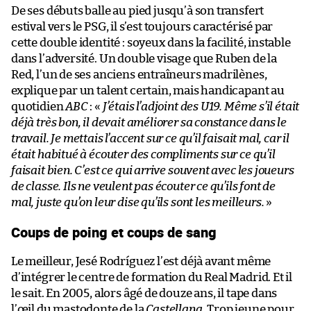
De ses débuts balle au pied jusqu’à son transfert
estival vers le PSG, il s’est toujours caractérisé par
cette double identité : soyeux dans la facilité, instable
dans l’adversité. Un double visage que Ruben de la
Red, l’un de ses anciens entraîneurs madrilènes,
explique par un talent certain, mais handicapant au
quotidien
ABC
: «
J’étais l’adjoint des U19. Même s’il était
déjà très bon, il devait améliorer sa constance dans le
travail. Je mettais l’accent sur ce qu’il faisait mal, car il
était habitué à écouter des compliments sur ce qu’il
faisait bien. C’est ce qui arrive souvent avec les joueurs
de classe. Ils ne veulent pas écouter ce qu’ils font de
mal, juste qu’on leur dise qu’ils sont les meilleurs.
»
Coups de poing et coups de sang
Le meilleur, Jesé Rodríguez l’est déjà avant même
d’intégrer le centre de formation du Real Madrid. Et il
le sait. En 2005, alors âgé de douze ans, il tape dans
l’œil du mastodonte de la
Castellana
. Trop jeune pour