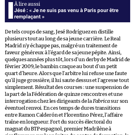
Jésé : « Je ne suis pas venu à Paris pour être
remplaçant »
De tels coups de sang, Jesé Rodríguez en distille
plusieurs tout au long de sa jeune carrière. Le Real
Madrid n’y échappe pas, malgré un traitement de
faveur généreux à l’égard de sa jeune pépite. Ainsi,
quelques années plus tôt, lors d’un derby de Madrid de
février 2009, le bambin craque au bout d’un petit
quart d’heure. Alors que l’arbitre lui refuse une faute
qu’il juge grossière, il lui saute dessus et l’agresse tout
simplement. Résultat des courses : une suspension de
la part de la Fédération de quinze rencontres et une
interrogation chez les dirigeants de la
Fabrica
sur son
éventuel renvoi. En ces temps de dures transitions
entre Ramon Calderón et Florentino Pérez, l’affaire
traîne en longueur. Fort du succès électoral du
magnat du BTP espagnol, premier Madrilène à