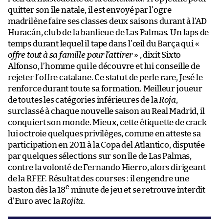
quitter son île natale, il est envoyé par l’ogre
madrilène faire ses classes deux saisons durant à l’AD
Huracán, club de la banlieue de Las Palmas. Un laps de
temps durant lequel il tape dans l’œil du Barça qui «
offre tout à sa famille pour l’attirer
» , dixit Sixto
Alfonso, l’homme qui le découvre et lui conseille de
rejeter l’offre catalane. Ce statut de perle rare, Jesé le
renforce durant toute sa formation. Meilleur joueur
de toutes les catégories inférieures de la
Roja
,
surclassé à chaque nouvelle saison au Real Madrid, il
conquiert son monde. Mieux, cette étiquette de crack
lui octroie quelques privilèges, comme en atteste sa
participation en 2011 à la Copa del Atlantico, disputée
par quelques sélections sur son île de Las Palmas,
contre la volonté de Fernando Hierro, alors dirigeant
de la RFEF. Résultat des courses : il engendre une
e
baston dès la 18
minute de jeu et se retrouve interdit
d’Euro avec la
Rojita
.