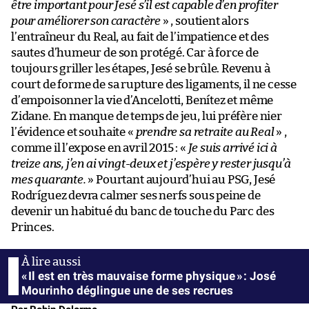
être important pour Jesé s’il est capable d’en profiter
pour améliorer son caractère
» , soutient alors
l’entraîneur du Real, au fait de l’impatience et des
sautes d’humeur de son protégé. Car à force de
toujours griller les étapes, Jesé se brûle. Revenu à
court de forme de sa rupture des ligaments, il ne cesse
d’empoisonner la vie d’Ancelotti, Benítez et même
Zidane. En manque de temps de jeu, lui préfère nier
l’évidence et souhaite «
prendre sa retraite au Real
» ,
comme il l’expose en avril 2015 : «
Je suis arrivé ici à
treize ans, j’en ai vingt-deux et j’espère y rester jusqu’à
mes quarante.
» Pourtant aujourd’hui au PSG, Jesé
Rodríguez devra calmer ses nerfs sous peine de
devenir un habitué du banc de touche du Parc des
Princes.
« Il est en très mauvaise forme physique » : José
Mourinho déglingue une de ses recrues