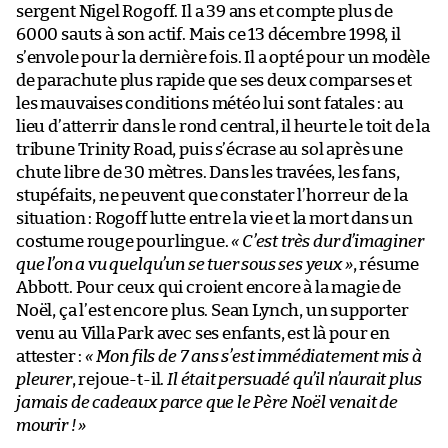
sergent Nigel Rogoff. Il a 39 ans et compte plus de
6000 sauts à son actif. Mais ce 13 décembre 1998, il
s’envole pour la dernière fois. Il a opté pour un modèle
de parachute plus rapide que ses deux comparses et
les mauvaises conditions météo lui sont fatales : au
lieu d’atterrir dans le rond central, il heurte le toit de la
tribune Trinity Road, puis s’écrase au sol après une
chute libre de 30 mètres. Dans les travées, les fans,
stupéfaits, ne peuvent que constater l’horreur de la
situation : Rogoff lutte entre la vie et la mort dans un
costume rouge pourlingue.
« C’est très dur d’imaginer
que l’on a vu quelqu’un se tuer sous ses yeux »
, résume
Abbott. Pour ceux qui croient encore à la magie de
Noël, ça l’est encore plus. Sean Lynch, un supporter
venu au Villa Park avec ses enfants, est là pour en
attester :
« Mon fils de 7 ans s’est immédiatement mis à
pleurer
, rejoue-t-il.
Il était persuadé qu’il n’aurait plus
jamais de cadeaux parce que le Père Noël venait de
mourir ! »