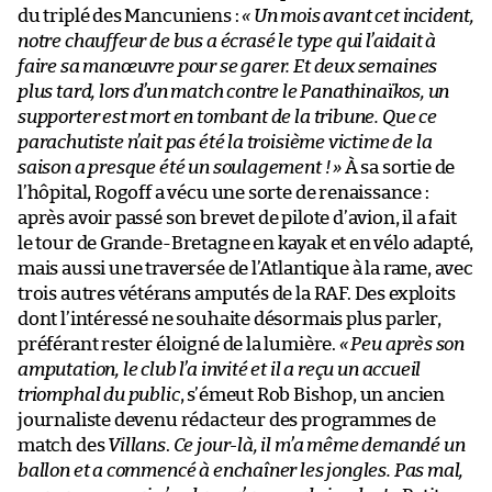
du triplé des Mancuniens :
« Un mois avant cet incident,
notre chauffeur de bus a écrasé le type qui l’aidait à
faire sa manœuvre pour se garer. Et deux semaines
plus tard, lors d’un match contre le Panathinaïkos, un
supporter est mort en tombant de la tribune. Que ce
parachutiste n’ait pas été la troisième victime de la
saison a presque été un soulagement ! »
À sa sortie de
l’hôpital, Rogoff a vécu une sorte de renaissance :
après avoir passé son brevet de pilote d’avion, il a fait
le tour de Grande-Bretagne en kayak et en vélo adapté,
mais aussi une traversée de l’Atlantique à la rame, avec
trois autres vétérans amputés de la RAF. Des exploits
dont l’intéressé ne souhaite désormais plus parler,
préférant rester éloigné de la lumière.
« Peu après son
amputation, le club l’a invité et il a reçu un accueil
triomphal du public
, s’émeut Rob Bishop, un ancien
journaliste devenu rédacteur des programmes de
match des
Villans
.
Ce jour-là, il m’a même demandé un
ballon et a commencé à enchaîner les jongles. Pas mal,