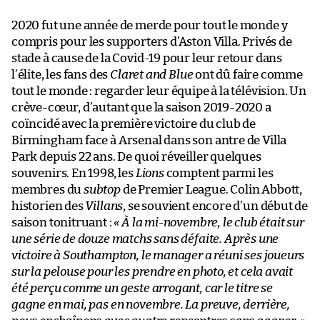
2020 fut une année de merde pour tout le monde y
compris pour les supporters d’Aston Villa. Privés de
stade à cause de la Covid-19 pour leur retour dans
l’élite, les fans des
Claret and Blue
ont dû faire comme
tout le monde : regarder leur équipe à la télévision. Un
crève-cœur, d’autant que la saison 2019-2020 a
coïncidé avec la première victoire du club de
Birmingham face à Arsenal dans son antre de Villa
Park depuis 22 ans. De quoi réveiller quelques
souvenirs. En 1998, les
Lions
comptent parmi les
membres du
subtop
de Premier League. Colin Abbott,
historien des
Villans
, se souvient encore d’un début de
saison tonitruant :
« À la mi-novembre, le club était sur
une série de douze matchs sans défaite. Après une
victoire à Southampton, le manager a réuni ses joueurs
sur la pelouse pour les prendre en photo, et cela avait
été perçu comme un geste arrogant, car le titre se
gagne en mai, pas en novembre. La preuve, derrière,