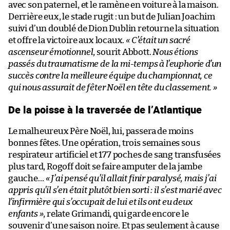
avec son paternel, et le ramène en voiture à la maison.
Derrière eux, le stade rugit : un but de Julian Joachim
suivi d’un doublé de Dion Dublin retourne la situation
et offre la victoire aux locaux.
« C’était un sacré
ascenseur émotionnel
, sourit Abbott.
Nous étions
passés du traumatisme de la mi-temps à l’euphorie d’un
succès contre la meilleure équipe du championnat, ce
qui nous assurait de fêter Noël en tête du classement. »
De la poisse à la traversée de l’Atlantique
Le malheureux Père Noël, lui, passera de moins
bonnes fêtes. Une opération, trois semaines sous
respirateur artificiel et 177 poches de sang transfusées
plus tard, Rogoff doit se faire amputer de la jambe
gauche…
« J’ai pensé qu’il allait finir paralysé, mais j’ai
appris qu’il s’en était plutôt bien sorti : il s’est marié avec
l’infirmière qui s’occupait de lui et ils ont eu deux
enfants »
, relate Grimandi, qui garde encore le
souvenir d’une saison noire. Et pas seulement à cause