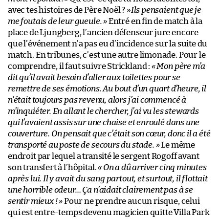
avec tes histoires de Père Noël ? »
Ils pensaient que je
me foutais de leur gueule. »
Entré en fin de match à la
place de Ljungberg, l’ancien défenseur jure encore
que l’événement n’a pas eu d’incidence sur la suite du
match. En tribunes, c’est une autre limonade. Pour le
comprendre, il faut suivre Strickland :
« Mon père m’a
dit qu’il avait besoin d’aller aux toilettes pour se
remettre de ses émotions. Au bout d’un quart d’heure, il
n’était toujours pas revenu, alors j’ai commencé à
m’inquiéter. En allant le chercher, j’ai vu les stewards
qui l’avaient assis sur une chaise et enroulé dans une
couverture. On pensait que c’était son cœur, donc il a été
transporté au poste de secours du stade. »
Le même
endroit par lequel a transité le sergent Rogoff avant
son transfert à l’hôpital.
« On a dû arriver cinq minutes
après lui. Il y avait du sang partout, et surtout, il flottait
une horrible odeur… Ça n’aidait clairement pas à se
sentir mieux ! »
Pour ne prendre aucun risque, celui
qui est entre-temps devenu magicien quitte Villa Park