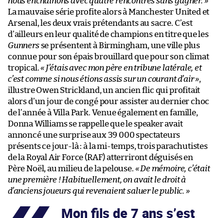
nous enchaînons avec quatre rencontres sans gagner. »
La mauvaise série profite alors à Manchester United et
Arsenal, les deux vrais prétendants au sacre. C’est
d’ailleurs en leur qualité de champions en titre que les
Gunners
se présentent à Birmingham, une ville plus
connue pour son épais brouillard que pour son climat
tropical.
« J’étais avec mon père en tribune latérale, et
c’est comme si nous étions assis sur un courant d’air »
,
illustre Owen Strickland, un ancien flic qui profitait
alors d’un jour de congé pour assister au dernier choc
de l’année à Villa Park. Venue également en famille,
Donna Williams se rappelle que le speaker avait
annoncé une surprise aux 39 000 spectateurs
présents ce jour-là : à la mi-temps, trois parachutistes
de la Royal Air Force (RAF) atterriront déguisés en
Père Noël, au milieu de la pelouse.
« De mémoire, c’était
une première ! Habituellement, on avait le droit à
d’anciens joueurs qui revenaient saluer le public. »
Mon fils de 7 ans s’est