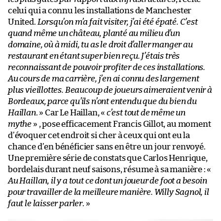
celui qui a connu les installations de Manchester
United.
Lorsqu’on m’a fait visiter, j’ai été épaté. C’est
quand même un château, planté au milieu d’un
domaine, où à midi, tu as le droit d’aller manger au
restaurant en étant super bien reçu. J’étais très
reconnaissant de pouvoir profiter de ces installations.
Au cours de ma carrière, j’en ai connu des largement
plus vieillottes. Beaucoup de joueurs aimeraient venir à
Bordeaux, parce qu’ils n’ont entendu que du bien du
Haillan
. » Car Le Haillan, «
c’est tout de même un
mythe
» , pose efficacement Francis Gillot, au moment
d’évoquer cet endroit si cher à ceux qui ont eu la
chance d’en bénéficier sans en être un jour renvoyé.
Une première série de constats que Carlos Henrique,
bordelais durant neuf saisons, résume à sa manière : «
Au Haillan, il y a tout ce dont un joueur de foot a besoin
pour travailler de la meilleure manière. Willy Sagnol, il
faut le laisser parler
. »