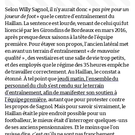
Selon Willy Sagnol, il n’y aurait donc «
pas pire pour un
joueur de foot
» que le centre d’entraînement du
Haillan. La sentence est lourde, venant de celui qui fut
licencié par les Girondins de Bordeaux en mars 2016,
après presque deux saisons à la tête de l’équipe
première. Pour étayer son propos, l’ancien latéral met
en avant un terrain d’entraînement «
de mauvaise
qualité
» , des vestiaires et une salle de vie trop petits,
et des employés que le régime des 35 heures empêche
de travailler correctement. Au Haillan, le constat a
étonné. À tel point que
jeudi matin, l’ensemble du
personnel du club s’est rendu sur le terrain
d’entraînement, afin de manifester son soutien à
l’équipe première
, autant que pour protester contre
les propos de Sagnol. Mais pour savoir si vraiment, le
Haillan était le pire endroit possible pour un
footballeur, le mieux était d’interroger quelques-uns
de ses anciens pensionnaires. Et le moins que l’on
puisse dire, c’est qu’ils ne sont pas franchement