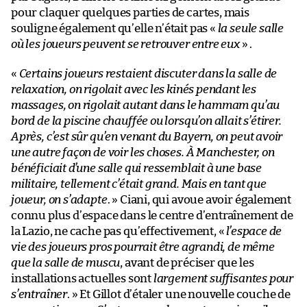
pour claquer quelques parties de cartes, mais
souligne également qu’elle n’était pas «
la seule salle
où les joueurs peuvent se retrouver entre eux
» .
«
Certains joueurs restaient discuter dans la salle de
relaxation, on rigolait avec les kinés pendant les
massages, on rigolait autant dans le hammam qu’au
bord de la piscine chauffée ou lorsqu’on allait s’étirer.
Après, c’est sûr qu’en venant du Bayern, on peut avoir
une autre façon de voir les choses. À Manchester, on
bénéficiait d’une salle qui ressemblait à une base
militaire, tellement c’était grand. Mais en tant que
joueur, on s’adapte
. » Ciani, qui avoue avoir également
connu plus d’espace dans le centre d’entraînement de
la Lazio, ne cache pas qu’effectivement, «
l’espace de
vie des joueurs pros pourrait être agrandi, de même
que la salle de muscu
, avant de préciser que les
installations actuelles sont
largement suffisantes pour
s’entraîner
. » Et Gillot d’étaler une nouvelle couche de