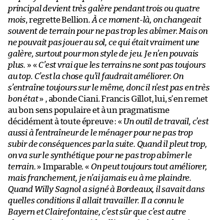
principal devient très galère pendant trois ou quatre
mois
, regrette Bellion.
À ce moment-là, on changeait
souvent de terrain pour ne pas trop les abîmer. Mais on
ne pouvait pas jouer au sol, ce qui était vraiment une
galère, surtout pour mon style de jeu. Je n’en pouvais
plus.
» «
C’est vrai que les terrains ne sont pas toujours
au top. C’est la chose qu’il faudrait améliorer. On
s’entraîne toujours sur le même, donc il n’est pas en très
bon état
» , abonde Ciani. Francis Gillot, lui, s’en remet
au bon sens populaire et à un pragmatisme
décidément à toute épreuve : «
Un outil de travail, c’est
aussi à l’entraîneur de le ménager pour ne pas trop
subir de conséquences par la suite. Quand il pleut trop,
on va sur le synthétique pour ne pas trop abîmer le
terrain
. » Imparable. «
On peut toujours tout améliorer,
mais franchement, je n’ai jamais eu à me plaindre.
Quand Willy Sagnol a signé à Bordeaux, il savait dans
quelles conditions il allait travailler. Il a connu le
Bayern et Clairefontaine, c’est sûr que c’est autre