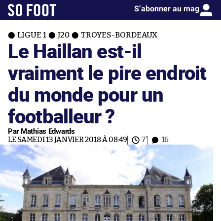
S’abonner au mag
LIGUE 1
J20
TROYES-BORDEAUX
Le Haillan est-il
vraiment le pire endroit
du monde pour un
footballeur ?
Par Mathias Edwards
LE SAMEDI 13 JANVIER 2018 À 08:49
7'
16