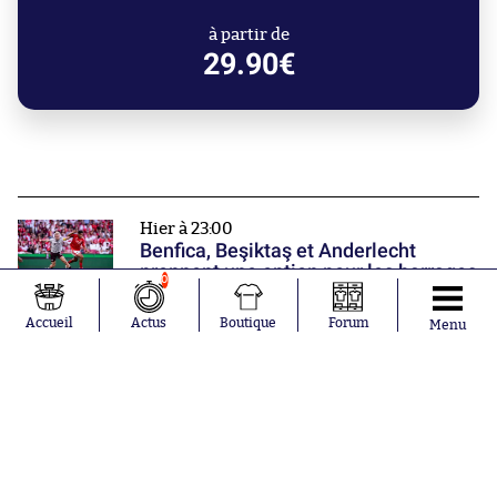
à partir de
29.90€
Hier à 23:00
Benfica, Beşiktaş et Anderlecht
prennent une option pour les barrages
0
Accueil
Actus
Boutique
Forum
Menu
Hier à 22:48
Infantino a encore un soutien
Hier à 22:00
Monaco poursuit sa prépa par une
victoire