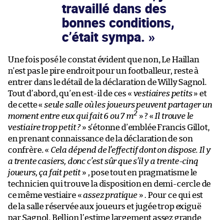
travaillé dans des
bonnes conditions,
c’était sympa.
Une fois posé le constat évident que non, Le Haillan
n’est pas le pire endroit pour un footballeur, reste à
entrer dans le détail de la déclaration de Willy Sagnol.
Tout d’abord, qu’en est-il de ces «
vestiaires petits
» et
de cette «
seule salle où les joueurs peuvent partager un
2
moment entre eux qui fait 6 ou 7 m
» ? «
Il trouve le
vestiaire trop petit ?
» s’étonne d’emblée Francis Gillot,
en prenant connaissance de la déclaration de son
confrère. «
Cela dépend de l’effectif dont on dispose. Il y
a trente casiers, donc c’est sûr que s’il y a trente-cinq
joueurs, ça fait petit
» , pose tout en pragmatisme le
technicien qui trouve la disposition en demi-cercle de
ce même vestiaire «
assez pratique
» . Pour ce qui est
de la salle réservée aux joueurs et jugée trop exiguë
par Sagnol, Bellion l’estime largement assez grande