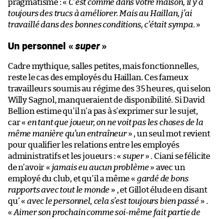
pragmatisme : «
C’est comme dans votre maison, il y a
toujours des trucs à améliorer. Mais au Haillan, j’ai
travaillé dans des bonnes conditions, c’était sympa
. »
Un personnel «
super
»
Cadre mythique, salles petites, mais fonctionnelles,
reste le cas des employés du Haillan. Ces fameux
travailleurs soumis au régime des 35 heures, qui selon
Willy Sagnol, manqueraient de disponibilité. Si David
Bellion estime qu’il n’a pas à s’exprimer sur le sujet,
car «
en tant que joueur, on ne voit pas les choses de la
même manière qu’un entraîneur
» , un seul mot revient
pour qualifier les relations entre les employés
administratifs et les joueurs : «
super
» . Ciani se félicite
de n’avoir «
jamais eu aucun problème
» avec un
employé du club, et qu’il a même «
gardé de bons
rapports avec tout le monde
» , et Gillot élude en disant
qu’ «
avec le personnel, cela s’est toujours bien passé
» .
«
Aimer son prochain comme soi-même fait partie de