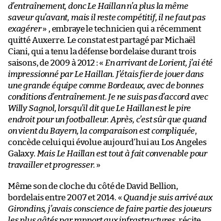
d’entraînement, donc Le Haillan n’a plus la même
saveur qu’avant, mais il reste compétitif, il ne faut pas
exagérer
» , embraye le technicien qui a récemment
quitté Auxerre. Le constat est partagé par Michaël
Ciani, qui a tenu la défense bordelaise durant trois
saisons, de 2009 à 2012 : «
En arrivant de Lorient, j’ai été
impressionné par Le Haillan. J’étais fier de jouer dans
une grande équipe comme Bordeaux, avec de bonnes
conditions d’entraînement. Je ne suis pas d’accord avec
Willy Sagnol, lorsqu’il dit que Le Haillan est le pire
endroit pour un footballeur. Après, c’est sûr que quand
on vient du Bayern, la comparaison est compliquée
,
concède celui qui évolue aujourd’hui au Los Angeles
Galaxy.
Mais Le Haillan est tout à fait convenable pour
travailler et progresser.
»
Même son de cloche du côté de David Bellion,
bordelais entre 2007 et 2014. «
Quand je suis arrivé aux
Girondins, j’avais conscience de faire partie des joueurs
les plus gâtés par rapport aux infrastructures
, récite