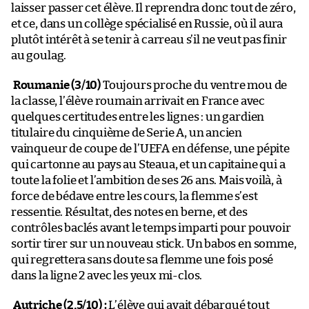
laisser passer cet élève. Il reprendra donc tout de zéro,
et ce, dans un collège spécialisé en Russie, où il aura
plutôt intérêt à se tenir à carreau s’il ne veut pas finir
au goulag.
Roumanie (3/10)
Toujours proche du ventre mou de
la classe, l’élève roumain arrivait en France avec
quelques certitudes entre les lignes : un gardien
titulaire du cinquième de Serie A, un ancien
vainqueur de coupe de l’UEFA en défense, une pépite
qui cartonne au pays au Steaua, et un capitaine qui a
toute la folie et l’ambition de ses 26 ans. Mais voilà, à
force de bédave entre les cours, la flemme s’est
ressentie. Résultat, des notes en berne, et des
contrôles baclés avant le temps imparti pour pouvoir
sortir tirer sur un nouveau stick. Un babos en somme,
qui regrettera sans doute sa flemme une fois posé
dans la ligne 2 avec les yeux mi-clos.
Autriche (2,5/10) :
L’élève qui avait débarqué tout