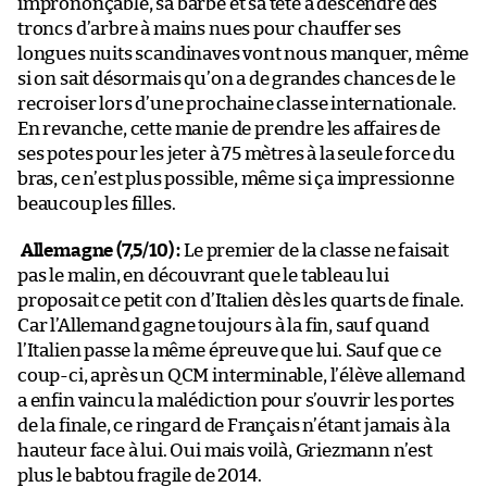
imprononçable, sa barbe et sa tête à descendre des
troncs d’arbre à mains nues pour chauffer ses
longues nuits scandinaves vont nous manquer, même
si on sait désormais qu’on a de grandes chances de le
recroiser lors d’une prochaine classe internationale.
En revanche, cette manie de prendre les affaires de
ses potes pour les jeter à 75 mètres à la seule force du
bras, ce n’est plus possible, même si ça impressionne
beaucoup les filles.
Allemagne (7,5/10) :
Le premier de la classe ne faisait
pas le malin, en découvrant que le tableau lui
proposait ce petit con d’Italien dès les quarts de finale.
Car l’Allemand gagne toujours à la fin, sauf quand
l’Italien passe la même épreuve que lui. Sauf que ce
coup-ci, après un QCM interminable, l’élève allemand
a enfin vaincu la malédiction pour s’ouvrir les portes
de la finale, ce ringard de Français n’étant jamais à la
hauteur face à lui. Oui mais voilà, Griezmann n’est
plus le babtou fragile de 2014.