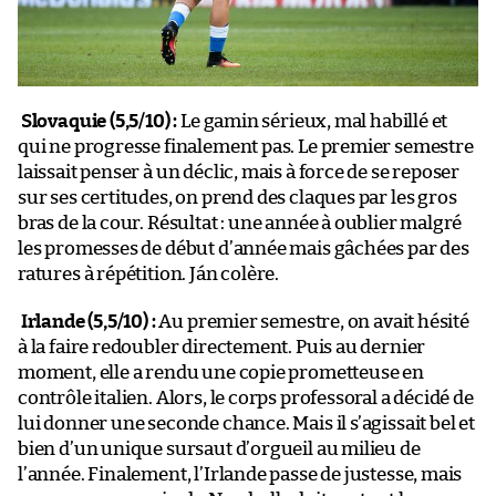
Slovaquie (5,5/10) :
Le gamin sérieux, mal habillé et
qui ne progresse finalement pas. Le premier semestre
laissait penser à un déclic, mais à force de se reposer
sur ses certitudes, on prend des claques par les gros
bras de la cour. Résultat : une année à oublier malgré
les promesses de début d’année mais gâchées par des
ratures à répétition. Ján colère.
Irlande (5,5/10) :
Au premier semestre, on avait hésité
à la faire redoubler directement. Puis au dernier
moment, elle a rendu une copie prometteuse en
contrôle italien. Alors, le corps professoral a décidé de
lui donner une seconde chance. Mais il s’agissait bel et
bien d’un unique sursaut d’orgueil au milieu de
l’année. Finalement, l’Irlande passe de justesse, mais