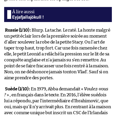
Eyjafjallajökull !
Russie (1/10) :
Blurp. La tache. Le raté. La honte malgré
un petit éclair lors de la première soirée au moment
d’aller soulever la robe de la petite Stacy. Ou l’art de
taper trop haut, trop fort. Car une fois ramenée chez
elle, le petit Leonid a relâché la pression sur le lit de sa
conquête anglaise et n’a jamais su s’en remettre. Au
point de se faire fracasser une fois rentré à la maison.
Non, on ne déshonore jamais tonton Vlad’. Sauf si on
aime prendre des portes.
Suède (1/10) :
En 1979, Abba demandait «
Voulez-vous
?
» , en français dans le texte. En 2016, l’élève suédois
lui a répondu, par l’intermédiaire d’Ibrahimović, que
oui, mais qu’il n’y arrivait plus. En rentrant à la maison
avec comme unique but inscrit un CSC de l’Irlandais