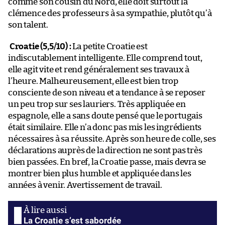
comme son cousin du Nord, elle doit surtout la
clémence des professeurs à sa sympathie, plutôt qu’à
son talent.
Croatie (5,5/10) :
La petite Croatie est
indiscutablement intelligente. Elle comprend tout,
elle agit vite et rend généralement ses travaux à
l’heure. Malheureusement, elle est bien trop
consciente de son niveau et a tendance à se reposer
un peu trop sur ses lauriers. Très appliquée en
espagnole, elle a sans doute pensé que le portugais
était similaire. Elle n’a donc pas mis les ingrédients
nécessaires à sa réussite. Après son heure de colle, ses
déclarations auprès de la direction ne sont pas très
bien passées. En bref, la Croatie passe, mais devra se
montrer bien plus humble et appliquée dans les
années à venir. Avertissement de travail.
La Croatie s’est sabordée