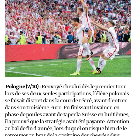
Pologne (7/10) :
Renvoyé chez lui dès le premier tour
lors de ses deux seules participations, l’élève polonais
se faisait discret dans la cour de récré, avant d’entrer
dans son troisième Euro. En finissant invaincu en
phase de poules avant de taper la Suisse en huitièmes,
il a prouvé que la stratégie avait été payante. Attention
au bal de fin d’année, lors duquel on risque bien de le
retrouver au bras de la capitaine des
cheerleaders
,