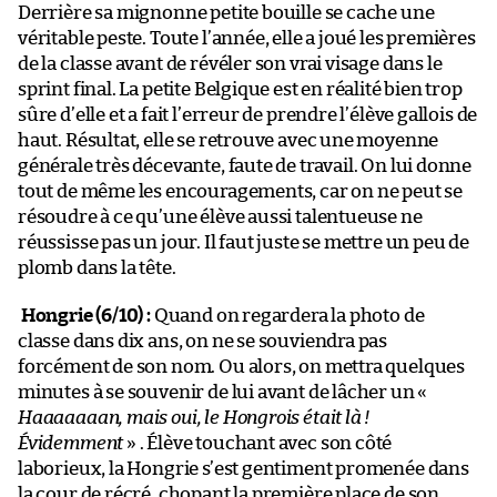
Derrière sa mignonne petite bouille se cache une
véritable peste. Toute l’année, elle a joué les premières
de la classe avant de révéler son vrai visage dans le
sprint final. La petite Belgique est en réalité bien trop
sûre d’elle et a fait l’erreur de prendre l’élève gallois de
haut. Résultat, elle se retrouve avec une moyenne
générale très décevante, faute de travail. On lui donne
tout de même les encouragements, car on ne peut se
résoudre à ce qu’une élève aussi talentueuse ne
réussisse pas un jour. Il faut juste se mettre un peu de
plomb dans la tête.
Hongrie (6/10) :
Quand on regardera la photo de
classe dans dix ans, on ne se souviendra pas
forcément de son nom. Ou alors, on mettra quelques
minutes à se souvenir de lui avant de lâcher un «
Haaaaaaan, mais oui, le Hongrois était là !
Évidemment
» . Élève touchant avec son côté
laborieux, la Hongrie s’est gentiment promenée dans
la cour de récré, chopant la première place de son