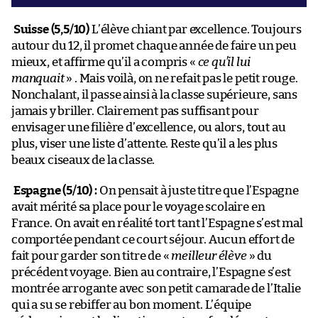
Suisse (5,5/10)
L’élève chiant par excellence. Toujours
autour du 12, il promet chaque année de faire un peu
mieux, et affirme qu’il a compris «
ce qu’il lui
manquait
» . Mais voilà, on ne refait pas le petit rouge.
Nonchalant, il passe ainsi à la classe supérieure, sans
jamais y briller. Clairement pas suffisant pour
envisager une filière d’excellence, ou alors, tout au
plus, viser une liste d’attente. Reste qu’il a les plus
beaux ciseaux de la classe.
Espagne (5/10) :
On pensait à juste titre que l’Espagne
avait mérité sa place pour le voyage scolaire en
France. On avait en réalité tort tant l’Espagne s’est mal
comportée pendant ce court séjour. Aucun effort de
fait pour garder son titre de «
meilleur élève
» du
précédent voyage. Bien au contraire, l’Espagne s’est
montrée arrogante avec son petit camarade de l’Italie
qui a su se rebiffer au bon moment. L’équipe