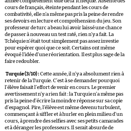
année complètement vide de la Tchéquie. Absente des
cours de français, éteinte pendant les cours de
combativité, elle n’a même pas pris la peine de rendre
ses devoirs en lecture et compréhension du jeu. Son
professeur de turc a beau lui avoir laissé une chance
de passer à nouveau un test raté, rien n’y a fait. La
Tchéquie n’était tout simplement pas assez investie
pour espérer quoi que ce soit. Certains ont même
évoqué l’idée d’une réorientation. Il est plus sage de la
faire redoubler.
Turquie (3/10) :
Cette année, il n’y a absolument rien à
retenir de la Turquie. C’est à se demander pourquoi
l’élève faisait l’effort de venir en cours. Le premier
avertissement n’y a rien fait : la Turquie n’a même pas
pris la peine d’écrire la moindre réponse sur sa copie
d’espagnol. Pire, l’élève est même devenu turbulent,
commençant à siffler et à hurler en plein milieu d’un
cours, à prendre des selfies avec ses petits camarades
et à déranger les professeurs. Il serait absurde de