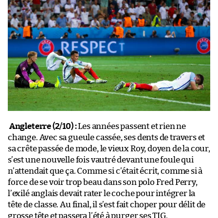
Angleterre (2/10) :
Les années passent et rien ne
change. Avec sa gueule cassée, ses dents de travers et
sa crête passée de mode, le vieux Roy, doyen de la cour,
s’est une nouvelle fois vautré devant une foule qui
n’attendait que ça. Comme si c’était écrit, comme si à
force de se voir trop beau dans son polo Fred Perry,
l’exilé anglais devait rater le coche pour intégrer la
tête de classe. Au final, il s’est fait choper pour délit de
grosse tête et passera l’été à purger ses TIG.