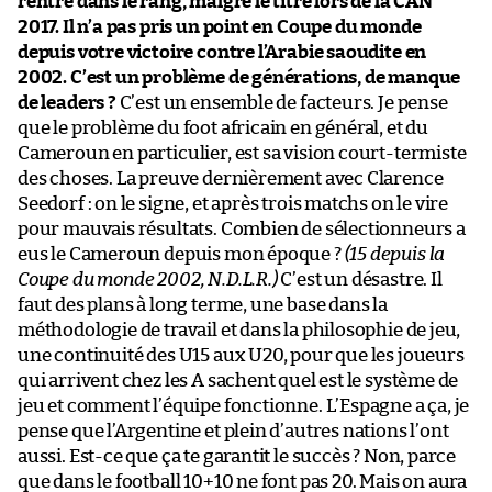
rentré dans le rang, malgré le titre lors de la CAN
2017. Il n’a pas pris un point en Coupe du monde
depuis votre victoire contre l’Arabie saoudite en
2002. C’est un problème de générations, de manque
de leaders ?
C’est un ensemble de facteurs. Je pense
que le problème du foot africain en général, et du
Cameroun en particulier, est sa vision court-termiste
des choses. La preuve dernièrement avec Clarence
Seedorf : on le signe, et après trois matchs on le vire
pour mauvais résultats. Combien de sélectionneurs a
eus le Cameroun depuis mon époque ?
(15 depuis la
Coupe du monde 2002, N.D.L.R.)
C’est un désastre. Il
faut des plans à long terme, une base dans la
méthodologie de travail et dans la philosophie de jeu,
une continuité des U15 aux U20, pour que les joueurs
qui arrivent chez les A sachent quel est le système de
jeu et comment l’équipe fonctionne. L’Espagne a ça, je
pense que l’Argentine et plein d’autres nations l’ont
aussi. Est-ce que ça te garantit le succès ? Non, parce
que dans le football 10+10 ne font pas 20. Mais on aura