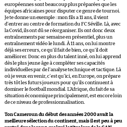
européennes sont beaucoup plus préparées que les
équipes africaines pour disputer ce genre de tournoi.
Je te donne un exemple : mon fils a 11 ans, il vient
d’entrer au centre de formation du FC Séville. Là, avec
la Covid, ils ont dû se réorganiser. Ils ont donc deux
entraînements par semaine en présentiel, plus un
entraînement vidéo le lundi. À 11 ans, on lui montre
déjà ses erreurs, ce qu’il fait de bien, ce qu’il doit
améliorer. Donc en plus du talent inné, on lui apprend
dès le plus jeune âge à compléter ses capacités
individuelles par de l’analyse technique et tactique. Là
où je veux en venir, c’est qu’ici, en Europe, on prépare
très tôt les futurs joueurs pour qu’ils continuent à
dominer le football mondial. L’Afrique, du fait de sa
situation économique principalement, est encore loin
de ce niveau de professionnalisation.
Ton Cameroun du début des années 2000 avait la
meilleure sélection du continent, mais il est peu à peu