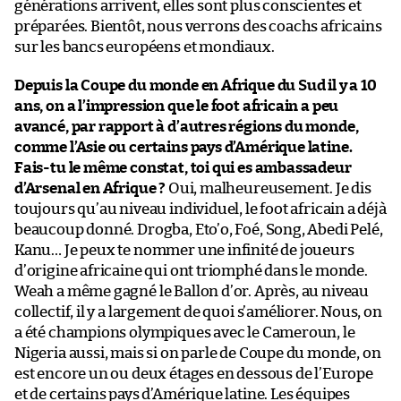
générations arrivent, elles sont plus conscientes et
préparées. Bientôt, nous verrons des coachs africains
sur les bancs européens et mondiaux.
Depuis la Coupe du monde en Afrique du Sud il y a 10
ans, on a l’impression que le foot africain a peu
avancé, par rapport à d’autres régions du monde,
comme l’Asie ou certains pays d’Amérique latine.
Fais-tu le même constat, toi qui es ambassadeur
d’Arsenal en Afrique ?
Oui, malheureusement. Je dis
toujours qu’au niveau individuel, le foot africain a déjà
beaucoup donné. Drogba, Eto’o, Foé, Song, Abedi Pelé,
Kanu… Je peux te nommer une infinité de joueurs
d’origine africaine qui ont triomphé dans le monde.
Weah a même gagné le Ballon d’or. Après, au niveau
collectif, il y a largement de quoi s’améliorer. Nous, on
a été champions olympiques avec le Cameroun, le
Nigeria aussi, mais si on parle de Coupe du monde, on
est encore un ou deux étages en dessous de l’Europe
et de certains pays d’Amérique latine. Les équipes