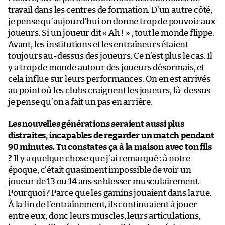
travail dans les centres de formation. D’un autre côté,
je pense qu’aujourd’hui on donne trop de pouvoir aux
joueurs. Si un joueur dit « Ah ! » , tout le monde flippe.
Avant, les institutions et les entraîneurs étaient
toujours au-dessus des joueurs. Ce n’est plus le cas. Il
y a trop de monde autour des joueurs désormais, et
cela influe sur leurs performances. On en est arrivés
au point où les clubs craignent les joueurs, là-dessus
je pense qu’on a fait un pas en arrière.
Les nouvelles générations seraient aussi plus
distraites, incapables de regarder un match pendant
90 minutes. Tu constates ça à la maison avec ton fils
?
Il y a quelque chose que j’ai remarqué : à notre
époque, c’était quasiment impossible de voir un
joueur de 13 ou 14 ans se blesser musculairement.
Pourquoi ? Parce que les gamins jouaient dans la rue.
À la fin de l’entraînement, ils continuaient à jouer
entre eux, donc leurs muscles, leurs articulations,