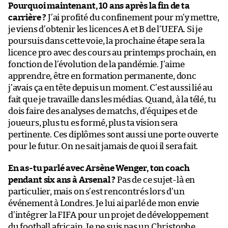
Pourquoi maintenant, 10 ans après la fin de ta
carrière ?
J’ai profité du confinement pour m’y mettre,
je viens d’obtenir les licences A et B de l’UEFA. Si je
poursuis dans cette voie, la prochaine étape sera la
licence pro avec des cours au printemps prochain, en
fonction de l’évolution de la pandémie. J’aime
apprendre, être en formation permanente, donc
j’avais ça en tête depuis un moment. C’est aussi lié au
fait que je travaille dans les médias. Quand, à la télé, tu
dois faire des analyses de matchs, d’équipes et de
joueurs, plus tu es formé, plus ta vision sera
pertinente. Ces diplômes sont aussi une porte ouverte
pour le futur. On ne sait jamais de quoi il sera fait.
En as-tu parlé avec Arsène Wenger, ton coach
pendant six ans à Arsenal ?
Pas de ce sujet-là en
particulier, mais on s’est rencontrés lors d’un
événement à Londres. Je lui ai parlé de mon envie
d’intégrer la FIFA pour un projet de développement
du football africain. Je ne suis pas un Christophe