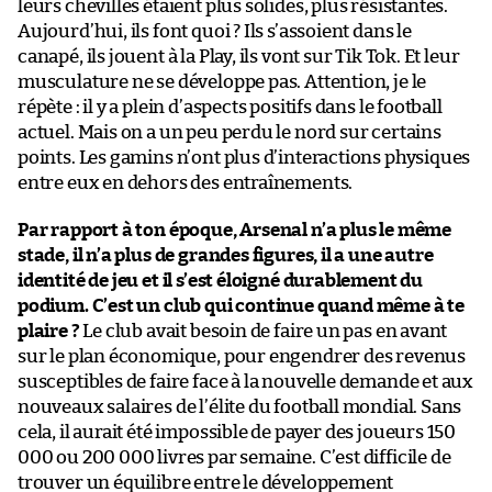
leurs chevilles étaient plus solides, plus résistantes.
Aujourd’hui, ils font quoi ? Ils s’assoient dans le
canapé, ils jouent à la Play, ils vont sur Tik Tok. Et leur
musculature ne se développe pas. Attention, je le
répète : il y a plein d’aspects positifs dans le football
actuel. Mais on a un peu perdu le nord sur certains
points. Les gamins n’ont plus d’interactions physiques
entre eux en dehors des entraînements.
Par rapport à ton époque, Arsenal n’a plus le même
stade, il n’a plus de grandes figures, il a une autre
identité de jeu et il s’est éloigné durablement du
podium. C’est un club qui continue quand même à te
plaire ?
Le club avait besoin de faire un pas en avant
sur le plan économique, pour engendrer des revenus
susceptibles de faire face à la nouvelle demande et aux
nouveaux salaires de l’élite du football mondial. Sans
cela, il aurait été impossible de payer des joueurs 150
000 ou 200 000 livres par semaine. C’est difficile de
trouver un équilibre entre le développement