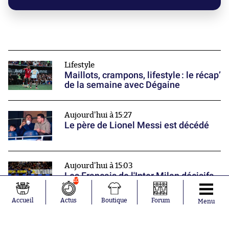
Lifestyle
Maillots, crampons, lifestyle : le récap’
de la semaine avec Dégaine
Aujourd'hui à 15:27
Le père de Lionel Messi est décédé
Aujourd'hui à 15:03
Les Français de l'Inter Milan décisifs
10
face à la Juventus
Nos partenaires
Accueil
Actus
Boutique
Forum
Menu