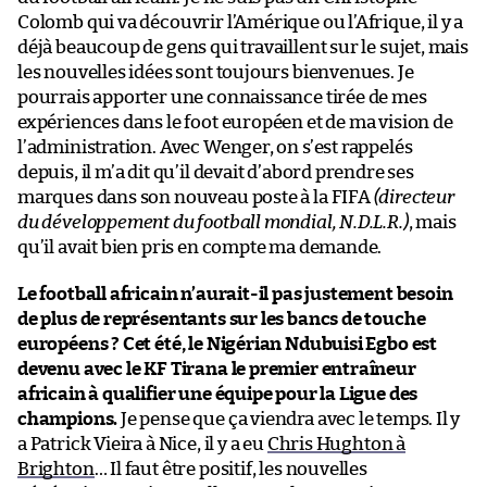
Colomb qui va découvrir l’Amérique ou l’Afrique, il y a
déjà beaucoup de gens qui travaillent sur le sujet, mais
les nouvelles idées sont toujours bienvenues. Je
pourrais apporter une connaissance tirée de mes
expériences dans le foot européen et de ma vision de
l’administration. Avec Wenger, on s’est rappelés
depuis, il m’a dit qu’il devait d’abord prendre ses
marques dans son nouveau poste à la FIFA
(directeur
du développement du football mondial, N.D.L.R.)
, mais
qu’il avait bien pris en compte ma demande.
Le football africain n’aurait-il pas justement besoin
de plus de représentants sur les bancs de touche
européens ? Cet été, le Nigérian Ndubuisi Egbo est
devenu avec le KF Tirana le premier entraîneur
africain à qualifier une équipe pour la Ligue des
champions.
Je pense que ça viendra avec le temps. Il y
a Patrick Vieira à Nice, il y a eu
Chris Hughton à
Brighton
… Il faut être positif, les nouvelles