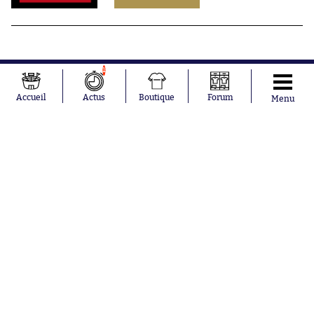
1
Accueil
Actus
Boutique
Forum
Menu
Abonnements
Contacts
La boutique SO PRESS
Mentions légales
Conditions générales d'utilisation
Publicité
Consentement RGPD
Recrutement
Joueurs en
Équipes en
tendance
tendance
Maghnes
Paris Saint-
Akliouche
Germain
Mohamed
Olympique de
Salah
Marseille
Lionel Messi
Real Madrid
Ferrán Torres
FIFA
Kilian Corredor
Olympique
Franco
lyonnais