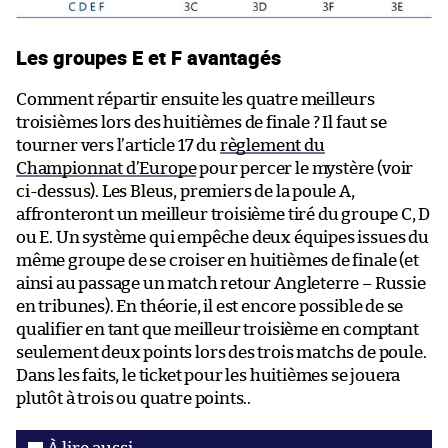
Les groupes E et F avantagés
Comment répartir ensuite les quatre meilleurs
troisièmes lors des huitièmes de finale ? Il faut se
tourner vers l’article 17 du
règlement du
Championnat d’Europe
pour percer le mystère (voir
ci-dessus). Les Bleus, premiers de la poule A,
affronteront un meilleur troisième tiré du groupe C, D
ou E. Un système qui empêche deux équipes issues du
même groupe de se croiser en huitièmes de finale (et
ainsi au passage un match retour Angleterre – Russie
en tribunes). En théorie, il est encore possible de se
qualifier en tant que meilleur troisième en comptant
seulement deux points lors des trois matchs de poule.
Dans les faits, le ticket pour les huitièmes se jouera
plutôt à trois ou quatre points..