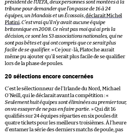
président de l’UEFA, deux personnes sont montées à la
tribune pour demander que l’on passe de 16 à 24
équipes, un Irlandais et un Écossais
,
déclarait Michel
Platini
.
C’est vrai qu’il n’y avait aucune équipe
britannique en 2008. Ce n’est pas moi qui ai pris la
décision, ce sont les 53 associations nationales, qui ne
sont pas bêtes et qui ont compris que ce serait plus
facile de se qualifier.
» Ce jour-là, Platoche aurait
même pu ajouter qu’il serait plus facile de se qualifier
lors de la phase de poules.
20 sélections encore concernées
C’est le sélectionneur de l’Irlande du Nord, Michael
O’Neill, qui le déclarait avant la compétition : «
Seulement huit équipes sont éliminées au premier tour,
on va essayer de ne pas en faire partie.
» Qui dit 16
qualifiés sur 24 équipes réparties en six poules dit
quatre tickets pour les meilleurs troisièmes. À l’heure
d’entamer la série des derniers matchs de poule, pas