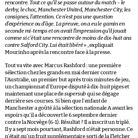
rencontre. Tout ce qu’il se passe autour du match – le
derby, le choc, Manchester United, Manchester City, les
consignes, l’attention. Ce n’est pas une question
d’expérience ou d’âge. La preuve, on a eu le gamin en
seconde mi-temps et on avait l’impression qu’il jouait
comme si c’était une rencontre de moins de dix-huit ans
contre Salford City. Lui était libéré
» , expliquait
Mourinho après la rencontre face à la presse.
Tout va vite avec Marcus Rashford : une première
sélection chez les grands en mai dernier contre
l’Australie, un premier but après trois minutes de jeu,
un championnat d’Europe disputé à dix-huit piges et
maintenant une place de
supersub
qui se dégage
derrière ses courses. Si bien que l’enfant de
Manchester a goûté à la sélection nationale A avant les
espoirs qu’il a découvert le 6 septembre dernier
contre la Norvège (6-1). Résultat ? Il a inscrit un triplé.
Il y a sept mois pourtant, Rashford n’était personne. Ce
n’était qu’un fruit supplémentaire sorti de la Fletcher