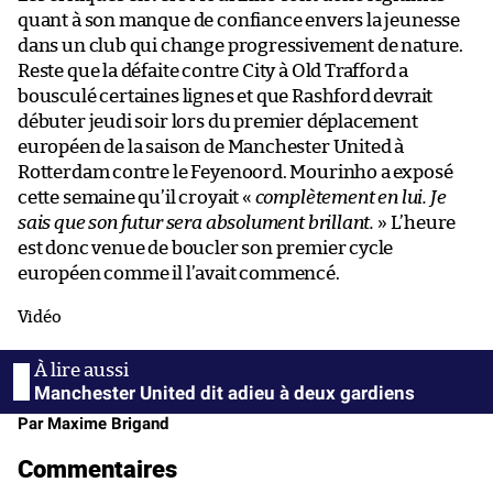
quant à son manque de confiance envers la jeunesse
dans un club qui change progressivement de nature.
Reste que la défaite contre City à Old Trafford a
bousculé certaines lignes et que Rashford devrait
débuter jeudi soir lors du premier déplacement
européen de la saison de Manchester United à
Rotterdam contre le Feyenoord. Mourinho a exposé
cette semaine qu’il croyait «
complètement en lui. Je
sais que son futur sera absolument brillant.
» L’heure
est donc venue de boucler son premier cycle
européen comme il l’avait commencé.
Vidéo
Manchester United dit adieu à deux gardiens
Par Maxime Brigand
Commentaires