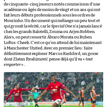
de cinquante-cinq joueurs notés comme issus d’une
académie ou âgés de moins de vingt et un ans qui ont
fait leurs débuts professionnels sous les ordres de
Mourinho. Un document qui mélange un peu tout et
qui grossit la vérité, car le
Special One
n’a jamais lancé
chez les grands Balotelli, Zouma ou Arjen Robben.
Alors, on peut ressortir Álvaro Morata ou Ruben
Loftus-Cheek. C’est ce qu’on attend de lui maintenant
à Manchester United. Avec en premier lieu : faire
définitivement exploser Marcus Rashford, un gosse
dont Zlatan Ibrahimović pense déjà qu’il va «
tout
emporter
» .