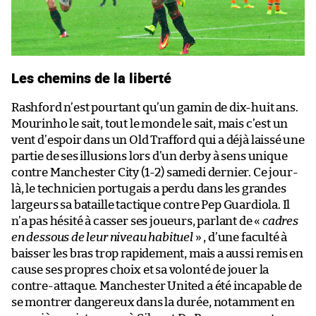
Les chemins de la liberté
Rashford n’est pourtant qu’un gamin de dix-huit ans.
Mourinho le sait, tout le monde le sait, mais c’est un
vent d’espoir dans un Old Trafford qui a déjà laissé une
partie de ses illusions lors d’un derby à sens unique
contre Manchester City (1-2) samedi dernier. Ce jour-
là, le technicien portugais a perdu dans les grandes
largeurs sa bataille tactique contre Pep Guardiola. Il
n’a pas hésité à casser ses joueurs, parlant de «
cadres
en dessous de leur niveau habituel
» , d’une faculté à
baisser les bras trop rapidement, mais a aussi remis en
cause ses propres choix et sa volonté de jouer la
contre-attaque. Manchester United a été incapable de
se montrer dangereux dans la durée, notamment en