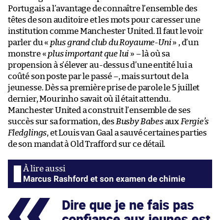
Portugais a l’avantage de connaître l’ensemble des
têtes de son auditoire et les mots pour caresser une
institution comme Manchester United. Il faut le voir
parler du «
plus grand club du Royaume-Uni
» , d’un
monstre «
plus important que lui
» – là où sa
propension à s’élever au-dessus d’une entité lui a
coûté son poste par le passé –, mais surtout de la
jeunesse. Dès sa première prise de parole le 5 juillet
dernier, Mourinho savait où il était attendu.
Manchester United a construit l’ensemble de ses
succès sur sa formation, des
Busby Babes
aux
Fergie’s
Fledglings
, et Louis van Gaal a sauvé certaines parties
de son mandat à Old Trafford sur ce détail.
Marcus Rashford et son examen de chimie
Dire que je ne fais pas
confiance aux jeunes est