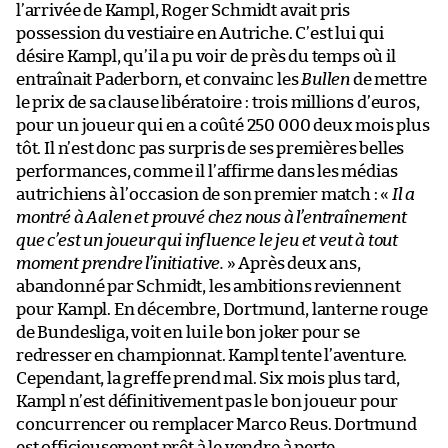
l’arrivée de Kampl, Roger Schmidt avait pris
possession du vestiaire en Autriche. C’est lui qui
désire Kampl, qu’il a pu voir de près du temps où il
entraînait Paderborn, et convainc les
Bullen
de mettre
le prix de sa clause libératoire : trois millions d’euros,
pour un joueur qui en a coûté 250 000 deux mois plus
tôt. Il n’est donc pas surpris de ses premières belles
performances, comme il l’affirme dans les médias
autrichiens à l’occasion de son premier match : «
Il a
montré à Aalen et prouvé chez nous à l’entraînement
que c’est un joueur qui influence le jeu et veut à tout
moment prendre l’initiative.
» Après deux ans,
abandonné par Schmidt, les ambitions reviennent
pour Kampl. En décembre, Dortmund, lanterne rouge
de Bundesliga, voit en lui le bon joker pour se
redresser en championnat. Kampl tente l’aventure.
Cependant, la greffe prend mal. Six mois plus tard,
Kampl n’est définitivement pas le bon joueur pour
concurrencer ou remplacer Marco Reus. Dortmund
est officieusement prêt à le vendre à perte.