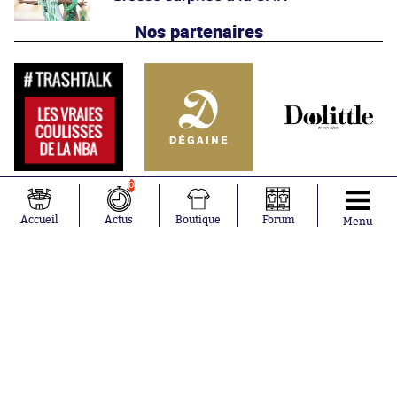
Nos partenaires
0
Accueil
Actus
Boutique
Forum
Menu
Abonnements
Contacts
La boutique SO PRESS
Mentions légales
Conditions générales d'utilisation
Publicité
Consentement RGPD
Recrutement
Joueurs en
Équipes en