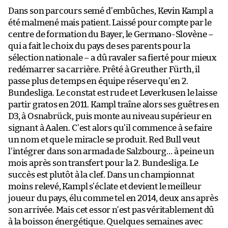
Dans son parcours semé d’embûches, Kevin Kampl a
été malmené mais patient. Laissé pour compte par le
centre de formation du Bayer, le Germano-Slovène –
qui a fait le choix du pays de ses parents pour la
sélection nationale – a dû ravaler sa fierté pour mieux
redémarrer sa carrière. Prêté à Greuther Fürth, il
passe plus de temps en équipe réserve qu’en 2.
Bundesliga. Le constat est rude et Leverkusen le laisse
partir gratos en 2011. Kampl traîne alors ses guêtres en
D3, à Osnabrück, puis monte au niveau supérieur en
signant à Aalen. C’est alors qu’il commence à se faire
un nom et que le miracle se produit. Red Bull veut
l’intégrer dans son armada de Salzbourg… à peine un
mois après son transfert pour la 2. Bundesliga. Le
succès est plutôt à la clef. Dans un championnat
moins relevé, Kampl s’éclate et devient le meilleur
joueur du pays, élu comme tel en 2014, deux ans après
son arrivée. Mais cet essor n’est pas véritablement dû
à la boisson énergétique. Quelques semaines avec