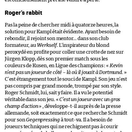
Roger’s rabbit
Pas la peine de chercher midi à quatorze heures, la
solution pour Kampl était évidente. Ayant besoin de
rebondir, il rejoint son mentor… dans son club
formateur, au
Werkself
. L’inspirateur du blond
peroxydé en profite pour coller une crotte de nez sur
Jürgen Klopp, dès son premier match sous les
couleurs de Kusen, en Ligue des champions : «
Kevin
n’est pas un joueur de côté – là où il jouait à Dortmund.
»
C’est étrangement tout le souci de Kampl. Son jeu n’est
pas compris par grand monde, trompé par son style.
Roger Schmidt, lui, sait y faire. Il a vu le potentiel
véritable dans son jeu. «
C’est un joueur avec un gros
champ d’action
» , développe-t-il auprès de la presse
allemande, soit exactement ce que recherche Schmidt
pour son
Gegenpressing
à tout-va. Il a besoin de
joueurs techniques qui ne rechignent pas à courir