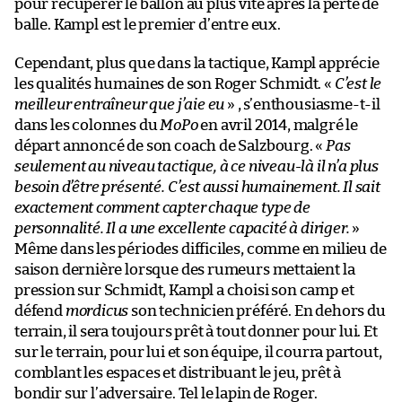
pour récupérer le ballon au plus vite après la perte de
balle. Kampl est le premier d’entre eux.
Cependant, plus que dans la tactique, Kampl apprécie
les qualités humaines de son Roger Schmidt. «
C’est le
meilleur entraîneur que j’aie eu
» , s’enthousiasme-t-il
dans les colonnes du
MoPo
en avril 2014, malgré le
départ annoncé de son coach de Salzbourg. «
Pas
seulement au niveau tactique, à ce niveau-là il n’a plus
besoin d’être présenté. C’est aussi humainement. Il sait
exactement comment capter chaque type de
personnalité. Il a une excellente capacité à diriger.
»
Même dans les périodes difficiles, comme en milieu de
saison dernière lorsque des rumeurs mettaient la
pression sur Schmidt, Kampl a choisi son camp et
défend
mordicus
son technicien préféré. En dehors du
terrain, il sera toujours prêt à tout donner pour lui. Et
sur le terrain, pour lui et son équipe, il courra partout,
comblant les espaces et distribuant le jeu, prêt à
bondir sur l’adversaire. Tel le lapin de Roger.