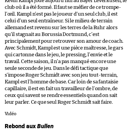
Kevin Kampl joue aujourd’hui au Bayer Leverkusen, le
club où il a été formé. Il faut se méfier de ce trompe-
l’œil. Kampl n’est pas le joueur d’un seul club, il est
celui d’un seul entraîneur. Si le milieu de terrain
allemand est revenu sur les terres de la Ruhr alors
qu’il stagnait au Borussia Dortmund, c’est
principalement pour retrouver son amour de coach.
Avec Schmidt, Kampl est une pièce maîtresse, le gars
qui cartonne dans le jeu, le pressing, l’envie et le
travail. Cette saison, il n’a pas manqué encore une
seule seconde de jeu. Dans le défi tactique que
s’impose Roger Schmidt avec son jeu tout-terrain,
Kampl est l’homme de base. Car loin de sa fantaisie
capillaire, il est en fait un travailleur de l’ombre, de
ceux qui savent se rendre essentiels quand on sait
leur parler. Ce que seul Roger Schmidt sait faire.
Vidéo
Rebond aux
Bullen