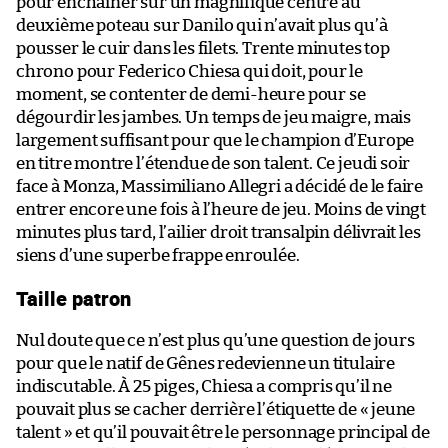
pour enchaîner sur un magnifique centre au
deuxième poteau sur Danilo qui n’avait plus qu’à
pousser le cuir dans les filets. Trente minutes top
chrono pour Federico Chiesa qui doit, pour le
moment, se contenter de demi-heure pour se
dégourdir les jambes. Un temps de jeu maigre, mais
largement suffisant pour que le champion d’Europe
en titre montre l’étendue de son talent. Ce jeudi soir
face à Monza, Massimiliano Allegri a décidé de le faire
entrer encore une fois à l’heure de jeu. Moins de vingt
minutes plus tard, l’ailier droit transalpin délivrait les
siens d’une superbe frappe enroulée.
Taille patron
Nul doute que ce n’est plus qu’une question de jours
pour que le natif de Gênes redevienne un titulaire
indiscutable. À 25 piges, Chiesa a compris qu’il ne
pouvait plus se cacher derrière l’étiquette de « jeune
talent » et qu’il pouvait être le personnage principal de