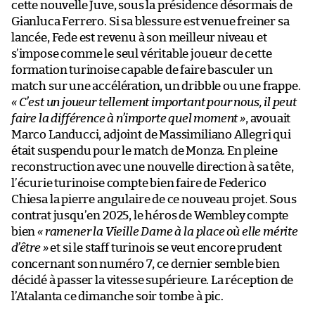
cette nouvelle Juve, sous la présidence désormais de
Gianluca Ferrero. Si sa blessure est venue freiner sa
lancée, Fede est revenu à son meilleur niveau et
s’impose comme le seul véritable joueur de cette
formation turinoise capable de faire basculer un
match sur une accélération, un dribble ou une frappe.
« C’est un joueur tellement important pour nous, il peut
faire la différence à n’importe quel moment »
, avouait
Marco Landucci, adjoint de Massimiliano Allegri qui
était suspendu pour le match de Monza. En pleine
reconstruction avec une nouvelle direction à sa tête,
l’écurie turinoise compte bien faire de Federico
Chiesa la pierre angulaire de ce nouveau projet. Sous
contrat jusqu’en 2025, le héros de Wembley compte
bien
« ramener la Vieille Dame à la place où elle mérite
d’être »
et si le staff turinois se veut encore prudent
concernant son numéro 7, ce dernier semble bien
décidé à passer la vitesse supérieure. La réception de
l’Atalanta ce dimanche soir tombe à pic.