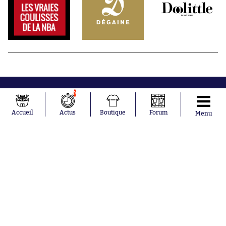
5
Accueil
Actus
Boutique
Forum
Menu
Abonnements
Contacts
La boutique SO PRESS
Mentions légales
Conditions générales d'utilisation
Publicité
Consentement RGPD
Recrutement
Joueurs en
Équipes en
tendance
tendance
Mohamed
Chelsea
Salah
Paris Saint-
Mykhailo
Germain
Mudryk
Bordeaux
Neymar
Olympique