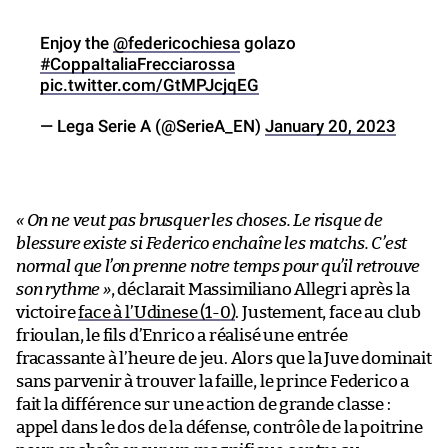
Enjoy the
@federicochiesa
golazo
#CoppaItaliaFrecciarossa
pic.twitter.com/GtMPJcjqEG
— Lega Serie A (@SerieA_EN)
January 20, 2023
« On ne veut pas brusquer les choses. Le risque de
blessure existe si Federico enchaîne les matchs. C’est
normal que l’on prenne notre temps pour qu’il retrouve
son rythme »
, déclarait Massimiliano Allegri après la
victoire
face à l’Udinese (1-0)
. Justement, face au club
frioulan, le fils d’Enrico a réalisé une entrée
fracassante à l’heure de jeu. Alors que la Juve dominait
sans parvenir à trouver la faille, le prince Federico a
fait la différence sur une action de grande classe :
appel dans le dos de la défense, contrôle de la poitrine