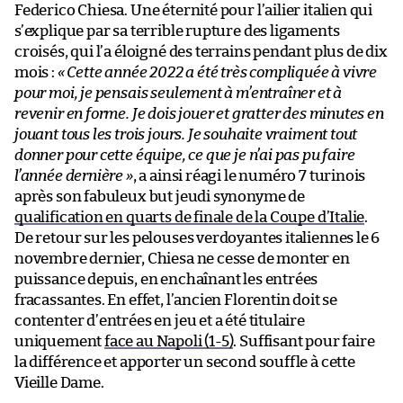
Federico Chiesa. Une éternité pour l’ailier italien qui
s’explique par sa terrible rupture des ligaments
croisés, qui l’a éloigné des terrains pendant plus de dix
mois :
« Cette année 2022 a été très compliquée à vivre
pour moi, je pensais seulement à m’entraîner et à
revenir en forme. Je dois jouer et gratter des minutes en
jouant tous les trois jours. Je souhaite vraiment tout
donner pour cette équipe, ce que je n’ai pas pu faire
l’année dernière »
, a ainsi réagi le numéro 7 turinois
après son fabuleux but jeudi synonyme de
qualification en quarts de finale de la Coupe d’Italie
.
De retour sur les pelouses verdoyantes italiennes le 6
novembre dernier, Chiesa ne cesse de monter en
puissance depuis, en enchaînant les entrées
fracassantes. En effet, l’ancien Florentin doit se
contenter d’entrées en jeu et a été titulaire
uniquement
face au Napoli (1-5)
. Suffisant pour faire
la différence et apporter un second souffle à cette
Vieille Dame.