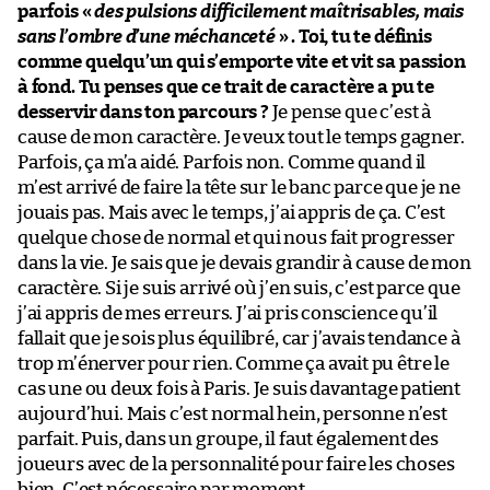
parfois «
des pulsions difficilement maîtrisables, mais
sans l’ombre d’une méchanceté
» . Toi, tu te définis
comme quelqu’un qui s’emporte vite et vit sa passion
à fond. Tu penses que ce trait de caractère a pu te
desservir dans ton parcours ?
Je pense que c’est à
cause de mon caractère. Je veux tout le temps gagner.
Parfois, ça m’a aidé. Parfois non. Comme quand il
m’est arrivé de faire la tête sur le banc parce que je ne
jouais pas. Mais avec le temps, j’ai appris de ça. C’est
quelque chose de normal et qui nous fait progresser
dans la vie. Je sais que je devais grandir à cause de mon
caractère. Si je suis arrivé où j’en suis, c’est parce que
j’ai appris de mes erreurs. J’ai pris conscience qu’il
fallait que je sois plus équilibré, car j’avais tendance à
trop m’énerver pour rien. Comme ça avait pu être le
cas une ou deux fois à Paris. Je suis davantage patient
aujourd’hui. Mais c’est normal hein, personne n’est
parfait. Puis, dans un groupe, il faut également des
joueurs avec de la personnalité pour faire les choses
bien. C’est nécessaire par moment.