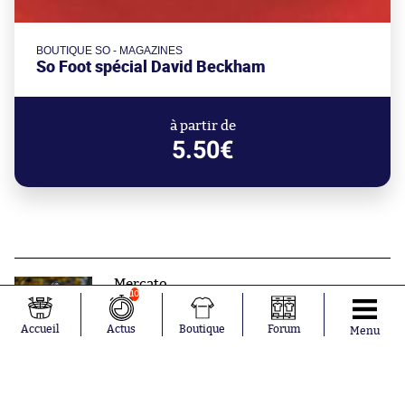
BOUTIQUE SO - MAGAZINES
So Foot spécial David Beckham
à partir de
5.50€
Mercato
10
Retour en Turquie pour Arthur
Masuaku
Accueil
Actus
Boutique
Forum
Menu
Aujourd'hui à 21:14
Des matchs de Ligue 3 disponibles