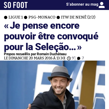
S’abonner au mag
LIGUE 1
PSG-MONACO
ITW DE NENÊ (2/2)
«
Je pense encore
pouvoir être convoqué
pour la Seleção…
»
Propos recueillis par Romain Duchâteau
LE DIMANCHE 20 MARS 2016 À 13:30
9'
7