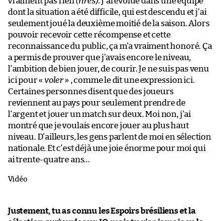
vraiment pas rien
(rires)
. J’ai évolué dans une équipe
dont la situation a été difficile, qui est descendu et j’ai
seulement joué la deuxième moitié de la saison. Alors
pouvoir recevoir cette récompense et cette
reconnaissance du public, ça m’a vraiment honoré. Ça
a permis de prouver que j’avais encore le niveau,
l’ambition de bien jouer, de courir. Je ne suis pas venu
ici pour «
voler
» , comme le dit une expression ici.
Certaines personnes disent que des joueurs
reviennent au pays pour seulement prendre de
l’argent et jouer un match sur deux. Moi non, j’ai
montré que je voulais encore jouer au plus haut
niveau. D’ailleurs, les gens parlent de moi en sélection
nationale. Et c’est déjà une joie énorme pour moi qui
ai trente-quatre ans…
Vidéo
Justement, tu as connu les Espoirs brésiliens et la