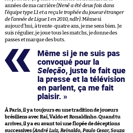
années de ma carrière
(Nenê a été deux fois dans
l’équipe type L1 et a reçu le trophée du joueur étranger
de l’année de Ligue 1 en 2010, ndlr)
. Même si
aujourd’hui, à trente-quatre ans, je me sens bien. Je
suis régulier, je joue tous les matchs, je donne des
passes et marque des buts.
Même si je ne suis pas
convoqué pour la
Seleção
, juste le fait que
la presse et la télévision
en parlent, ça me fait
plaisir.
À Paris, il y a toujours eu une tradition de joueurs
brésiliens avec Raí, Valdo et Ronaldinho. Quand tu
arrives, il y a eu avant toi une flopée de déceptions
successives
(André Luiz, Reinaldo, Paulo Cesar, Souza