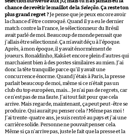
sélection
auriverde
aux JO, mais tu n’as jamais eu la
chance de revêtir le maillot de la
Seleção
. Ça reste ton
plus grand regret ?
Je pense que je peux encore avoir
la chance d’être convoqué. Quand il y a eu le dernier
match contre la France, le sélectionneur du Brésil
avait parlé de moi. Beaucoup de monde pensait que
j’allais être sélectionné. Ça m’avait déçu à l’époque.
Après, à mon époque, il y avait énormément de
joueurs. Ronaldinho, Kaká et encore plein d’autres qui
marchaient bien à des postes similaires au mien. J’ai
donc la tête tranquille parce qu’il y avait une
concurrence énorme. Quand j’étais à Paris, la presse
parlait beaucoup de moi, même si ce n’était pas un
club du top européen, mais… Je n’ai pas de regrets, car
ce n’est pas de ma faute. J’ai tout fait pour que cela
arrive. Mais regarde, maintenant, ça peut peut-être se
produire. Qui aurait pu penser cela ? Même pas moi !
J’ai trente-quatre ans, je suis rentré au pays et j’ai une
carrière solide. Personne ne pouvait penser cela.
Même si ça n’arrive pas, juste le fait que la presse et la