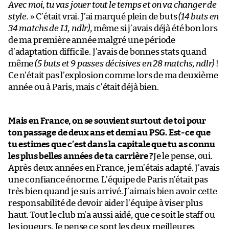
Avec moi, tu vas jouer tout le temps et on va changer de
style.
» C’était vrai. J’ai marqué plein de buts
(14 buts en
34 matchs de L1, ndlr)
, même si j’avais déjà été bon lors
de ma première année malgré une période
d’adaptation difficile. J’avais de bonnes stats quand
même
(5 buts et 9 passes décisives en 28 matchs, ndlr)
!
Ce n’était pas l’explosion comme lors de ma deuxième
année ou à Paris, mais c’était déjà bien.
Mais en France, on se souvient surtout de toi pour
ton passage de deux ans et demi au PSG. Est-ce que
tu estimes que c’est dans la capitale que tu as connu
les plus belles années de ta carrière ?
Je le pense, oui.
Après deux années en France, je m’étais adapté. J’avais
une confiance énorme. L’équipe de Paris n’était pas
très bien quand je suis arrivé. J’aimais bien avoir cette
responsabilité de devoir aider l’équipe à viser plus
haut. Tout le club m’a aussi aidé, que ce soit le staff ou
les joueurs. Je pense ce sont les deux meilleures