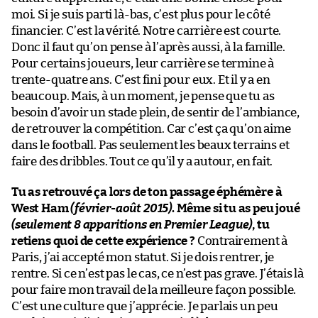
moi. Si je suis parti là-bas, c’est plus pour le côté
financier. C’est la vérité. Notre carrière est courte.
Donc il faut qu’on pense à l’après aussi, à la famille.
Pour certains joueurs, leur carrière se termine à
trente-quatre ans. C’est fini pour eux. Et il y a en
beaucoup. Mais, à un moment, je pense que tu as
besoin d’avoir un stade plein, de sentir de l’ambiance,
de retrouver la compétition. Car c’est ça qu’on aime
dans le football. Pas seulement les beaux terrains et
faire des dribbles. Tout ce qu’il y a autour, en fait.
Tu as retrouvé ça lors de ton passage éphémère à
West Ham
(février-août 2015)
. Même si tu as peu joué
(seulement 8 apparitions en Premier League)
, tu
retiens quoi de cette expérience ?
Contrairement à
Paris, j’ai accepté mon statut. Si je dois rentrer, je
rentre. Si ce n’est pas le cas, ce n’est pas grave. J’étais là
pour faire mon travail de la meilleure façon possible.
C’est une culture que j’apprécie. Je parlais un peu