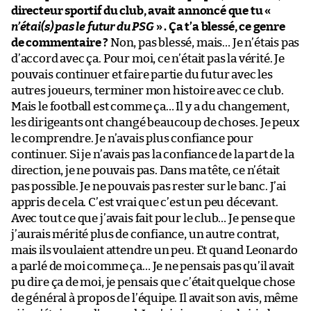
directeur sportif du club, avait annoncé que tu «
n’étai(s) pas le futur du PSG
» . Ça t’a blessé, ce genre
de commentaire ?
Non, pas blessé, mais… Je n’étais pas
d’accord avec ça. Pour moi, ce n’était pas la vérité. Je
pouvais continuer et faire partie du futur avec les
autres joueurs, terminer mon histoire avec ce club.
Mais le football est comme ça… Il y a du changement,
les dirigeants ont changé beaucoup de choses. Je peux
le comprendre. Je n’avais plus confiance pour
continuer. Si je n’avais pas la confiance de la part de la
direction, je ne pouvais pas. Dans ma tête, ce n’était
pas possible. Je ne pouvais pas rester sur le banc. J’ai
appris de cela. C’est vrai que c’est un peu décevant.
Avec tout ce que j’avais fait pour le club… Je pense que
j’aurais mérité plus de confiance, un autre contrat,
mais ils voulaient attendre un peu. Et quand Leonardo
a parlé de moi comme ça… Je ne pensais pas qu’il avait
pu dire ça de moi, je pensais que c’était quelque chose
de général à propos de l’équipe. Il avait son avis, même