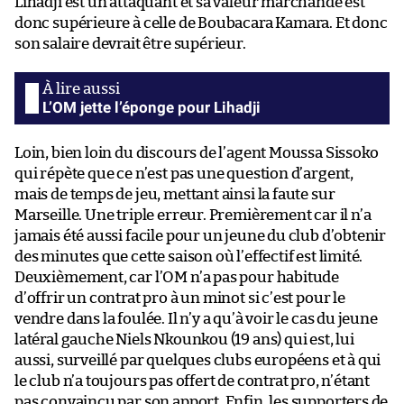
Lihadji est un attaquant et sa valeur marchande est
donc supérieure à celle de Boubacara Kamara. Et donc
son salaire devrait être supérieur.
L’OM jette l’éponge pour Lihadji
Loin, bien loin du discours de l’agent Moussa Sissoko
qui répète que ce n’est pas une question d’argent,
mais de temps de jeu, mettant ainsi la faute sur
Marseille. Une triple erreur. Premièrement car il n’a
jamais été aussi facile pour un jeune du club d’obtenir
des minutes que cette saison où l’effectif est limité.
Deuxièmement, car l’OM n’a pas pour habitude
d’offrir un contrat pro à un minot si c’est pour le
vendre dans la foulée. Il n’y a qu’à voir le cas du jeune
latéral gauche Niels Nkounkou (19 ans) qui est, lui
aussi, surveillé par quelques clubs européens et à qui
le club n’a toujours pas offert de contrat pro, n’étant
pas convaincu par son apport. Enfin, les supporters de