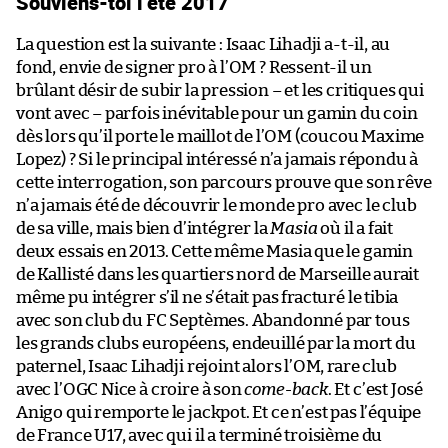
Souviens-toi l’été 2017
La question est la suivante : Isaac Lihadji a-t-il, au
fond, envie de signer pro à l’OM ? Ressent-il un
brûlant désir de subir la pression – et les critiques qui
vont avec – parfois inévitable pour un gamin du coin
dès lors qu’il porte le maillot de l’OM (coucou Maxime
Lopez) ? Si le principal intéressé n’a jamais répondu à
cette interrogation, son parcours prouve que son rêve
n’a jamais été de découvrir le monde pro avec le club
de sa ville, mais bien d’intégrer la
Masia
où il a fait
deux essais en 2013. Cette même Masia que le gamin
de Kallisté dans les quartiers nord de Marseille aurait
même pu intégrer s’il ne s’était pas fracturé le tibia
avec son club du FC Septèmes. Abandonné par tous
les grands clubs européens, endeuillé par la mort du
paternel, Isaac Lihadji rejoint alors l’OM, rare club
avec l’OGC Nice à croire à son
come-back
. Et c’est José
Anigo qui remporte le jackpot. Et ce n’est pas l’équipe
de France U17, avec qui il a terminé troisième du