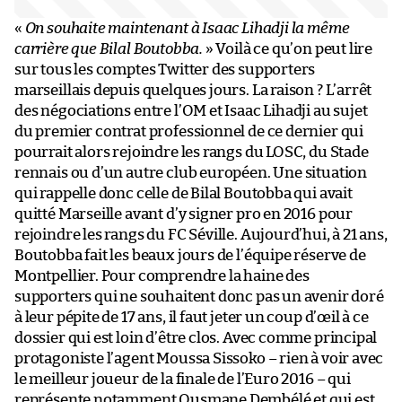
«
On souhaite maintenant à Isaac Lihadji la même
carrière que Bilal Boutobba.
» Voilà ce qu’on peut lire
sur tous les comptes Twitter des supporters
marseillais depuis quelques jours. La raison ? L’arrêt
des négociations entre l’OM et Isaac Lihadji au sujet
du premier contrat professionnel de ce dernier qui
pourrait alors rejoindre les rangs du LOSC, du Stade
rennais ou d’un autre club européen. Une situation
qui rappelle donc celle de Bilal Boutobba qui avait
quitté Marseille avant d’y signer pro en 2016 pour
rejoindre les rangs du FC Séville. Aujourd’hui, à 21 ans,
Boutobba fait les beaux jours de l’équipe réserve de
Montpellier. Pour comprendre la haine des
supporters qui ne souhaitent donc pas un avenir doré
à leur pépite de 17 ans, il faut jeter un coup d’œil à ce
dossier qui est loin d’être clos. Avec comme principal
protagoniste l’agent Moussa Sissoko – rien à voir avec
le meilleur joueur de la finale de l’Euro 2016 – qui
représente notamment Ousmane Dembélé et qui est