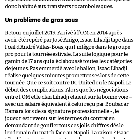
donc habitué aux transferts rocambolesques.
Un problème de gros sous
Retour en juillet 2019. Arrivé à l’OM en 2014 après
avoir été repéré par José Anigo, Isaac Lihadji tape dans
l’œil d’André Villas-Boas, qui l’intègre dans le groupe
pro pour la tournée estivale. La suite logique pour le
gamin de 17 ans qui a éclaboussé toutes les catégories
de jeunes. Pas emmerdé avec le ballon, Isaac Lihadji
réalise quelques minutes prometteuses lors de cette
tournée. Que ce soit contre DC United ou le Napoli. Le
début des complications. Alors que les négociations
entre l’OM et le clan Lihadji étaient sur la bonne voie –
avec un salaire équivalent à celui reçu par Boubacar
Kamara lors de sa signature professionnelle -, le
joueur est revenu sur les termes du contrat en
demandant de gonfler tous ces jolis chiffres dès le
lendemain du match face au Napoli. La raison ? Isaac