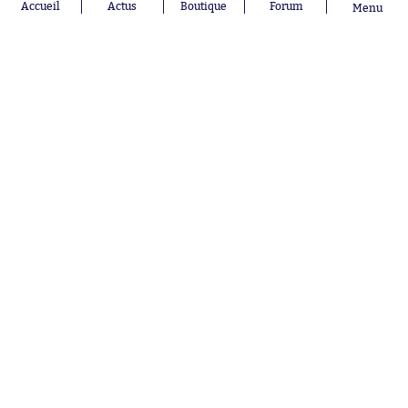
Accueil
Actus
Boutique
Forum
Menu
Abonnements
Contacts
La boutique SO PRESS
Mentions légales
Conditions générales d'utilisation
Publicité
Consentement RGPD
Recrutement
Joueurs en
Équipes en
tendance
tendance
Mohamed
Chelsea
Salah
Paris Saint-
Mykhailo
Germain
Mudryk
Bordeaux
Neymar
Olympique
Khalis Merah
lyonnais
Loïs Openda
FIFA