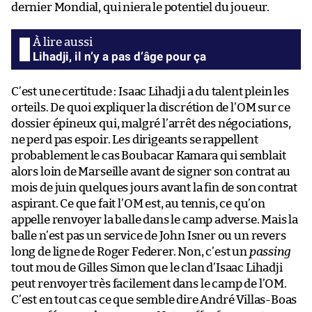
dernier Mondial, qui niera le potentiel du joueur.
Lihadji, il n’y a pas d’âge pour ça
C’est une certitude : Isaac Lihadji a du talent plein les
orteils. De quoi expliquer la discrétion de l’OM sur ce
dossier épineux qui, malgré l’arrêt des négociations,
ne perd pas espoir. Les dirigeants se rappellent
probablement le cas Boubacar Kamara qui semblait
alors loin de Marseille avant de signer son contrat au
mois de juin quelques jours avant la fin de son contrat
aspirant. Ce que fait l’OM est, au tennis, ce qu’on
appelle renvoyer la balle dans le camp adverse. Mais la
balle n’est pas un service de John Isner ou un revers
long de ligne de Roger Federer. Non, c’est un
passing
tout mou de Gilles Simon que le clan d’Isaac Lihadji
peut renvoyer très facilement dans le camp de l’OM.
C’est en tout cas ce que semble dire André Villas-Boas