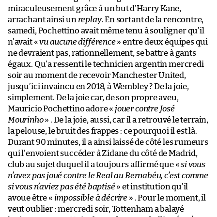
miraculeusement grâce à un but d’Harry Kane,
arrachant ainsi un
replay
. En sortant de la rencontre,
samedi, Pochettino avait même tenu à souligner qu’il
n’avait «
vu aucune différence
» entre deux équipes qui
ne devraient pas, rationnellement, se battre à gants
égaux. Qu’a ressenti le technicien argentin mercredi
soir au moment de recevoir Manchester United,
jusqu’ici invaincu en 2018, à Wembley ? De la joie,
simplement. De la joie car, de son propre aveu,
Mauricio Pochettino adore «
jouer contre José
Mourinho
» . De la joie, aussi, car il a retrouvé le terrain,
la pelouse, le bruit des frappes : ce pourquoi il est là.
Durant 90 minutes, il a ainsi laissé de côté les rumeurs
qui l’envoient succéder à Zidane du côté de Madrid,
club au sujet duquel il a toujours affirmé que «
si vous
n’avez pas joué contre le Real au Bernabéu, c’est comme
si vous n’aviez pas été baptisé
» et institution qu’il
avoue être «
impossible à décrire
» . Pour le moment, il
veut oublier : mercredi soir, Tottenham a balayé