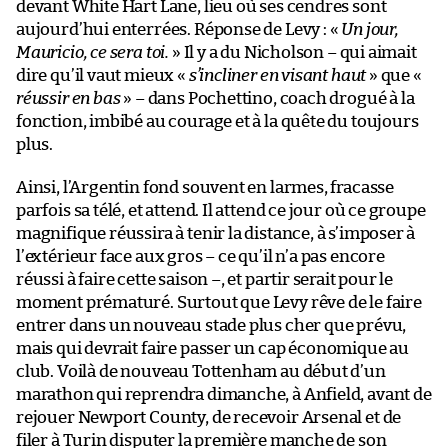
devant White Hart Lane, lieu où ses cendres sont
aujourd’hui enterrées. Réponse de Levy : «
Un jour,
Mauricio, ce sera toi.
» Il y a du Nicholson – qui aimait
dire qu’il vaut mieux «
s’incliner en visant haut
» que «
réussir en bas
» – dans Pochettino, coach drogué à la
fonction, imbibé au courage et à la quête du toujours
plus.
Ainsi, l’Argentin fond souvent en larmes, fracasse
parfois sa télé, et attend. Il attend ce jour où ce groupe
magnifique réussira à tenir la distance, à s’imposer à
l’extérieur face aux gros – ce qu’il n’a pas encore
réussi à faire cette saison –, et partir serait pour le
moment prématuré. Surtout que Levy rêve de le faire
entrer dans un nouveau stade plus cher que prévu,
mais qui devrait faire passer un cap économique au
club. Voilà de nouveau Tottenham au début d’un
marathon qui reprendra dimanche, à Anfield, avant de
rejouer Newport County, de recevoir Arsenal et de
filer à Turin disputer la première manche de son