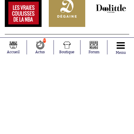
10
Accueil
Actus
Boutique
Forum
Menu
Abonnements
Contacts
La boutique SO PRESS
Mentions légales
Conditions générales d'utilisation
Publicité
Consentement RGPD
Recrutement
Joueurs en
Équipes en
tendance
tendance
Mohamed
Chelsea
Salah
Paris Saint-
Mykhailo
Germain
Mudryk
Bordeaux