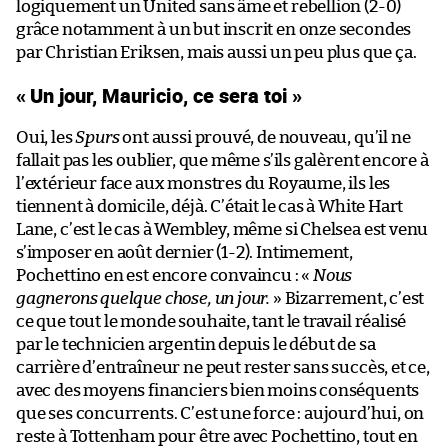
logiquement un United sans âme et rebellion (2-0)
grâce notamment à un but inscrit en onze secondes
par Christian Eriksen, mais aussi un peu plus que ça.
« Un jour, Mauricio, ce sera toi »
Oui, les
Spurs
ont aussi prouvé, de nouveau, qu’il ne
fallait pas les oublier, que même s’ils galèrent encore à
l’extérieur face aux monstres du Royaume, ils les
tiennent à domicile, déjà. C’était le cas à White Hart
Lane, c’est le cas à Wembley, même si Chelsea est venu
s’imposer en août dernier (1-2). Intimement,
Pochettino en est encore convaincu : «
Nous
gagnerons quelque chose, un jour.
» Bizarrement, c’est
ce que tout le monde souhaite, tant le travail réalisé
par le technicien argentin depuis le début de sa
carrière d’entraîneur ne peut rester sans succès, et ce,
avec des moyens financiers bien moins conséquents
que ses concurrents. C’est une force : aujourd’hui, on
reste à Tottenham pour être avec Pochettino, tout en