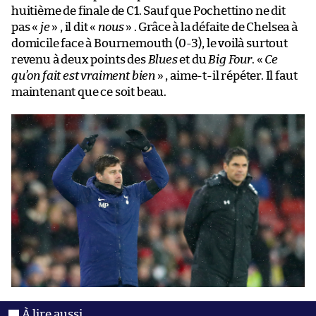
huitième de finale de C1. Sauf que Pochettino ne dit
pas «
je
» , il dit «
nous
» . Grâce à la défaite de Chelsea à
domicile face à Bournemouth (0-3), le voilà surtout
revenu à deux points des
Blues
et du
Big Four
. «
Ce
qu’on fait est vraiment bien
» , aime-t-il répéter. Il faut
maintenant que ce soit beau.