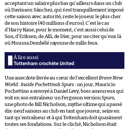
acceptant un salaire plus bas qu’ailleurs dans un club
où Davinson Sánchez, qui s’est tranquillement imposé
cette saison avec autorité, reste le joueur le plus cher
de son histoire (40 millions d’euros). C’est le cas
d’Harry Kane, pour le moment, c’est aussi celui de
Son, d’Eriksen, de Alli, de Dier, pour ne citer qu’eux là
où Moussa Dembélé rayonne de mille feux.
Tottenham crochète United
Une anecdote livrée au cœur de l’excellent
Brave New
World : Inside Pochettino’s Spurs
: un jour, Mauricio
Pochettino a envoyé à Daniel Levy, boss amoureux qui
voit en son entraîneur un Ferguson version
Spurs
,
une photo de Bill Nicholson, mythe ultime qui a passé
dix-neuf saisons au club en tant que joueur, seize en
tant qu’entraîneur et à qui Tottenham doit quasiment
toutes ses fondations. Sur le cliché, Nicholson était