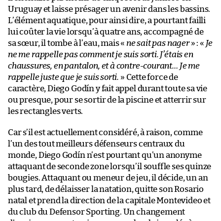
Uruguay et laisse présager un avenir dans les bassins.
L’élément aquatique, pour ainsi dire, a pourtant failli
lui coûter la vie lorsqu’à quatre ans, accompagné de
sa sœur, il tombe à l’eau, mais «
ne sait pas nager
» : «
Je
ne me rappelle pas comment je suis sorti. J’étais en
chaussures, en pantalon, et à contre-courant… Je me
rappelle juste que je suis sorti.
» Cette force de
caractère, Diego Godín y fait appel durant toute sa vie
ou presque, pour se sortir de la piscine et atterrir sur
les rectangles verts.
Car s’il est actuellement considéré, à raison, comme
l’un des tout meilleurs défenseurs centraux du
monde, Diego Godín n’est pourtant qu’un anonyme
attaquant de seconde zone lorsqu’il souffle ses quinze
bougies. Attaquant ou meneur de jeu, il décide, un an
plus tard, de délaisser la natation, quitte son Rosario
natal et prend la direction de la capitale Montevideo et
du club du Defensor Sporting. Un changement