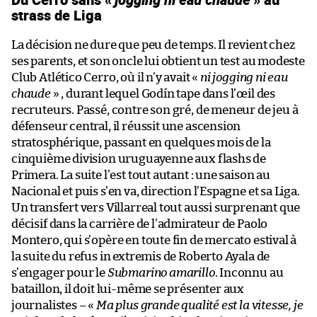
strass de Liga
La décision ne dure que peu de temps. Il revient chez
ses parents, et son oncle lui obtient un test au modeste
Club Atlético Cerro, où il n’y avait «
ni jogging ni eau
chaude
» , durant lequel Godín tape dans l’œil des
recruteurs. Passé, contre son gré, de meneur de jeu à
défenseur central, il réussit une ascension
stratosphérique, passant en quelques mois de la
cinquième division uruguayenne aux flashs de
Primera. La suite l’est tout autant : une saison au
Nacional et puis s’en va, direction l’Espagne et sa Liga.
Un transfert vers Villarreal tout aussi surprenant que
décisif dans la carrière de l’admirateur de Paolo
Montero, qui s’opère en toute fin de mercato estival à
la suite du refus in extremis de Roberto Ayala de
s’engager pour le
Submarino amarillo
. Inconnu au
bataillon, il doit lui-même se présenter aux
journalistes – «
Ma plus grande qualité est la vitesse, je