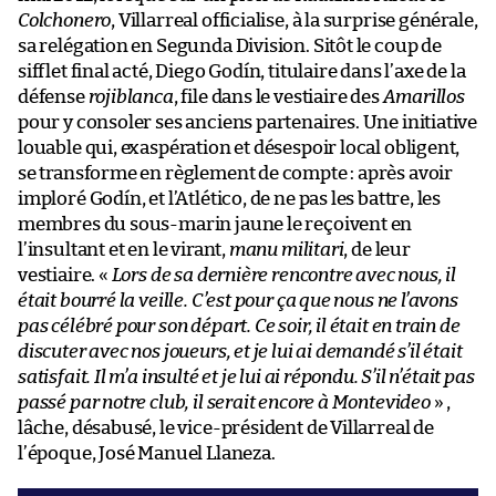
Colchonero
, Villarreal officialise, à la surprise générale,
sa relégation en Segunda Division. Sitôt le coup de
sifflet final acté, Diego Godín, titulaire dans l’axe de la
défense
rojiblanca
, file dans le vestiaire des
Amarillos
pour y consoler ses anciens partenaires. Une initiative
louable qui, exaspération et désespoir local obligent,
se transforme en règlement de compte : après avoir
imploré Godín, et l’Atlético, de ne pas les battre, les
membres du sous-marin jaune le reçoivent en
l’insultant et en le virant,
manu militari
, de leur
vestiaire. «
Lors de sa dernière rencontre avec nous, il
était bourré la veille. C’est pour ça que nous ne l’avons
pas célébré pour son départ. Ce soir, il était en train de
discuter avec nos joueurs, et je lui ai demandé s’il était
satisfait. Il m’a insulté et je lui ai répondu. S’il n’était pas
passé par notre club, il serait encore à Montevideo
» ,
lâche, désabusé, le vice-président de Villarreal de
l’époque, José Manuel Llaneza.