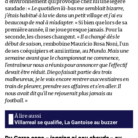
d’environnement qui provoque chez lui une légère
saudade : «
Le quotidien là-bas me semblait bizarre,
j’étais habitué à la vie dans un petit village et j’ai eu
beaucoup de mal à m’adapter.
» Si bien que lors de sa
première année, il ne joue presque jamais. Pour la
seconde, les choses changent. «
Il a changé dès le
début de saison
, rembobine Mauricio Rosa Noni, l’un
de ses coéquipiers et ami intime, au
Mundo
.
Mais une
semaine avant que le championnat ne commence,
l’entraîneur nous a réunis pour annoncer que l’effectif
devait être réduit. Diego faisait partie des trois
malheureux, je le vois encore rentrer aux vestiaires en
train de pleurer, prendre ses affaires et s’en aller. Il
nous avait dit qu’il ne rejouerait plus jamais au
football.
»
Villarreal se qualifie, La Gantoise au buzzer
Du Cerro sans «
jogging ni eau chaude
» au