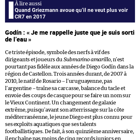
Quand Griezmann avoue qu’il ne veut plus voir
CR7 en 2017
Godín : « Je me rappelle juste que je suis sorti
de l’eau »
Ce triste épisode, symbole des nerfs à vif des
dirigeants et joueurs du
Submarino amarillo
, n’est
pourtant pas fidèle aux années de Diego Godín dans la
région de Castellon. Trois années durant, de 2007 à
2010, le natif de Rosario – l’uruguayenne, pas
l’argentine – traîne sa carcasse, balance du tacle et
envoie des coups de casque pour se faire un nom sur
le Vieux Continent. Un changement de galaxie
extrême, puisqu’avant son atterrissage sur la côte
méditerranéenne, le jeune Diego est plus connu pour
ses exploits aquatiques que ses talents
footballistiques. De fait, à son quinzième anniversaire,
il enchaîne pas moins de cinq records juniors en