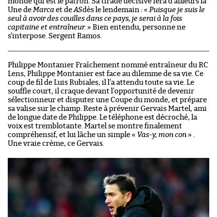
monde qui est le patron. Sa tirade décisive fera d’ailleurs la
Une de
Marca
et de
AS
dès le lendemain : «
Puisque je suis le
seul à avoir des couilles dans ce pays, je serai à la fois
capitaine et entraîneur.
» Bien entendu, personne ne
s’interpose. Sergent Ramos.
Philippe Montanier Fraîchement nommé entraîneur du RC
Lens, Philippe Montanier est face au dilemme de sa vie. Ce
coup de fil de Luis Rubiales, il l’a attendu toute sa vie. Le
souffle court, il craque devant l’opportunité de devenir
sélectionneur et disputer une Coupe du monde, et prépare
sa valise sur le champ. Reste à prévenir Gervais Martel, ami
de longue date de Philippe. Le téléphone est décroché, la
voix est tremblotante. Martel se montre finalement
compréhensif, et lui lâche un simple «
Vas-y, mon con
» .
Une vraie crème, ce Gervais.