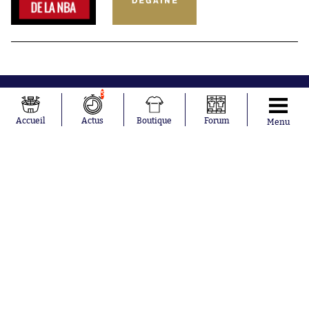
5
Accueil
Actus
Boutique
Forum
Menu
Abonnements
Contacts
La boutique SO PRESS
Mentions légales
Conditions générales d'utilisation
Publicité
Consentement RGPD
Recrutement
Joueurs en
Équipes en
tendance
tendance
Mohamed
Chelsea
Salah
Paris Saint-
Mykhailo
Germain
Mudryk
Bordeaux
Neymar
Olympique
Khalis Merah
lyonnais
Loïs Openda
FIFA