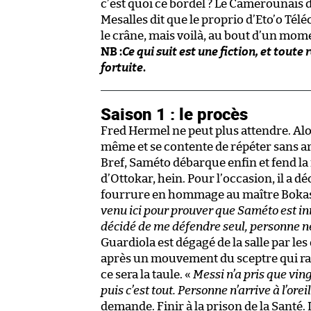
c’est quoi ce bordel ? Le Camerounais di
Mesalles dit que le proprio d’Eto’o Tél
le crâne, mais voilà, au bout d’un mome
NB :
Ce qui suit est une fiction, et tout
fortuite
.
Saison 1 : le procès
Fred Hermel ne peut plus attendre. Alor
même et se contente de répéter sans ar
Bref, Saméto débarque enfin et fend la 
d’Ottokar, hein. Pour l’occasion, il a
fourrure en hommage au maître Bokassa.
venu ici pour prouver que Saméto est inn
décidé de me défendre seul, personne ne
Guardiola est dégagé de la salle par le
après un mouvement du sceptre qui rac
ce sera la taule. «
Messi n’a pris que vin
puis c’est tout. Personne n’arrive à l’ore
demande. Finir à la prison de la Santé. 