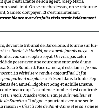
t que c’est la faute de son agent, Josep Maria
écom savait tout. On se crache dessus, on se retourne
nt, Saméto doit payer. Et c’est maintenant.
e ressemblance avec des faits réels serait évidemment
s, devant le tribunal de Barcelone, il tourne sur lui-
rêt : «
Bordel, à Madrid, on n’aurait jamais vu ça…
»
foule avec son sceptre royal. Un vrai, pas celui
 décidé de poser avec une couronne entourée d’une
 Sacré Soudard. Face caméra, il est clair : «
Je suis
ocent. La vérité sera rendue aujourd’hui. Et j’ai
 peut parler à ma place.
» Présent dans la foule, Pep
s dents de Samuel, Rigobert Song et Achille Emana,
onte beaucoup. La sentence tombe et est confirmé :
gt et un mois, Mascherano un an, je suis meilleur et
ille de Saméto.
» Il négocie pourtant avec une seule
La raison ? «
C’est à côté de Saint-Anne et je sais que je