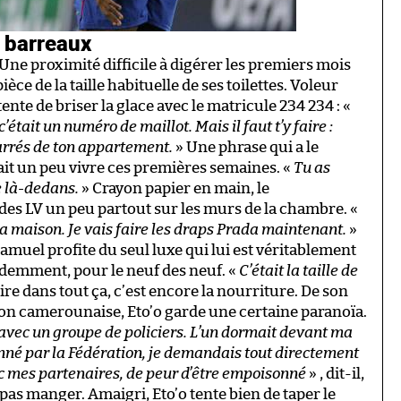
s barreaux
 Une proximité difficile à digérer les premiers mois
e de la taille habituelle de ses toilettes. Voleur
tente de briser la glace avec le matricule 234 234 : «
’était un numéro de maillot. Mais il faut t’y faire :
 carrés de ton appartement.
» Une phrase qui a le
sait un peu vivre ces premières semaines. «
Tu as
e là-dedans.
» Crayon papier en main, le
s LV un peu partout sur les murs de la chambre. «
la maison. Je vais faire les draps Prada maintenant.
»
amuel profite du seul luxe qui lui est véritablement
videmment, pour le neuf des neuf. «
C’était la taille de
pire dans tout ça, c’est encore la nourriture. De son
on camerounaise, Eto’o garde une certaine paranoïa.
 avec un groupe de policiers. L’un dormait devant ma
onné par la Fédération, je demandais tout directement
 mes partenaires, de peur d’être empoisonné
» , dit-il,
 pas manger. Amaigri, Eto’o tente bien de taper le