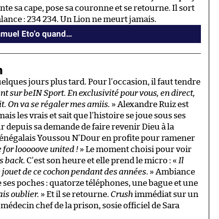
e sa cape, pose sa couronne et se retourne. Il sort
alance : 234 234. Un Lion ne meurt jamais.
Samuel Eto’o quand…
n
elques jours plus tard. Pour l’occasion, il faut tendre
sur beIN Sport. En exclusivité pour vous, en direct,
t. On va se régaler mes amiis.
» Alexandre Ruiz est
amais les vrais et sait que l’histoire se joue sous ses
 depuis sa demande de faire revenir Dieu à la
 Sénégalais Youssou N’Dour en profite pour ramener
e for looooove united !
» Le moment choisi pour voir
s back
. C’est son heure et elle prend le micro : «
Il
le jouet de ce cochon pendant des années
. » Ambiance
 ses poches : quatorze téléphones, une bague et une
is oublier.
» Et il se retourne.
Crush
immédiat sur un
médecin chef de la prison, sosie officiel de Sara