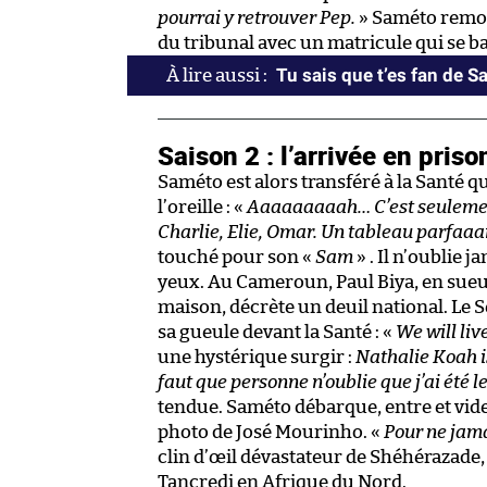
pourrai y retrouver Pep.
» Saméto remont
du tribunal avec un matricule qui se b
Tu sais que t’es fan de 
Saison 2 : l’arrivée en priso
Saméto est alors transféré à la Santé qu
l’oreille : «
Aaaaaaaaah… C’est seulement 
Charlie, Elie, Omar. Un tableau parfaaai
touché pour son «
Sam
» . Il n’oublie j
yeux. Au Cameroun, Paul Biya, en sueur
maison, décrète un deuil national. Le
sa gueule devant la Santé : «
We will liv
une hystérique surgir :
Nathalie Koah i
faut que personne n’oublie que j’ai été 
tendue. Saméto débarque, entre et vide
photo de José Mourinho. «
Pour ne jama
clin d’œil dévastateur de Shéhérazade, 
Tancredi en Afrique du Nord.