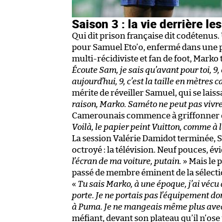
Saison 3 : la vie derrière le
Qui dit prison française dit codétenus.
pour Samuel Eto’o, enfermé dans une pièc
multi-récidiviste et fan de foot, Marko 
Écoute Sam, je sais qu’avant pour toi, 9, c
aujourd’hui, 9, c’est la taille en mètres
mérite de réveiller Samuel, qui se lais
raison, Marko. Saméto ne peut pas vivr
Camerounais commence à griffonner de
Voilà, le papier peint Vuitton, comme à 
La session Valérie Damidot terminée, S
octroyé : la télévision. Neuf pouces, é
l’écran de ma voiture, putain.
» Mais le 
passé de membre éminent de la sélecti
«
Tu sais Marko, à une époque, j’ai vécu
porte. Je ne portais pas l’équipement d
à Puma. Je ne mangeais même plus avec
méfiant, devant son plateau qu’il n’ose