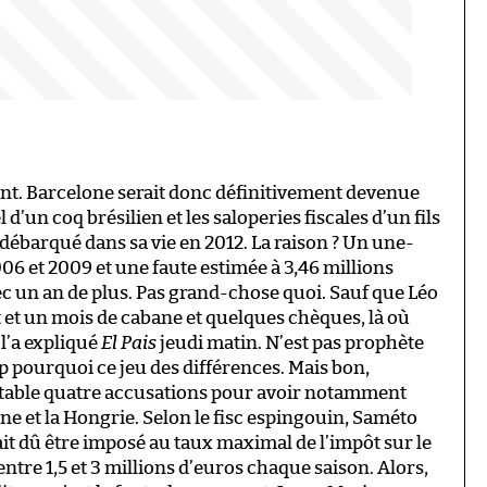
llent. Barcelone serait donc définitivement devenue
d’un coq brésilien et les saloperies fiscales d’un fils
a débarqué dans sa vie en 2012. La raison ? Un une-
006 et 2009 et une faute estimée à 3,46 millions
ec un an de plus. Pas grand-chose quoi. Sauf que Léo
t et un mois de cabane et quelques chèques, là où
l’a expliqué
El Pais
jeudi matin. N’est pas prophète
 pourquoi ce jeu des différences. Mais bon,
a table quatre accusations pour avoir notamment
gne et la Hongrie. Selon le fisc espingouin, Saméto
urait dû être imposé au taux maximal de l’impôt sur le
entre 1,5 et 3 millions d’euros chaque saison. Alors,