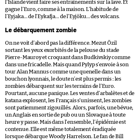
l’Islande vient faire ses entraînements sur la lave. Et
gagne l’Euro, comme à la maison. L’habitude de
l’Eyjaka… de l’Eykafja… de l’Eyjöku… des volcans.
Le débarquement zombie
On ne voit d’abord pas la différence. Mezut Özil
sortant les yeux exorbités de la pelouse du stade
Pierre-Mauroy et croquant dans Budkivskiy comme
dans une fricadelle. Mais quand Pylyp s’envoie à son
tour Alan Mannus comme une quenelle dans un
bouchon lyonnais, le doute n’est plus permis : les
zombies débarquent sur les terrains de l’Euro.
Pourtant, aucune panique. Les ventes d’arbalètes et de
katana explosent, les Français s’unissent, les zombies
sont patiemment zigouillés. Alors, parfois, une bévue,
un Anglais en sortie de pub ou un Slovaque à toute
heure y passe. Mais dans l’ensemble, l’épidémie est
contenue. Elle est même totalement éradiquée
lorsque débarque Woody Harrelson. Le fan de Bill