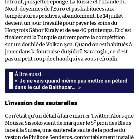
le front, puis jette l’éponge. La Russie et l’Irlande du
Nord, doyennes de l’Euro et pas habituées aux
températures positives, abandonnent. Le 14 juillet
devient un jour travaillé pour payer les soins du
Hongrois Gábor Király et de ses 40 printemps. Et c’est
finalement la Turquie qui remporte la compétition
sur un doublé de Volkan Şen. Quand on est habitués à
jouer dans la fournaise du Şükrü Saracoğlu, ce n’est
pas un petit coup de chaud qui va vous refroidir.
« Je ne vais quand même pas mettre un pétard
dans le cul de Balthazar… »
L’invasion des sauterelles
Ce n’était qu’un détail à faire marrer Twitter. Alors que
e
Moussa Sissoko vient de marquer le 5
pion des Bleus
face à la Suisse, une sauterelle saute de la poche du
veston de Philippe Senderos, confortablement installé