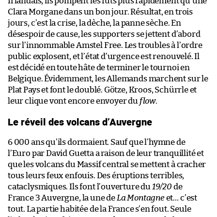
Irlandais, ils pompent les fûts plus rapidement qu’une
Clara Morgane dans un bon jour. Résultat, en trois
jours, c’est la crise, la dèche, la panne sèche. En
désespoir de cause, les supporters se jettent d’abord
sur l’innommable Amstel Free. Les troubles à l’ordre
public explosent, et l’état d’urgence est renouvelé. Il
est décidé en toute hâte de terminer le tournoi en
Belgique. Évidemment, les Allemands marchent sur le
Plat Pays et font le doublé. Götze, Kroos, Schürrle et
leur clique vont encore envoyer du
flow
.
Le réveil des volcans d’Auvergne
6 000 ans qu’ils dormaient. Sauf que l’hymne de
l’Euro par David Guetta a raison de leur tranquillité et
que les volcans du Massif central se mettent à cracher
tous leurs feux enfouis. Des éruptions terribles,
cataclysmiques. Ils font l’ouverture du
19/20
de
France 3 Auvergne, la une de
La Montagne
et… c’est
tout. La partie habitée de la France s’en fout. Seule