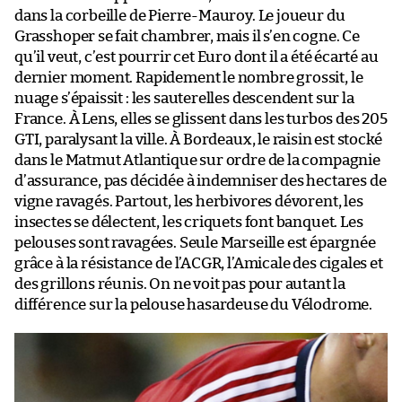
dans la corbeille de Pierre-Mauroy. Le joueur du
Grasshoper se fait chambrer, mais il s’en cogne. Ce
qu’il veut, c’est pourrir cet Euro dont il a été écarté au
dernier moment. Rapidement le nombre grossit, le
nuage s’épaissit : les sauterelles descendent sur la
France. À Lens, elles se glissent dans les turbos des 205
GTI, paralysant la ville. À Bordeaux, le raisin est stocké
dans le Matmut Atlantique sur ordre de la compagnie
d’assurance, pas décidée à indemniser des hectares de
vigne ravagés. Partout, les herbivores dévorent, les
insectes se délectent, les criquets font banquet. Les
pelouses sont ravagées. Seule Marseille est épargnée
grâce à la résistance de l’ACGR, l’Amicale des cigales et
des grillons réunis. On ne voit pas pour autant la
différence sur la pelouse hasardeuse du Vélodrome.