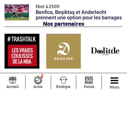
Hier à 23:00
Benfica, Beşiktaş et Anderlecht
prennent une option pour les barrages
Nos partenaires
3
Accueil
Actus
Boutique
Forum
Menu
Abonnements
Contacts
La boutique SO PRESS
Mentions légales
Conditions générales d'utilisation
Publicité