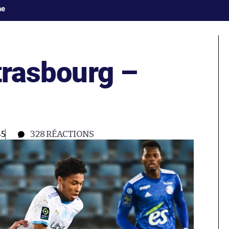
ne
Strasbourg –
45
328
RÉACTIONS