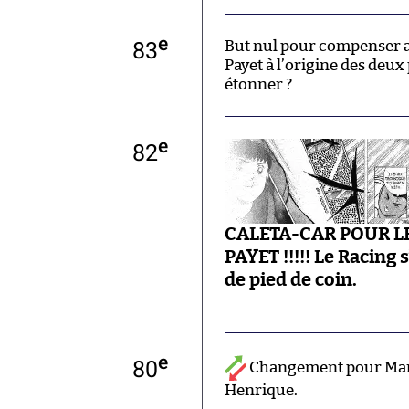
e
83
But nul pour compenser ave
Payet à l’origine des deux
étonner ?
e
82
CALETA-CAR POUR L
PAYET !!!!! Le Racing 
de pied de coin.
e
80
Changement pour Marse
Henrique.