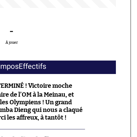
-
À jouer
ompos
Effectifs
TERMINÉ ! Victoire moche
ire de l’OM à la Meinau, et
les Olympiens ! Un grand
mba Dieng qui nous a claqué
 les affreux, à tantôt !