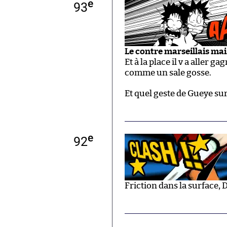
e
93
Le contre marseillais mai
Et à la place il v a aller 
comme un sale gosse.
Et quel geste de Gueye sur
e
92
Friction dans la surface, D