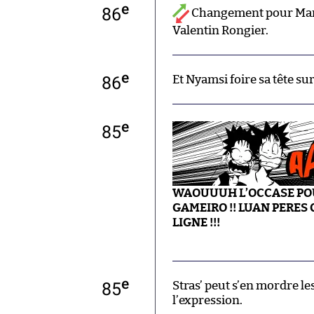
e
86
Changement pour Marse
Valentin Rongier.
e
86
Et Nyamsi foire sa tête sur
e
85
WAOUUUH L’OCCASE POU
GAMEIRO !! LUAN PERES
LIGNE !!!
e
85
Stras’ peut s’en mordre le
l’expression.