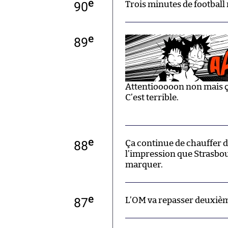
e
90
Trois minutes de football
e
89
Attentiooooon non mais ça
C’est terrible.
e
88
Ça continue de chauffer 
l’impression que Strasbou
marquer.
e
87
L’OM va repasser deuxièm