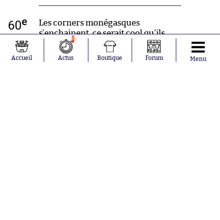
e
60
Les corners monégasques
s’enchainent, ce serait cool qu’ils
8
commencent à donner quelque
chose.
Accueil
Actus
Boutique
Forum
Menu
e
59
Marega, bien lancé en profondeur,
parvient à résister au retour de
Jemerson mais sa frappe file
directement dans la niche de
Benaglio.
e
59
Donnez-moi Jovetic. Enfin, mettez-le
sur la pelouse, je veux dire.
e
58
Heureusement que le petit Rachon
fait des siennes sur le côté droit.