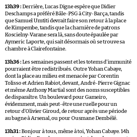
13h39 :
Derrière, Lucas Digne espère que Didier
Deschamps a préféré Bâle-PSG à City-Barça, tandis
que Samuel Umtiti devrait faire son retour à la place
de Kimpembe, tandis que la charnière de patrons
Koscielny-Varane sera là, sans doute épaulée par
Aymeric Laporte, qui sait désormais où se trouve sa
chambre à Clairefontaine.
13h36 :
Les semaines passent et les totems d’immunité
pourraient être redistribués. Outre Yohan Cabaye,
dont la place au milieu est menacée par Corentin
Tolisso et Adrien Rabiot, devant, André-Pierre Gignac
et même Anthony Martial sont des noms susceptibles
de disparaître. Un boulevard pour Gameiro,
évidemment, mais peut-être une ruelle pour un
retour d’Olivier Giroud, de retour après une période
au bagne à Arsenal, ou pour Ousmane Dembélé.
13h31 :
Bonjour à tous, même à toi, Yohan Cabaye. 14h