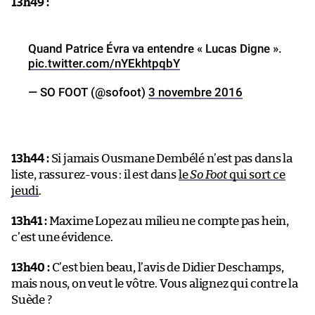
13h49 :
Quand Patrice Évra va entendre « Lucas Digne ».
pic.twitter.com/nYEkhtpqbY
— SO FOOT (@sofoot)
3 novembre 2016
13h44 :
Si jamais Ousmane Dembélé n’est pas dans la
liste, rassurez-vous : il est dans
le
So Foot
qui sort ce
jeudi
.
13h41 :
Maxime Lopez au milieu ne compte pas hein,
c’est une évidence.
13h40 :
C’est bien beau, l’avis de Didier Deschamps,
mais nous, on veut le vôtre. Vous alignez qui contre la
Suède ?