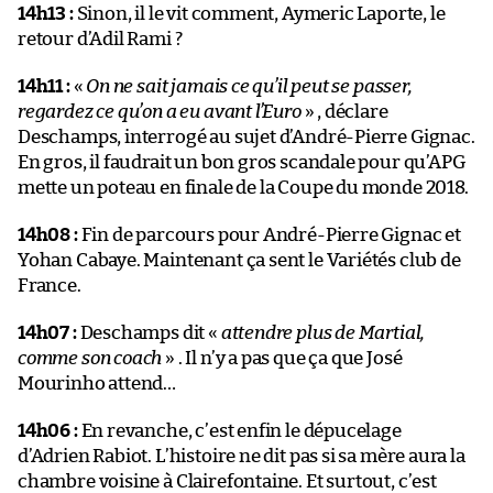
14h13 :
Sinon, il le vit comment, Aymeric Laporte, le
retour d’Adil Rami ?
14h11 :
«
On ne sait jamais ce qu’il peut se passer,
regardez ce qu’on a eu avant l’Euro
» , déclare
Deschamps, interrogé au sujet d’André-Pierre Gignac.
En gros, il faudrait un bon gros scandale pour qu’APG
mette un poteau en finale de la Coupe du monde 2018.
14h08 :
Fin de parcours pour André-Pierre Gignac et
Yohan Cabaye. Maintenant ça sent le Variétés club de
France.
14h07 :
Deschamps dit «
attendre plus de Martial,
comme son coach
» . Il n’y a pas que ça que José
Mourinho attend…
14h06 :
En revanche, c’est enfin le dépucelage
d’Adrien Rabiot. L’histoire ne dit pas si sa mère aura la
chambre voisine à Clairefontaine. Et surtout, c’est