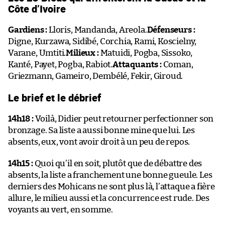
Côte d’Ivoire
Gardiens :
Lloris, Mandanda, Areola.
Défenseurs :
Digne, Kurzawa, Sidibé, Corchia, Rami, Koscielny,
Varane, Umtiti.
Milieux :
Matuidi, Pogba, Sissoko,
Kanté, Payet, Pogba, Rabiot.
Attaquants :
Coman,
Griezmann, Gameiro, Dembélé, Fekir, Giroud.
Le brief et le débrief
14h18 :
Voilà, Didier peut retourner perfectionner son
bronzage. Sa liste a aussi bonne mine que lui. Les
absents, eux, vont avoir droit à un peu de repos.
14h15 :
Quoi qu’il en soit, plutôt que de débattre des
absents, la liste a franchement une bonne gueule. Les
derniers des Mohicans ne sont plus là, l’attaque a fière
allure, le milieu aussi et la concurrence est rude. Des
voyants au vert, en somme.