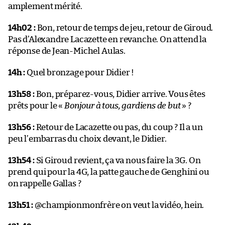
amplement mérité.
14h02 :
Bon, retour de temps de jeu, retour de Giroud.
Pas d’Alexandre Lacazette en revanche. On attend la
réponse de Jean-Michel Aulas.
14h :
Quel bronzage pour Didier !
13h58 :
Bon, préparez-vous, Didier arrive. Vous êtes
prêts pour le «
Bonjour à tous, gardiens de but
» ?
13h56 :
Retour de Lacazette ou pas, du coup ? Il a un
peu l’embarras du choix devant, le Didier.
13h54 :
Si Giroud revient, ça va nous faire la 3G. On
prend qui pour la 4G, la patte gauche de Genghini ou
on rappelle Gallas ?
13h51 :
@championmonfrère on veut la vidéo, hein.