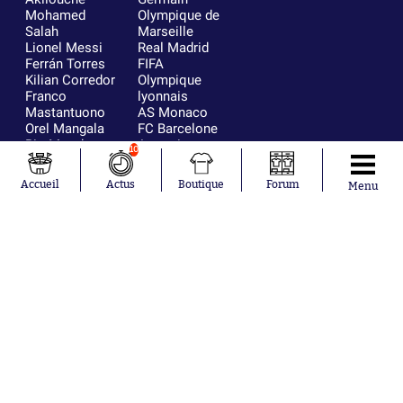
Mohamed
Olympique de
Salah
Marseille
Lionel Messi
Real Madrid
Ferrán Torres
FIFA
Kilian Corredor
Olympique
Franco
lyonnais
Mastantuono
AS Monaco
Orel Mangala
FC Barcelone
Rio Mavuba
Argentine
10
Rodri
RC Strasbourg
Mika Godts
Trabzonspor
Accueil
Actus
Boutique
Forum
Menu