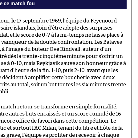
e ce match fou
tour, le 17 septembre 1969, l’équipe du Feyenoord
aire islandais, loin d’être adepte des surprises
t, et le score de 0-7 à la mi-temps ne laisse place à
r vainqueur de la double confrontation. Les Bataves
 à l’image du buteur Ove Kindvall, auteur d’un
ntré dès la trente-cinquième minute pour s’offrir un
se à 0-10, mais Reykjavik sauve son honneur grâce à
rt d’heure de la fin. 1-10, puis 2-10, avant que les
 décident à amplifier cette boucherie avec deux
rits au total, soit un but toutes les six minutes trente
bli.
le match retour se transforme en simple formalité.
tre autres buts encaissés et un score cumulé de 16-
encore office de favori dans cette compétition. Le
ic et surtout l’AC Milan, tenant du titre et hôte de la
as grave, l’équipe va profiter de recevoir à chaque