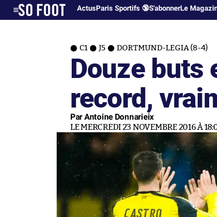
Actus
Paris Sportifs 🔞
S'abonner
Le Magazi
C1
J5
DORTMUND-LEGIA (8-4)
Douze buts 
record, vrai
Par Antoine Donnarieix
LE MERCREDI 23 NOVEMBRE 2016 À 18: