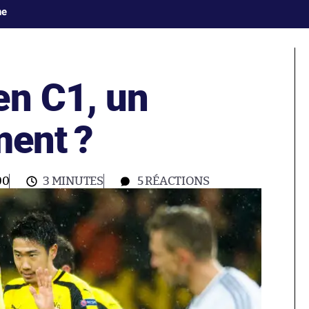
ne
en C1, un
ment ?
00
3 MINUTES
5
RÉACTIONS