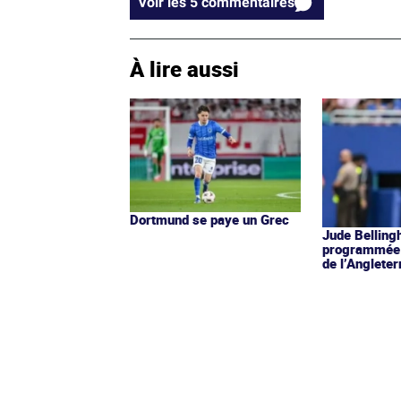
Voir les 5 commentaires
À lire aussi
Dortmund se paye un Grec
Jude Belling
programmée 
de l’Angleter