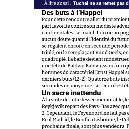
Tuchel ne se remet pas d
Des buts à l’Happel
Pour cette rencontre aller du premier 
part favorite contre son modeste advers
continentales. Le match tourne au pugila
aucun doute quant à l’identité du futu
se régalent encore en seconde période,
triplé, ou le remplaçant Ruud Geels, e
quadruplé. La baffe devient monstrueu
une tête de Baldvin Baldvinsson à un qua
hommes du caractériel Ernst Happel se
derniers buts (12-2). Quatorze buts insc
secondes en moyenne. Le record est éta
Un sacre inattendu
À la suite de cette fessée mémorable, 
Reykjavik repart des Pays-Bas avec qua
2. Cependant, le Feyenoord ne fait pas 
Real Madrid, le Benfica Lisbonne, le Celt
prochaine finale, sont plus vendeurs. P