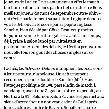
joueurs de Lucien Favre entament en effet le match
tambour battant, menés par le chef d’orchestre Reus –
meilleur joueur du mois de septembre outre-Rhin –
qui récite parfaitement sa partition. Logique donc, de
voir le BvB ouvrir le score par sa pépite anglaise
Sancho, bien décalé par Götze. Beaucoup moins
logique de voir le Hertha égaliser avant la mi-temps,
déjà grâce à Kalou lancé par Mittelstädt en
profondeur. Absent des débats, le Hertha prouve une
nouvelle fois son goût des choses simples sur ce
contre.
Fâchés, les
Schwarz-Gelben
multiplient les occasions
à leur retour sur la pelouse. Un acharnement
e
récompensé par le doublé de Sancho (60
). Mais
l’attaque prolifique du BvB passe la fin de match à
vendanger, avant que Zagadou n’offre un penalty au
e
Hertha à la 91
. Salomon Kalou s’avance et permet aux
siens d’accrocher un nouveau cador de Buli après
leurs victoires contre le Bayern, Schalke et l’autre