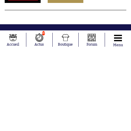
10
Accueil
Actus
Boutique
Forum
Menu
Abonnements
Contacts
La boutique SO PRESS
Mentions légales
Conditions générales d'utilisation
Publicité
Consentement RGPD
Recrutement
Joueurs en
Équipes en
tendance
tendance
Mohamed
Chelsea
Salah
Paris Saint-
Mykhailo
Germain
Mudryk
Bordeaux
Neymar
Olympique
Khalis Merah
lyonnais
Loïs Openda
FIFA
Moussa
Real Madrid