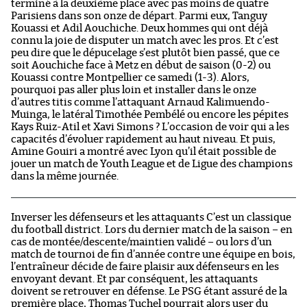
terminé à la deuxième place avec pas moins de quatre
Parisiens dans son onze de départ. Parmi eux, Tanguy
Kouassi et Adil Aouchiche. Deux hommes qui ont déjà
connu la joie de disputer un match avec les pros. Et c’est
peu dire que le dépucelage s’est plutôt bien passé, que ce
soit Aouchiche face à Metz en début de saison (0-2) ou
Kouassi contre Montpellier ce samedi (1-3). Alors,
pourquoi pas aller plus loin et installer dans le onze
d’autres titis comme l’attaquant Arnaud Kalimuendo-
Muinga, le latéral Timothée Pembélé ou encore les pépites
Kays Ruiz-Atil et Xavi Simons ? L’occasion de voir qui a les
capacités d’évoluer rapidement au haut niveau. Et puis,
Amine Gouiri a montré avec Lyon qu’il était possible de
jouer un match de Youth League et de Ligue des champions
dans la même journée.
Inverser les défenseurs et les attaquants C’est un classique
du football district. Lors du dernier match de la saison – en
cas de montée/descente/maintien validé – ou lors d’un
match de tournoi de fin d’année contre une équipe en bois,
l’entraîneur décide de faire plaisir aux défenseurs en les
envoyant devant. Et par conséquent, les attaquants
doivent se retrouver en défense. Le PSG étant assuré de la
première place, Thomas Tuchel pourrait alors user du