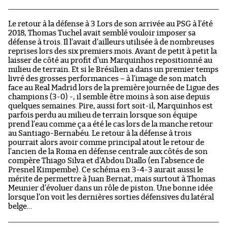
Le retour à la défense à 3 Lors de son arrivée au PSG à l’été
2018, Thomas Tuchel avait semblé vouloir imposer sa
défense à trois. Il l’avait d’ailleurs utilisée à de nombreuses
reprises lors des six premiers mois. Avant de petit à petit la
laisser de côté au profit d’un Marquinhos repositionné au
milieu de terrain. Et si le Brésilien a dans un premier temps
livré des grosses performances – à l’image de son match
face au Real Madrid lors de la première journée de Ligue des
champions (3-0) -, il semble être moins à son aise depuis
quelques semaines. Pire, aussi fort soit-il, Marquinhos est
parfois perdu au milieu de terrain lorsque son équipe
prend l’eau comme ça a été le cas lors de la manche retour
au Santiago-Bernabéu. Le retour à la défense à trois
pourrait alors avoir comme principal atout le retour de
l’ancien de la Roma en défense centrale aux côtés de son
compère Thiago Silva et d’Abdou Diallo (en l’absence de
Presnel Kimpembe). Ce schéma en 3-4-3 aurait aussi le
mérite de permettre à Juan Bernat, mais surtout à Thomas
Meunier d’évoluer dans un rôle de piston. Une bonne idée
lorsque l’on voit les dernières sorties défensives du latéral
belge…