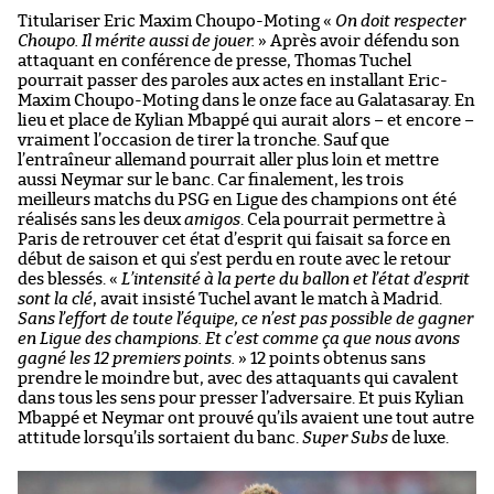
Titulariser Eric Maxim Choupo-Moting «
On doit respecter
Choupo. Il mérite aussi de jouer.
» Après avoir défendu son
attaquant en conférence de presse, Thomas Tuchel
pourrait passer des paroles aux actes en installant Eric-
Maxim Choupo-Moting dans le onze face au Galatasaray. En
lieu et place de Kylian Mbappé qui aurait alors – et encore –
vraiment l’occasion de tirer la tronche. Sauf que
l’entraîneur allemand pourrait aller plus loin et mettre
aussi Neymar sur le banc. Car finalement, les trois
meilleurs matchs du PSG en Ligue des champions ont été
réalisés sans les deux
amigos
. Cela pourrait permettre à
Paris de retrouver cet état d’esprit qui faisait sa force en
début de saison et qui s’est perdu en route avec le retour
des blessés. «
L’intensité à la perte du ballon et l’état d’esprit
sont la clé
, avait insisté Tuchel avant le match à Madrid.
Sans l’effort de toute l’équipe, ce n’est pas possible de gagner
en Ligue des champions. Et c’est comme ça que nous avons
gagné les 12 premiers points.
» 12 points obtenus sans
prendre le moindre but, avec des attaquants qui cavalent
dans tous les sens pour presser l’adversaire. Et puis Kylian
Mbappé et Neymar ont prouvé qu’ils avaient une tout autre
attitude lorsqu’ils sortaient du banc.
Super Subs
de luxe.