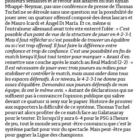
plusieurs semaines et le retour aux affaires du duo Kylian
Mbappé-Neymar, pas une conférence de presse de Thomas
Tuchel ne se déroule sans une question sur la possibilité de
jouer avec un quatuor offensif composé des deux lascars et
de Mauro Icardi et Ángel Di María. Et ce, même si
l’entraîneur allemand avait très vite enterré l’idée : «
C’est
possible d’un point de vue de la structure de jouer en 4-2-3-1.
Mais il faut réfléchir si c’est possible de trouver un équilibre
ou si c’est trop offensif. Il faut faire la différence entre
confiance et trop de confiance. C’est une possibilité en fin de
match lorsqu’il faut tout tenter pour marquer.
» Avant d’en
remettre une couche après le match au Real Madrid (2-2) : «
Il est nécessaire de jouer avec trois joueurs au milieu pour
stabiliser et contrôler le match, mais aussi aider dans tous
les espaces défensifs. À ce niveau, le 4-2-3-1 ne donne pas
assez d’équilibre. Demandez aux joueurs défensifs de mon
équipe, ils ont le même avis.
» Autant de déclarations qui ne
suffisent pas à convaincre l’opinion publique qui salive
devant ce quatuor si sexy sur le papier. Histoire de prouver
aux supporters la difficulté de ce système, Thomas Tuchel
pourrait alors profiter de ce match face au Galatasaray
pour le tenter. Et lorsqu’il y aura 6-4 pour le PSG à l’heure
de jeu, tout le monde sera peut-être convaincu que c’est le
système parfait pour voir du spectacle. Mais peut-être pas
pour gagner la Ligue des champions.