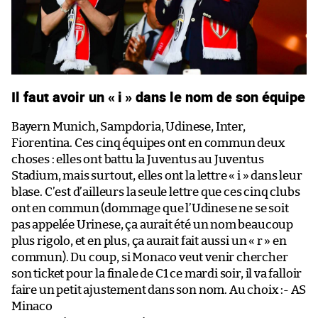
Il faut avoir un « i » dans le nom de son équipe
Bayern Munich, Sampdoria, Udinese, Inter,
Fiorentina. Ces cinq équipes ont en commun deux
choses : elles ont battu la Juventus au Juventus
Stadium, mais surtout, elles ont la lettre « i » dans leur
blase. C’est d’ailleurs la seule lettre que ces cinq clubs
ont en commun (dommage que l’Udinese ne se soit
pas appelée Urinese, ça aurait été un nom beaucoup
plus rigolo, et en plus, ça aurait fait aussi un « r » en
commun). Du coup, si Monaco veut venir chercher
son ticket pour la finale de C1 ce mardi soir, il va falloir
faire un petit ajustement dans son nom. Au choix :- AS
Minaco