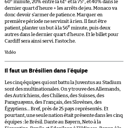
e
e
e
60
minute, 20% entre la 61
et la 75
, et 40% dans le
dernier quart d’heure + les arrêts de jeu. Monaco va
donc devoir s’armer de patience. Marquer en
première période ne servirait à rien. Il faut être
e
patient, planter un but à la 56
minute, puis deux
autres dans le dernier quart d’heure. Et le billet pour
Cardiff sera ainsi servi. Fastoche.
Vidéo
Il faut un Brésilien dans l’équipe
Les cinq équipes qui ont battu la Juventus au Stadium
sont des multinationales. On y trouve des Allemands,
des Autrichiens, des Chiliens, des Suisses, des
Paraguayens, des Français, des Slovènes, des
Égyptiens… Bref, près de 25 pays représentés. Et
pourtant, une seule nation était présente dans les cinq
équipes : le Brésil. Dante au Bayern, Neto à la