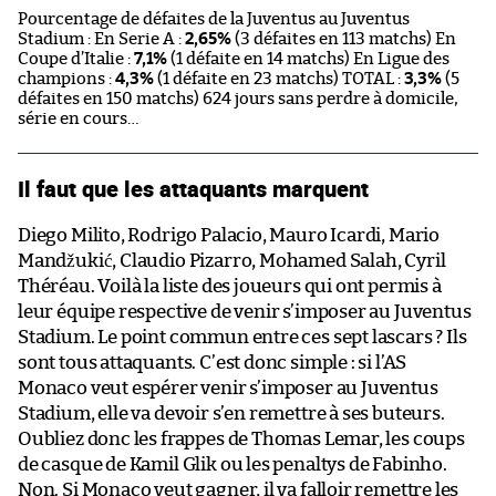
Pourcentage de défaites de la Juventus au Juventus
Stadium : En Serie A :
2,65%
(3 défaites en 113 matchs) En
Coupe d’Italie :
7,1%
(1 défaite en 14 matchs) En Ligue des
champions :
4,3%
(1 défaite en 23 matchs) TOTAL :
3,3%
(5
défaites en 150 matchs)
624 jours sans perdre à domicile,
série en cours…
Il faut que les attaquants marquent
Diego Milito, Rodrigo Palacio, Mauro Icardi, Mario
Mandžukić, Claudio Pizarro, Mohamed Salah, Cyril
Théréau. Voilà la liste des joueurs qui ont permis à
leur équipe respective de venir s’imposer au Juventus
Stadium. Le point commun entre ces sept lascars ? Ils
sont tous attaquants. C’est donc simple : si l’AS
Monaco veut espérer venir s’imposer au Juventus
Stadium, elle va devoir s’en remettre à ses buteurs.
Oubliez donc les frappes de Thomas Lemar, les coups
de casque de Kamil Glik ou les penaltys de Fabinho.
Non. Si Monaco veut gagner, il va falloir remettre les