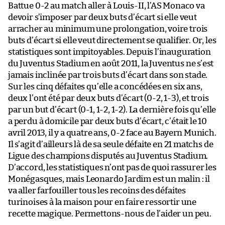
Battue 0-2 au match aller à Louis-II, l’AS Monaco va
devoir s’imposer par deux buts d’écart si elle veut
arracher au minimum une prolongation, voire trois
buts d’écart si elle veut directement se qualifier. Or, les
statistiques sont impitoyables. Depuis l’inauguration
du Juventus Stadium en août 2011, la Juventus ne s’est
jamais inclinée par trois buts d’écart dans son stade.
Sur les cinq défaites qu’elle a concédées en six ans,
deux l’ont été par deux buts d’écart (0-2, 1-3), et trois
par un but d’écart (0-1, 1-2, 1-2). La dernière fois qu’elle
a perdu à domicile par deux buts d’écart, c’était le 10
avril 2013, il y a quatre ans, 0-2 face au Bayern Munich.
Il s’agit d’ailleurs là de sa seule défaite en 21 matchs de
Ligue des champions disputés au Juventus Stadium.
D’accord, les statistiques n’ont pas de quoi rassurer les
Monégasques, mais Leonardo Jardim est un malin : il
va aller farfouiller tous les recoins des défaites
turinoises à la maison pour en faire ressortir une
recette magique. Permettons-nous de l’aider un peu.