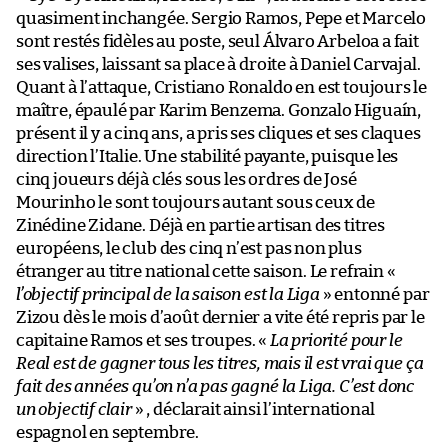
quasiment inchangée. Sergio Ramos, Pepe et Marcelo
sont restés fidèles au poste, seul Álvaro Arbeloa a fait
ses valises, laissant sa place à droite à Daniel Carvajal.
Quant à l’attaque, Cristiano Ronaldo en est toujours le
maître, épaulé par Karim Benzema. Gonzalo Higuaín,
présent il y a cinq ans, a pris ses cliques et ses claques
direction l’Italie. Une stabilité payante, puisque les
cinq joueurs déjà clés sous les ordres de José
Mourinho le sont toujours autant sous ceux de
Zinédine Zidane. Déjà en partie artisan des titres
européens, le club des cinq n’est pas non plus
étranger au titre national cette saison. Le refrain «
l’objectif principal de la saison est la Liga
» entonné par
Zizou dès le mois d’août dernier a vite été repris par le
capitaine Ramos et ses troupes. «
La priorité pour le
Real est de gagner tous les titres, mais il est vrai que ça
fait des années qu’on n’a pas gagné la Liga. C’est donc
un objectif clair
» , déclarait ainsi l’international
espagnol en septembre.