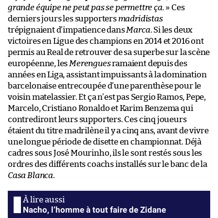
grande équipe ne peut pas se permettre ça.
» Ces
derniers jours les supporters
madridistas
trépignaient d’impatience dans
Marca
. Si les deux
victoires en Ligue des champions en 2014 et 2016 ont
permis au Real de retrouver de sa superbe sur la scène
européenne, les
Merengues
ramaient depuis des
années en Liga, assistant impuissants à la domination
barcelonaise entrecoupée d’une parenthèse pour le
voisin matelassier. Et ça n’est pas Sergio Ramos, Pepe,
Marcelo, Cristiano Ronaldo et Karim Benzema qui
contrediront leurs supporters. Ces cinq joueurs
étaient du titre madrilène il y a cinq ans, avant de vivre
une longue période de disette en championnat. Déjà
cadres sous José Mourinho, ils le sont restés sous les
ordres des différents coachs installés sur le banc de la
Casa Blanca
.
Nacho, l’homme à tout faire de Zidane