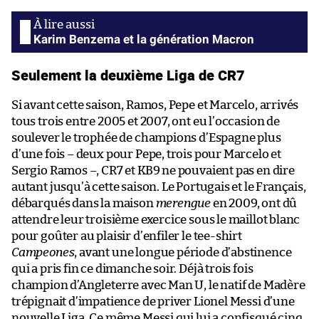
Karim Benzema et la génération Macron
Seulement la deuxième Liga de CR7
Si avant cette saison, Ramos, Pepe et Marcelo, arrivés
tous trois entre 2005 et 2007, ont eu l’occasion de
soulever le trophée de champions d’Espagne plus
d’une fois – deux pour Pepe, trois pour Marcelo et
Sergio Ramos –, CR7 et KB9 ne pouvaient pas en dire
autant jusqu’à cette saison. Le Portugais et le Français,
débarqués dans la maison
merengue
en 2009, ont dû
attendre leur troisième exercice sous le maillot blanc
pour goûter au plaisir d’enfiler le tee-shirt
Campeones
, avant une longue période d’abstinence
qui a pris fin ce dimanche soir. Déjà trois fois
champion d’Angleterre avec Man U, le natif de Madère
trépignait d’impatience de priver Lionel Messi d’une
nouvelle Liga. Ce même Messi qui lui a confisqué cinq