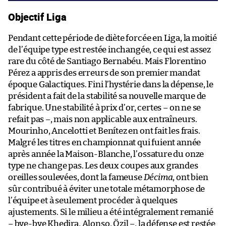
Objectif Liga
Pendant cette période de diète forcée en Liga, la moitié
de l’équipe type est restée inchangée, ce qui est assez
rare du côté de Santiago Bernabéu. Mais Florentino
Pérez a appris des erreurs de son premier mandat
époque Galactiques. Fini l’hystérie dans la dépense, le
président a fait de la stabilité sa nouvelle marque de
fabrique. Une stabilité à prix d’or, certes – on ne se
refait pas –, mais non applicable aux entraîneurs.
Mourinho, Ancelotti et Benítez en ont fait les frais.
Malgré les titres en championnat qui fuient année
après année la Maison-Blanche, l’ossature du onze
type ne change pas. Les deux coupes aux grandes
oreilles soulevées, dont la fameuse
Décima
, ont bien
sûr contribué à éviter une totale métamorphose de
l’équipe et à seulement procéder à quelques
ajustements. Si le milieu a été intégralement remanié
– bye-bye Khedira, Alonso, Özil –, la défense est restée