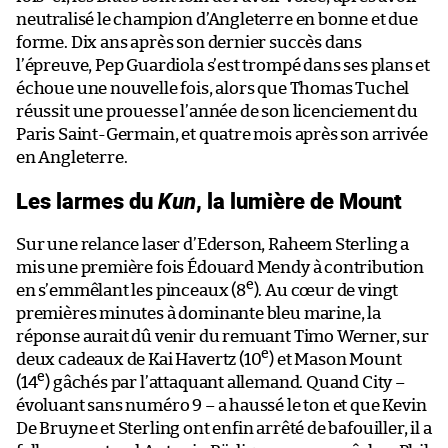
neutralisé le champion d’Angleterre en bonne et due
forme. Dix ans après son dernier succès dans
l’épreuve, Pep Guardiola s’est trompé dans ses plans et
échoue une nouvelle fois, alors que Thomas Tuchel
réussit une prouesse l’année de son licenciement du
Paris Saint-Germain, et quatre mois après son arrivée
en Angleterre.
Les larmes du
Kun
, la lumière de Mount
Sur une relance laser d’Ederson, Raheem Sterling a
mis une première fois Édouard Mendy à contribution
e
en s’emmêlant les pinceaux (8
). Au cœur de vingt
premières minutes à dominante bleu marine, la
réponse aurait dû venir du remuant Timo Werner, sur
e
deux cadeaux de Kai Havertz (10
) et Mason Mount
e
(14
) gâchés par l’attaquant allemand. Quand City –
évoluant sans numéro 9 – a haussé le ton et que Kevin
De Bruyne et Sterling ont enfin arrêté de bafouiller, il a