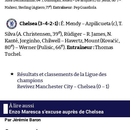
Silva (Fernandinho, 64
), Gündoğan, Foden – De Bruyne (c) (G. Jesus, 60
) –
e
Mahrez, Sterling (Agüero, 77
).
Entraîneur :
Pep Guardiola.
Chelsea (3-4-2-1) :
É. Mendy – Azpilicueta (c), T.
e
Silva (A. Christensen, 39
), Rüdiger – R. James, N.
Kanté, Jorginho, Chilwell – Havertz, Mount (Kovačić,
e
e
80
) – Werner (Pulisic, 66
).
Entraîneur :
Thomas
Tuchel.
Résultats et classements de la Ligue des
champions
Revivez Manchester City – Chelsea (0 – 1)
Enzo Maresca s’excuse auprès de Chelsea
Par Jérémie Baron