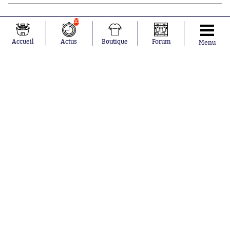
10
Accueil
Actus
Boutique
Forum
Menu
Abonnements
Contacts
La boutique SO PRESS
Mentions légales
Conditions générales d'utilisation
Publicité
Consentement RGPD
Recrutement
Joueurs en
Équipes en
tendance
tendance
Mohamed
Chelsea
Salah
Paris Saint-
Mykhailo
Germain
Mudryk
Bordeaux
Neymar
Olympique
Khalis Merah
lyonnais
Loïs Openda
FIFA
Moussa
Real Madrid
Niakhaté
RC Strasbourg
Nicolás
AC Milan