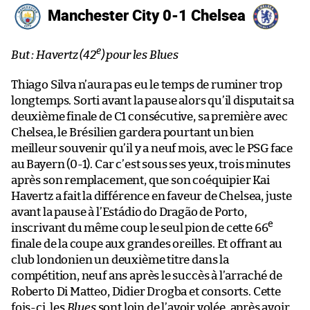
Manchester City 0-1 Chelsea
e
But : Havertz (42
) pour les Blues
Thiago Silva n’aura pas eu le temps de ruminer trop
longtemps. Sorti avant la pause alors qu’il disputait sa
deuxième finale de C1 consécutive, sa première avec
Chelsea, le Brésilien gardera pourtant un bien
meilleur souvenir qu’il y a neuf mois, avec le PSG face
au Bayern (0-1). Car c’est sous ses yeux, trois minutes
après son remplacement, que son coéquipier Kai
Havertz a fait la différence en faveur de Chelsea, juste
avant la pause à l’Estádio do Dragão de Porto,
e
inscrivant du même coup le seul pion de cette 66
finale de la coupe aux grandes oreilles. Et offrant au
club londonien un deuxième titre dans la
compétition, neuf ans après le succès à l’arraché de
Roberto Di Matteo, Didier Drogba et consorts. Cette
fois-ci, les
Blues
sont loin de l’avoir volée, après avoir