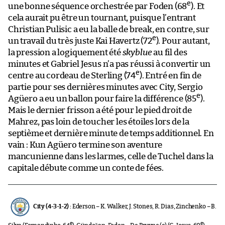
e
une bonne séquence orchestrée par Foden (68
). Et
cela aurait pu être un tournant, puisque l’entrant
Christian Pulisic a eu la balle de break, en contre, sur
e
un travail du très juste Kai Havertz (72
). Pour autant,
la pression a logiquement été
skyblue
au fil des
minutes et Gabriel Jesus n’a pas réussi à convertir un
e
centre au cordeau de Sterling (74
). Entré en fin de
partie pour ses dernières minutes avec City, Sergio
e
Agüero a eu un ballon pour faire la différence (85
).
Mais le dernier frisson a été pour le pied droit de
Mahrez, pas loin de toucher les étoiles lors de la
septième et dernière minute de temps additionnel. En
vain : Kun Agüero termine son aventure
mancunienne dans les larmes, celle de Tuchel dans la
capitale débute comme un conte de fées.
City (4-3-1-2) :
Ederson – K. Walker, J. Stones, R. Dias, Zinchenko – B.
e
e