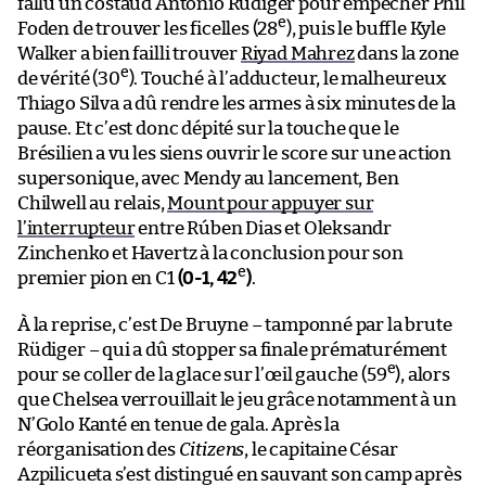
fallu un costaud Antonio Rüdiger pour empêcher Phil
e
Foden de trouver les ficelles (28
), puis le buffle Kyle
Walker a bien failli trouver
Riyad Mahrez
dans la zone
e
de vérité (30
). Touché à l’adducteur, le malheureux
Thiago Silva a dû rendre les armes à six minutes de la
pause. Et c’est donc dépité sur la touche que le
Brésilien a vu les siens ouvrir le score sur une action
supersonique, avec Mendy au lancement, Ben
Chilwell au relais,
Mount pour appuyer sur
l’interrupteur
entre Rúben Dias et Oleksandr
Zinchenko et Havertz à la conclusion pour son
e
premier pion en C1
(0-1, 42
)
.
À la reprise, c’est De Bruyne – tamponné par la brute
Rüdiger – qui a dû stopper sa finale prématurément
e
pour se coller de la glace sur l’œil gauche (59
), alors
que Chelsea verrouillait le jeu grâce notamment à un
N’Golo Kanté en tenue de gala. Après la
réorganisation des
Citizens
, le capitaine César
Azpilicueta s’est distingué en sauvant son camp après