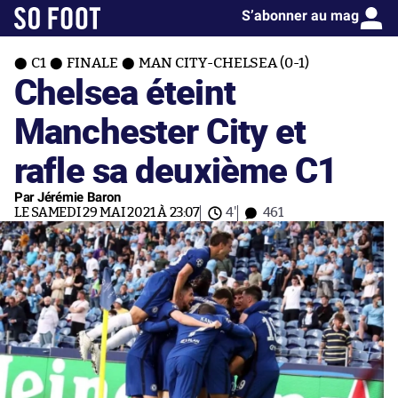
S’abonner au mag
C1
FINALE
MAN CITY-CHELSEA (0-1)
Chelsea éteint
Manchester City et
rafle sa deuxième C1
Par Jérémie Baron
LE SAMEDI 29 MAI 2021 À 23:07
4'
461