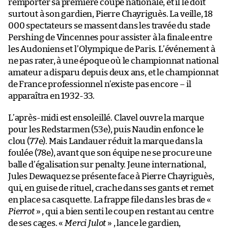
remporter sa première coupe nationale, et il le doit
surtout à son gardien, Pierre Chayriguès. La veille, 18
000 spectateurs se massent dans les travée du stade
Pershing de Vincennes pour assister à la finale entre
les Audoniens et l’Olympique de Paris. L’événement à
ne pas rater, à une époque où le championnat national
amateur a disparu depuis deux ans, et le championnat
de France professionnel n’existe pas encore – il
apparaîtra en 1932-33.
L’après-midi est ensoleillé. Clavel ouvre la marque
pour les Redstarmen (53e), puis Naudin enfonce le
clou (77e). Mais Landauer réduit la marque dans la
foulée (78e), avant que son équipe ne se procure une
balle d’égalisation sur penalty. Jeune international,
Jules Dewaquez se présente face à Pierre Chayriguès,
qui, en guise de rituel, crache dans ses gants et remet
en place sa casquette. La frappe file dans les bras de «
Pierrot
» , qui a bien senti le coup en restant au centre
de ses cages. «
Merci Julot
» , lance le gardien,