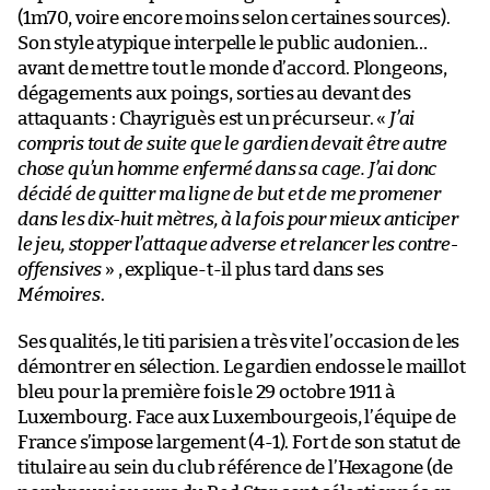
(1m70, voire encore moins selon certaines sources).
Son style atypique interpelle le public audonien…
avant de mettre tout le monde d’accord. Plongeons,
dégagements aux poings, sorties au devant des
attaquants : Chayriguès est un précurseur. «
J’ai
compris tout de suite que le gardien devait être autre
chose qu’un homme enfermé dans sa cage. J’ai donc
décidé de quitter ma ligne de but et de me promener
dans les dix-huit mètres, à la fois pour mieux anticiper
le jeu, stopper l’attaque adverse et relancer les contre-
offensives
» , explique-t-il plus tard dans ses
Mémoires
.
Ses qualités, le titi parisien a très vite l’occasion de les
démontrer en sélection. Le gardien endosse le maillot
bleu pour la première fois le 29 octobre 1911 à
Luxembourg. Face aux Luxembourgeois, l’équipe de
France s’impose largement (4-1). Fort de son statut de
titulaire au sein du club référence de l’Hexagone (de