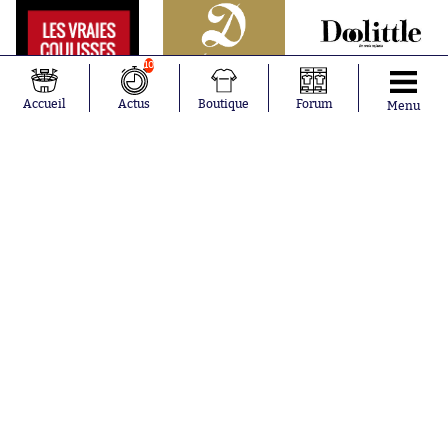
10
Accueil
Actus
Boutique
Forum
Menu
Abonnements
Contacts
La boutique SO PRESS
Mentions légales
Conditions générales d'utilisation
Publicité
Consentement RGPD
Recrutement
Joueurs en
Équipes en
tendance
tendance
Lionel Messi
Paris Saint-
Maghnes
Germain
Akliouche
Real Madrid
Mohamed
Olympique de