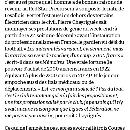
c’est aussi parce que l’homme a de bonnes raisons de
revenir au Red Star. Précurseur à son poste, le natif de
Levallois-Perret l’est aussi en dehors des terrains.
Électricien dans le civil, Pierre Chayriguès sait
monnayer ses prestations de génie du week-end : à
partir de 1922, soit une décennie avant l’instauration
du professionnalisme en France, le gardien vit déjà du
football. «
Les indemnités variaient, évidemment, mais
il m’arriva souvent de toucher, d’un coup, 2 000 francs
»
, écrit-il dans ses
Mémoires
. Une vraie fortune (le
pouvoir d’achat de 2000 anciens francs en 1922
équivaut à plus de 2200 euros en 2014) ! Et le joueur
empoche aussi des frais médicaux ou de
déplacements. «
Est-ce moi qui ai sollicité ? Pas du tout,
c’est le club tentateur qui m’a fait des propositions et,
une fois professionnalisé par le club, je pensais qu’il n’y
avait aucune raison pour que Ligues et Fédération ne
me payent pas aussi
» , poursuit Chayriguès.
Ce qui ne l’empêche pas, après avoir raflé trois Coupes