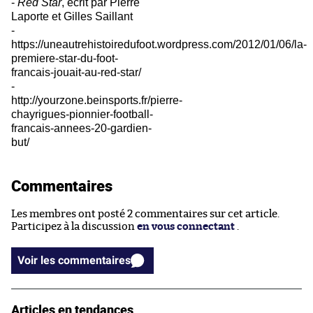
-
Red Star
, écrit par Pierre
Laporte et Gilles Saillant
-
https://uneautrehistoiredufoot.wordpress.com/2012/01/06/la-
premiere-star-du-foot-
francais-jouait-au-red-star/
-
http://yourzone.beinsports.fr/pierre-
chayrigues-pionnier-football-
francais-annees-20-gardien-
but/
Commentaires
Les membres ont posté 2 commentaires sur cet article.
Participez à la discussion
en vous connectant
.
Voir les commentaires
Articles en tendances