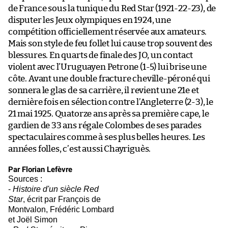
de France sous la tunique du Red Star (1921-22-23), de
disputer les Jeux olympiques en 1924, une
compétition officiellement réservée aux amateurs.
Mais son style de feu follet lui cause trop souvent des
blessures. En quarts de finale des JO, un contact
violent avec l’Uruguayen Petrone (1-5) lui brise une
côte. Avant une double fracture cheville-péroné qui
sonnera le glas de sa carrière, il revient une 21e et
dernière fois en sélection contre l’Angleterre (2-3), le
21 mai 1925. Quatorze ans après sa première cape, le
gardien de 33 ans régale Colombes de ses parades
spectaculaires comme à ses plus belles heures. Les
années folles, c’est aussi Chayriguès.
Par Florian Lefèvre
Sources :
-
Histoire d'un siècle Red
Star
, écrit par François de
Montvalon, Frédéric Lombard
et Joël Simon