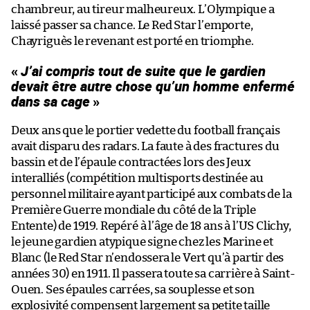
chambreur, au tireur malheureux. L’Olympique a
laissé passer sa chance. Le Red Star l’emporte,
Chayriguès le revenant est porté en triomphe.
«
J’ai compris tout de suite que le gardien
devait être autre chose qu’un homme enfermé
dans sa cage
»
Deux ans que le portier vedette du football français
avait disparu des radars. La faute à des fractures du
bassin et de l’épaule contractées lors des Jeux
interalliés (compétition multisports destinée au
personnel militaire ayant participé aux combats de la
Première Guerre mondiale du côté de la Triple
Entente) de 1919. Repéré à l’âge de 18 ans à l’US Clichy,
le jeune gardien atypique signe chez les Marine et
Blanc (le Red Star n’endossera le Vert qu’à partir des
années 30) en 1911. Il passera toute sa carrière à Saint-
Ouen. Ses épaules carrées, sa souplesse et son
explosivité compensent largement sa petite taille