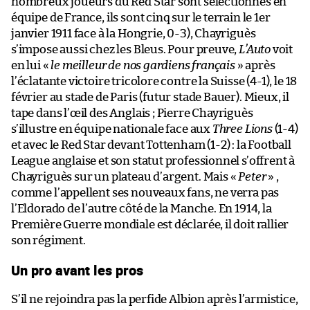
nombreux joueurs du Red Star sont sélectionnés en
équipe de France, ils sont cinq sur le terrain le 1er
janvier 1911 face à la Hongrie, 0-3), Chayriguès
s’impose aussi chez les Bleus. Pour preuve,
L’Auto
voit
en lui «
le meilleur de nos gardiens français
» après
l’éclatante victoire tricolore contre la Suisse (4-1), le 18
février au stade de Paris (futur stade Bauer). Mieux, il
tape dans l’œil des Anglais ; Pierre Chayriguès
s’illustre en équipe nationale face aux
Three Lions
(1-4)
et avec le Red Star devant Tottenham (1-2) : la Football
League anglaise et son statut professionnel s’offrent à
Chayriguès sur un plateau d’argent. Mais «
Peter
» ,
comme l’appellent ses nouveaux fans, ne verra pas
l’Eldorado de l’autre côté de la Manche. En 1914, la
Première Guerre mondiale est déclarée, il doit rallier
son régiment.
Un pro avant les pros
S’il ne rejoindra pas la perfide Albion après l’armistice,