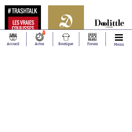
10
Accueil
Actus
Boutique
Forum
Menu
Abonnements
Contacts
La boutique SO PRESS
Mentions légales
Conditions générales d'utilisation
Publicité
Consentement RGPD
Recrutement
Joueurs en
Équipes en
tendance
tendance
Mohamed
Chelsea