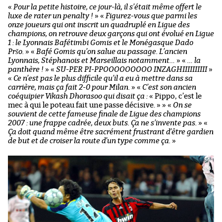
«
Pour la petite histoire, ce jour-là, il s’était même offert le
luxe de rater un penalty !
»
«
Figurez-vous que parmi les
onze joueurs qui ont inscrit un quadruplé en Ligue des
champions, on retrouve deux garçons qui ont évolué en Ligue
1 : le Lyonnais Bafétimbi Gomis et le Monégasque Dado
Pršo.
»
«
Bafé Gomis qu’on salue au passage. L’ancien
Lyonnais, Stéphanois et Marseillais notamment…
»
«
… la
panthère !
»
«
SU-PER PI-PPOOOOOOOOO INZAGHIIIIIIIIII
»
«
Ce n’est pas le plus difficile qu’il a eu à mettre dans sa
carrière, mais ça fait 2-0 pour Milan.
»
«
C’est son ancien
coéquipier Vikash Dhorasoo qui disait ça :
« Pippo, c’est le
mec à qui le poteau fait une passe décisive. » »
«
On se
souvient de cette fameuse finale de Ligue des champions
2007 : une frappe cadrée, deux buts. Ça ne s’invente pas.
»
«
Ça doit quand même être sacrément frustrant d’être gardien
de but et de croiser la route d’un type comme ça.
»