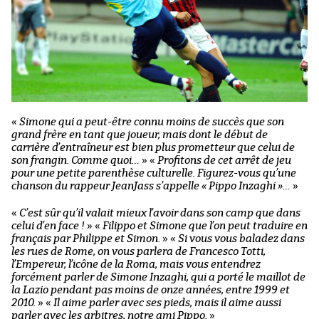
«
Simone qui a peut-être connu moins de succès que son
grand frère en tant que joueur, mais dont le début de
carrière d’entraîneur est bien plus prometteur que celui de
son frangin. Comme quoi…
»
«
Profitons de cet arrêt de jeu
pour une petite parenthèse culturelle. Figurez-vous qu’une
chanson du rappeur JeanJass s’appelle « Pippo Inzaghi »…
»
«
C’est sûr qu’il valait mieux l’avoir dans son camp que dans
celui d’en face !
»
«
Filippo et Simone que l’on peut traduire en
français par Philippe et Simon.
»
«
Si vous vous baladez dans
les rues de Rome, on vous parlera de Francesco Totti,
l’Empereur, l’icône de la Roma, mais vous entendrez
forcément parler de Simone Inzaghi, qui a porté le maillot de
la Lazio pendant pas moins de onze années, entre 1999 et
2010.
»
«
Il aime parler avec ses pieds, mais il aime aussi
parler avec les arbitres, notre ami Pippo.
»