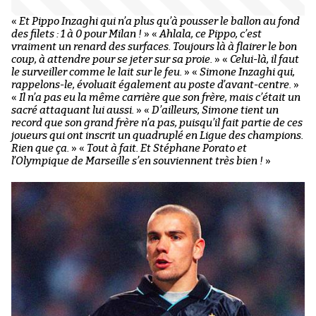
«
Et Pippo Inzaghi qui n’a plus qu’à pousser le ballon au fond
des filets : 1 à 0 pour Milan !
»
«
Ahlala, ce Pippo, c’est
vraiment un renard des surfaces. Toujours là à flairer le bon
coup, à attendre pour se jeter sur sa proie.
»
«
Celui-là, il faut
le surveiller comme le lait sur le feu.
»
«
Simone Inzaghi qui,
rappelons-le, évoluait également au poste d’avant-centre.
»
«
Il n’a pas eu la même carrière que son frère, mais c’était un
sacré attaquant lui aussi.
»
«
D’ailleurs, Simone tient un
record que son grand frère n’a pas, puisqu’il fait partie de ces
joueurs qui ont inscrit un quadruplé en Ligue des champions.
Rien que ça.
»
«
Tout à fait. Et Stéphane Porato et
l’Olympique de Marseille s’en souviennent très bien !
»