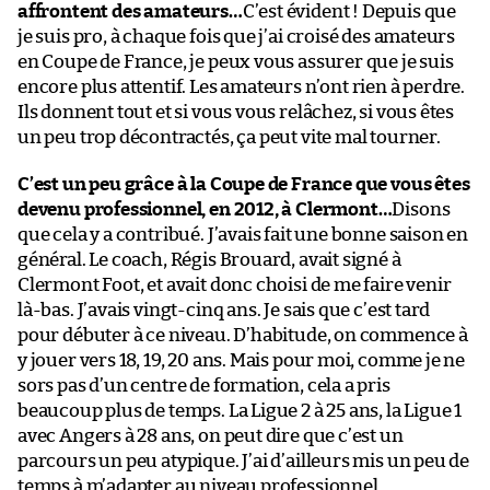
affrontent des amateurs…
C’est évident ! Depuis que
je suis pro, à chaque fois que j’ai croisé des amateurs
en Coupe de France, je peux vous assurer que je suis
encore plus attentif. Les amateurs n’ont rien à perdre.
Ils donnent tout et si vous vous relâchez, si vous êtes
un peu trop décontractés, ça peut vite mal tourner.
C’est un peu grâce à la Coupe de France que vous êtes
devenu professionnel, en 2012, à Clermont…
Disons
que cela y a contribué. J’avais fait une bonne saison en
général. Le coach, Régis Brouard, avait signé à
Clermont Foot, et avait donc choisi de me faire venir
là-bas. J’avais vingt-cinq ans. Je sais que c’est tard
pour débuter à ce niveau. D’habitude, on commence à
y jouer vers 18, 19, 20 ans. Mais pour moi, comme je ne
sors pas d’un centre de formation, cela a pris
beaucoup plus de temps. La Ligue 2 à 25 ans, la Ligue 1
avec Angers à 28 ans, on peut dire que c’est un
parcours un peu atypique. J’ai d’ailleurs mis un peu de
temps à m’adapter au niveau professionnel.