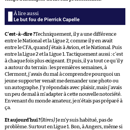
Le but fou de Pierrick Capelle
C’est-à-dire ?
Techniquement, il y a une différence
entre le National et la Ligue 2, comme il y en avait
entre le CFA, quand j’étais à Avion, et le National. Puis
entre la Ligue 2 et la Ligue 1. Tactiquement aussi : c’est
à chaque fois plus exigeant. Et puis, il y a tout ce qu’il y
a autour du terrain : les premières semaines, à
Clermont, j’avais du mal à comprendre pourquoi un
jeune supporter venait me demander une photo ou
un autographe. J’y répondais avec plaisir, mais j’avais
un peu de mal à m’adapter à cette nouvelle notoriété.
En venant du monde amateur, je n’étais pas préparé à
ça.
Et aujourd’hui ?
(Rires)
Je m’y suis habitué, pas de
problème. Surtout en Ligue 1. Bon, à Angers, même si