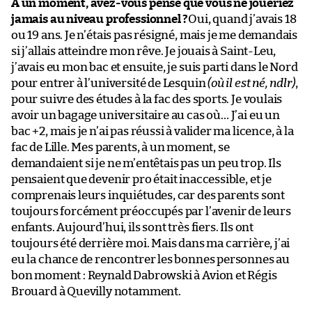
À un moment, avez-vous pensé que vous ne joueriez
jamais au niveau professionnel ?
Oui, quand j’avais 18
ou 19 ans. Je n’étais pas résigné, mais je me demandais
si j’allais atteindre mon rêve. Je jouais à Saint-Leu,
j’avais eu mon bac et ensuite, je suis parti dans le Nord
pour entrer à l’université de Lesquin
(où il est né, ndlr)
,
pour suivre des études à la fac des sports. Je voulais
avoir un bagage universitaire au cas où… J’ai eu un
bac +2, mais je n’ai pas réussi à valider ma licence, à la
fac de Lille. Mes parents, à un moment, se
demandaient si je ne m’entêtais pas un peu trop. Ils
pensaient que devenir pro était inaccessible, et je
comprenais leurs inquiétudes, car des parents sont
toujours forcément préoccupés par l’avenir de leurs
enfants. Aujourd’hui, ils sont très fiers. Ils ont
toujours été derrière moi. Mais dans ma carrière, j’ai
eu la chance de rencontrer les bonnes personnes au
bon moment : Reynald Dabrowski à Avion et Régis
Brouard à Quevilly notamment.