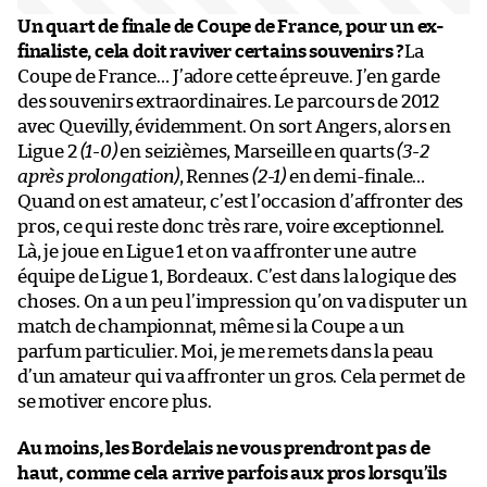
Un quart de finale de Coupe de France, pour un ex-
finaliste, cela doit raviver certains souvenirs ?
La
Coupe de France… J’adore cette épreuve. J’en garde
des souvenirs extraordinaires. Le parcours de 2012
avec Quevilly, évidemment. On sort Angers, alors en
Ligue 2
(1-0)
en seizièmes, Marseille en quarts
(3-2
après prolongation)
, Rennes
(2-1)
en demi-finale…
Quand on est amateur, c’est l’occasion d’affronter des
pros, ce qui reste donc très rare, voire exceptionnel.
Là, je joue en Ligue 1 et on va affronter une autre
équipe de Ligue 1, Bordeaux. C’est dans la logique des
choses. On a un peu l’impression qu’on va disputer un
match de championnat, même si la Coupe a un
parfum particulier. Moi, je me remets dans la peau
d’un amateur qui va affronter un gros. Cela permet de
se motiver encore plus.
Au moins, les Bordelais ne vous prendront pas de
haut, comme cela arrive parfois aux pros lorsqu’ils