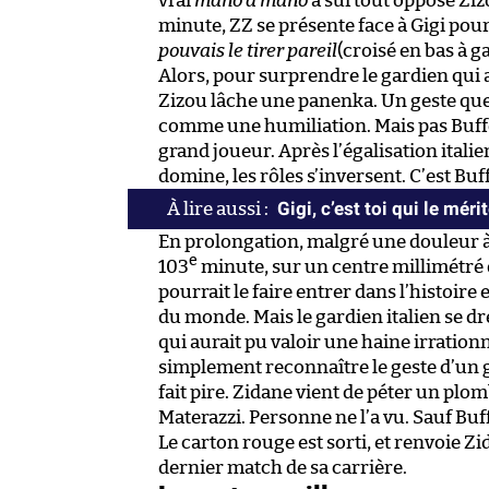
vrai
mano a mano
a surtout opposé Zizo
minute, ZZ se présente face à Gigi pou
pouvais le tirer pareil
(croisé en bas à g
Alors, pour surprendre le gardien qui 
Zizou lâche une panenka. Un geste que
comme une humiliation. Mais pas Buffo
grand joueur. Après l’égalisation itali
domine, les rôles s’inversent. C’est Bu
Gigi, c’est toi qui le méri
En prolongation, malgré une douleur à l
e
103
minute, sur un centre millimétré 
pourrait le faire entrer dans l’histoir
du monde. Mais le gardien italien se d
qui aurait pu valoir une haine irrationne
simplement reconnaître le geste d’un 
fait pire. Zidane vient de péter un plom
Materazzi. Personne ne l’a vu. Sauf Buff
Le carton rouge est sorti, et renvoie Zi
dernier match de sa carrière.