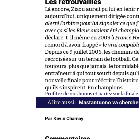
Les retrouvailles
Là encore, Zizou aurait pu lui en tenir 
aujourd’hui, uniquement dirigée contre
alerté l’arbitre pour lui signaler ce que 
avec ça si les Bleus avaient été champion
déclare-t-il même en 2009 à
France Fo
remord à avoir frappé «
le vrai coupabl
Depuis ce 9 juillet 2006, les chemins d
recroisés sur un terrain de football. Ce 
toujours, plus que jamais, le formidabl
entraîneur à qui tout sourit depuis qu’i
nouvelle finale pour réécrire l’histoire.
qu’ils s’inspirent. En champions.
Profitez de nos bonus et pariez sur la fina
Mastantuono va chercher
Par Kevin Charnay
Commentaires