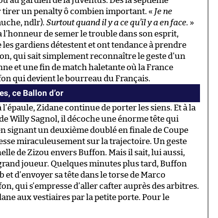
u au gardien de la Juventus. Dès la septième
r tirer un penalty ô combien important. «
Je ne
auche, ndlr)
. Surtout quand il y a ce qu’il y a en face.
»
a l’honneur de semer le trouble dans son esprit,
 les gardiens détestent et ont tendance à prendre
n, qui sait simplement reconnaître le geste d’un
enne et une fin de match haletante où la France
ffon qui devient le bourreau du Français.
tes, ce Ballon d’or
’épaule, Zidane continue de porter les siens. Et à la
de Willy Sagnol, il décoche une énorme tête qui
e en signant un deuxième doublé en finale de Coupe
resse miraculeusement sur la trajectoire. Un geste
lle de Zizou envers Buffon. Mais il sait, lui aussi,
grand joueur. Quelques minutes plus tard, Buffon
b et d’envoyer sa tête dans le torse de Marco
on, qui s’empresse d’aller cafter auprès des arbitres.
dane aux vestiaires par la petite porte. Pour le