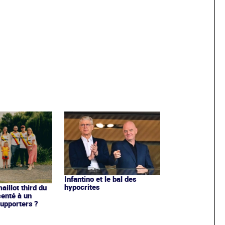
Infantino et le bal des
hypocrites
illot third du
enté à un
upporters ?