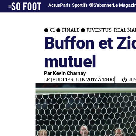
Actus
Paris Sportifs 🔞
S'abonner
Le Magazi
C1
FINALE
JUVENTUS-REAL MA
Buffon et Zi
mutuel
Par Kevin Charnay
LE JEUDI 1ER JUIN 2017 À 14:00
4 