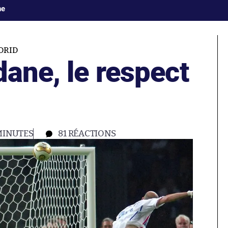
ne
DRID
dane, le respect
MINUTES
81
RÉACTIONS